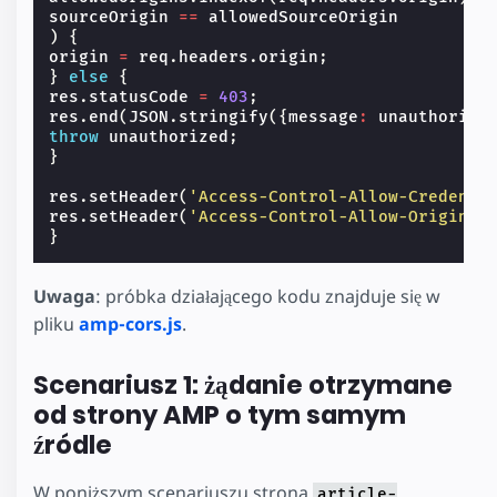
sourceOrigin
==
allowedSourceOrigin
)
{
origin
=
req
.
headers
.
origin
;
}
else
{
res
.
statusCode
=
403
;
res
.
end
(
JSON
.
stringify
({
message
:
unauthorize
throw
unauthorized
;
}
res
.
setHeader
(
'Access-Control-Allow-Credenti
res
.
setHeader
(
'Access-Control-Allow-Origin'
,
}
Uwaga
: próbka działającego kodu znajduje się w
pliku
amp-cors.js
.
Scenariusz 1: żądanie otrzymane
od strony AMP o tym samym
źródle
W poniższym scenariuszu strona
article-