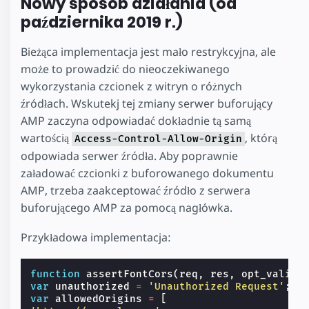
Nowy sposób działania (od
października 2019 r.)
Bieżąca implementacja jest mało restrykcyjna, ale
może to prowadzić do nieoczekiwanego
wykorzystania czcionek z witryn o różnych
źródłach. Wskutekj tej zmiany serwer buforujący
AMP zaczyna odpowiadać dokładnie tą samą
wartością
, którą
Access-Control-Allow-Origin
odpowiada serwer źródła. Aby poprawnie
załadować czcionki z buforowanego dokumentu
AMP, trzeba zaakceptować źródło z serwera
buforującego AMP za pomocą nagłówka.
Przykładowa implementacja:
function
assertFontCors
(
req
,
res
,
opt_validM
var
unauthorized
=
'Unauthorized Request'
;
var
allowedOrigins
=
[