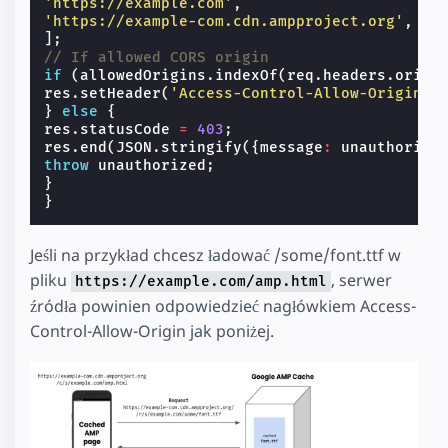
'https://example.com'
,
'https://example-com.cdn.ampproject.org'
,
];
// If allowed CORS origin
if
(
allowedOrigins
.
indexOf
(
req
.
headers
.
origi
res
.
setHeader
(
'Access-Control-Allow-Origin'
,
}
else
{
res
.
statusCode
=
403
;
res
.
end
(
JSON
.
stringify
({
message
:
unauthorize
throw
unauthorized
;
}
}
Jeśli na przykład chcesz ładować /some/font.ttf w
pliku
, serwer
https://example.com/amp.html
źródła powinien odpowiedzieć nagłówkiem Access-
Control-Allow-Origin jak poniżej.