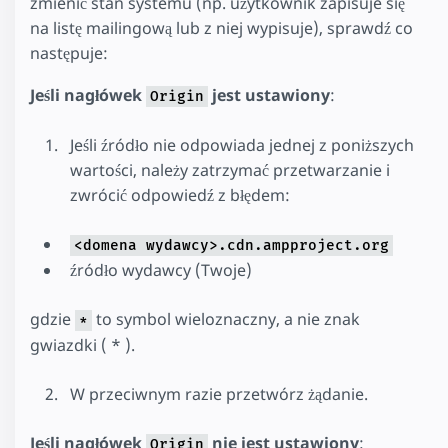
zmienić stan systemu (np. użytkownik zapisuje się
na listę mailingową lub z niej wypisuje), sprawdź co
następuje:
Jeśli nagłówek
jest ustawiony
:
Origin
Jeśli źródło nie odpowiada jednej z poniższych
wartości, należy zatrzymać przetwarzanie i
zwrócić odpowiedź z błędem:
<domena wydawcy>.cdn.ampproject.org
źródło wydawcy (Twoje)
gdzie
to symbol wieloznaczny, a nie znak
*
gwiazdki ( * ).
W przeciwnym razie przetwórz żądanie.
Jeśli nagłówek
nie jest ustawiony
:
Origin