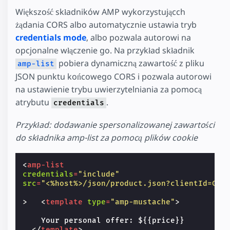
Większość składników AMP wykorzystującch
żądania CORS albo automatycznie ustawia tryb
credentials mode
, albo pozwala autorowi na
opcjonalne włączenie go. Na przykład składnik
pobiera dynamiczną zawartość z pliku
amp-list
JSON punktu końcowego CORS i pozwala autorowi
na ustawienie trybu uwierzytelniania za pomocą
atrybutu
.
credentials
Przykład: dodawanie spersonalizowanej zawartości
do składnika amp-list za pomocą plików cookie
<
amp-list
credentials
=
"include"
src
=
"<%host%>/json/product.json?clientId=CLI
>
<
template
type
=
"amp-mustache"
>
    Your personal offer: ${{price}}

</
template
>