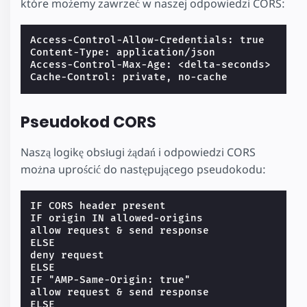
które możemy zawrzeć w naszej odpowiedzi CORS:
Access-Control-Allow-Credentials: true

Content-Type: application/json

Access-Control-Max-Age: <delta-seconds>

Pseudokod CORS
Naszą logikę obsługi żądań i odpowiedzi CORS
można uprościć do następującego pseudokodu:
IF CORS header present

IF origin IN allowed-origins

allow request & send response

ELSE

deny request

ELSE

IF "AMP-Same-Origin: true"

allow request & send response

ELSE
