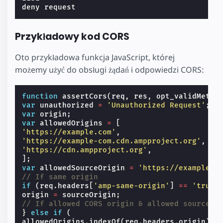
Przykładowy kod CORS
Oto przykładowa funkcja JavaScript, której
możemy użyć do obsługi żądań i odpowiedzi CORS:
function
assertCors
(
req
,
res
,
opt_validMetho
var
unauthorized
=
'Unauthorized Request'
;
var
origin
;
var
allowedOrigins
=
[
'https://example.com'
,
'https://example-com.cdn.ampproject.org'
,
'https://cdn.ampproject.org'
,
];
var
allowedSourceOrigin
=
'https://example.c
// If same origin
if
(
req
.
headers
[
'amp-same-origin'
]
==
'true'
origin
=
sourceOrigin
;
// If allowed CORS origin & allowed source o
}
else
if
(
allowedOrigins
.
indexOf
(
req
.
headers
.
origin
)
!