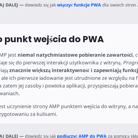
AJ DALEJ —
dowiedz się jak
włączyć funkcje PWA
dla swoich stron
 punkt wejścia do PWA
AMP jest
niemal natychmiastowe pobieranie zawartości
, 
je się do pierwszej interakcji użytkownika z witryną.
Progre
iają
znacznie większą interaktywność i zapewniają funkcj
, ale ich pierwsze ładowanie jest utrudnione ze względu na f
 zatem jej zasoby i powłoka aplikacji, przyspieszają pobier
waniach.
jest uczynienie strony AMP punktem wejścia do witryny, a na
zygotowaniu za kulisami.
AJ DALEJ —
dowiedz się jak
podłączyć AMP do PWA
za pomocą skł