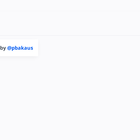
 by
@pbakaus