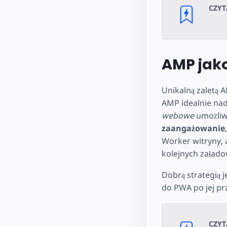
CZYT
AMP jako
Unikalną zaletą 
AMP idealnie nada
webowe
umożliw
zaangażowanie
Worker witryny, a
kolejnych załado
Dobrą strategią 
do PWA po jej pr
CZYT