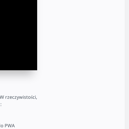
W rzeczywistości,
:
do PWA