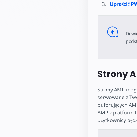
Uprościć P
Dowie
pods
Strony 
Strony AMP mogą 
serwowane z Two
buforujących AMP
AMP z platform ta
użytkownicy będ