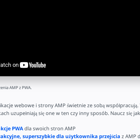
yć
czenia AMP z PWA.
kacje webowe i strony AMP świetnie ze sobą współpracują. 
ch uzupełniają się one w ten czy inny sposób. Naucz się jak
nkcje PWA
dla swoich stron AMP
rakcyjne, superszybkie dla użytkownika przejścia
z AMP 