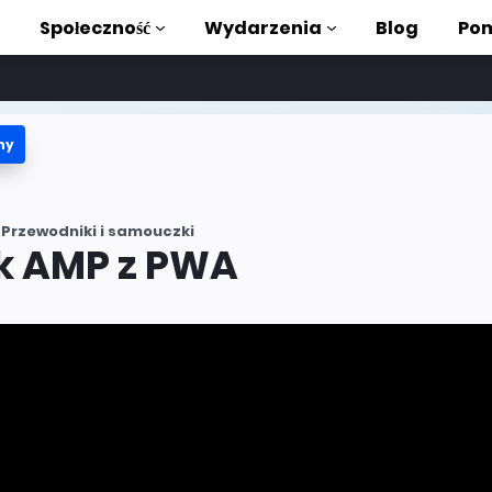
Społeczność
Wydarzenia
Blog
Pom
ny
ki i samouczki
stać z AMP
Przewodniki i samouczki
teka AMP
k AMP z PWA
roduction to AMP
zięki bezpłatnym
ycia