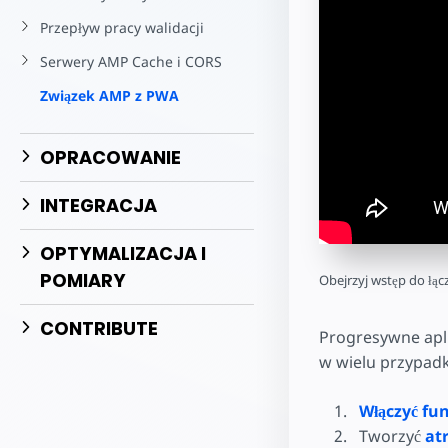
Zacznij tworz
Przepływ pracy walidacji
Serwery AMP Cache i CORS
Związek AMP z PWA
OPRACOWANIE
INTEGRACJA
OPTYMALIZACJA I
POMIARY
Obejrzyj wstęp do łą
CONTRIBUTE
Progresywne apli
w wielu przypadka
Włączyć fu
Tworzyć
at