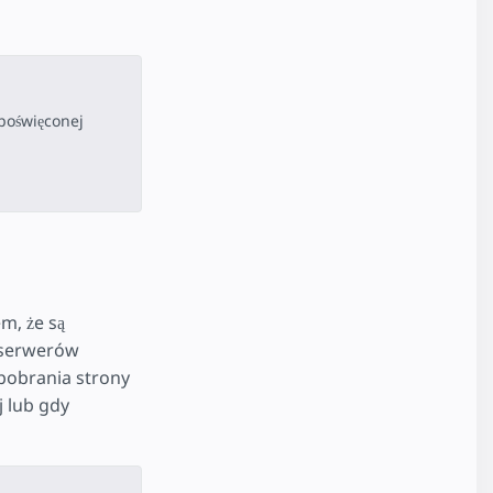
poświęconej
m, że są
 serwerów
 pobrania strony
j lub gdy