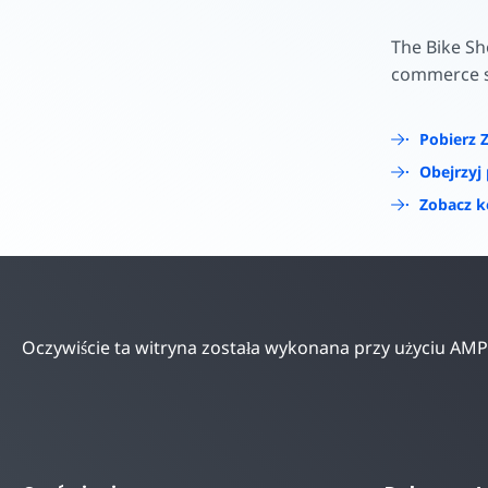
Zacznij tworz
The Bike Sh
commerce s
Pobierz 
Obejrzyj
Zobacz k
Oczywiście ta witryna została wykonana przy użyciu AMP