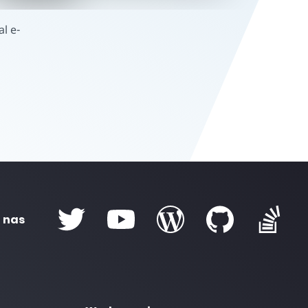
l e-
 nas