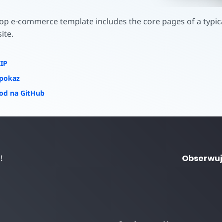
yć
op e-commerce template includes the core pages of a typica
ite.
ZIP
 pokaz
od na GitHub
!
Obserwuj