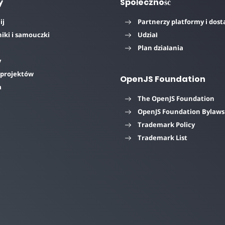
y
Społeczność
ij
Partnerzy platformy i dos
iki i samouczki
Udział
i
Plan działania
y
 projektów
OpenJS Foundation
a
The OpenJS Foundation
OpenJS Foundation Bylaws
Trademark Policy
Trademark List