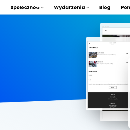
Społeczność
Wydarzenia
Blog
Pom
ki i samouczki
stać z AMP
teka AMP
roduction to AMP
zięki bezpłatnym
ycia