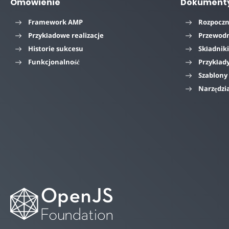
Omówienie
Dokument
Framework AMP
Rozpoczn
Przykładowe realizacje
Przewodn
Historie sukcesu
Składnik
Funkcjonalność
Przykład
Szablony
Narzędzi