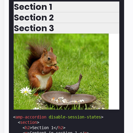
Section 1
Section 2
Section 3
<
amp-accordion
disable-session-states
>
<
section
>
<
h2
>
Section 1
</
h2
>
<
p
>
Content in section 1.
</
p
>