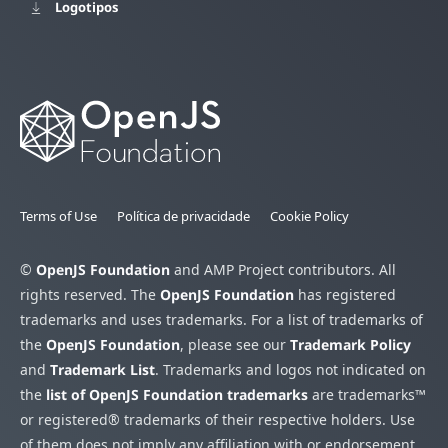
Logotipos
Terms of Use
Política de privacidade
Cookie Policy
©
OpenJS Foundation
and AMP Project contributors. All
rights reserved. The
OpenJS Foundation
has registered
trademarks and uses trademarks. For a list of trademarks of
the
OpenJS Foundation
, please see our
Trademark Policy
and
Trademark List
. Trademarks and logos not indicated on
the
list of OpenJS Foundation trademarks
are trademarks™
or registered® trademarks of their respective holders. Use
of them does not imply any affiliation with or endorsement