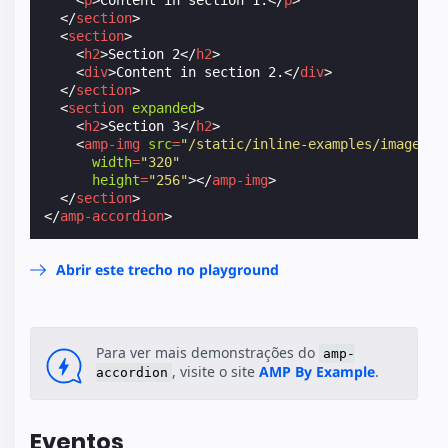
</
section
>
<
section
>
<
h2
>
Section 2
</
h2
>
<
div
>
Content in section 2.
</
div
>
</
section
>
<
section
expanded
>
<
h2
>
Section 3
</
h2
>
<
amp-img
src
=
"/static/inline-examples/images/s
width
=
"320"
height
=
"256"
></
amp-img
>
</
section
>
</
amp-accordion
>
Abrir este trecho no playground
Para ver mais demonstrações do
amp-
, visite o site
AMP By Example
.
accordion
Eventos