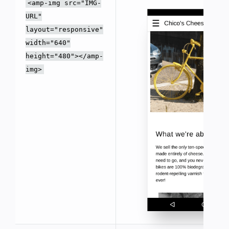
<amp-img src="IMG-
URL"
layout="responsive"
width="640"
height="480"></amp-
img>