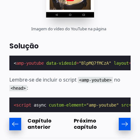
Imagem do vídeo do YouTube na página
Solução
<
amp-youtube
data-videoid
=
"BlpMQ7fMCzA"
layout
=
"re
Lembre-se de incluir o script
no
<amp-youtube>
:
<head>
<script
async
custom-element=
"amp-youtube"
src=
"ht
Capítulo
Próximo
anterior
capítulo