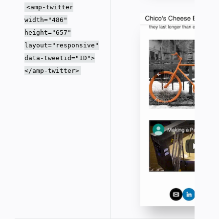
<amp-twitter
width="486"
height="657"
layout="responsive"
data-tweetid="ID">
</amp-twitter>