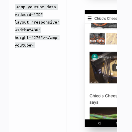
<amp-youtube data-
videoid="ID"
layout="responsive"
width="480"
height="270"></amp-
youtube>