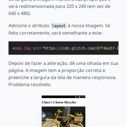
será redimensionada para 320 x 240 (em vez de
640 x 480).
Adicione o atributo
à nossa imagem. Se
layout
feito corretamente, será semelhante a este:
<
amp-img
src
=
"https://cdn.glitch.com/d7f46a57-0ca4
Depois de fazer a alteração, dê uma olhada em sua
página. A imagem tem a proporção correta e
preenche a largura da tela de maneira responsiva.
Problema resolvido.