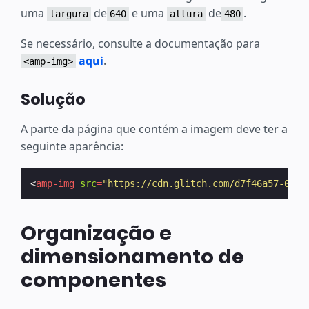
uma
de
e uma
de
.
largura
640
altura
480
Se necessário, consulte a documentação para
aqui
.
<amp-img>
Solução
A parte da página que contém a imagem deve ter a
seguinte aparência:
<
amp-img
src
=
"https://cdn.glitch.com/d7f46a57-0ca4
Organização e
dimensionamento de
componentes