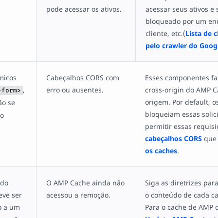
pode acessar os ativos.
acessar seus ativos e 
bloqueado por um end
cliente, etc.(
Lista de 
pelo crawler do Goog
micos
Cabeçalhos CORS com
Esses componentes fa
,
erro ou ausentes.
cross-origin do AMP C
-form>
origem. Por default, 
ão se
bloqueiam essas solici
o
permitir essas requisi
cabeçalhos CORS
que 
os caches
.
ido
O AMP Cache ainda não
Siga as diretrizes par
eve ser
acessou a remoção.
o conteúdo de cada c
o a um
Para o cache de AMP d