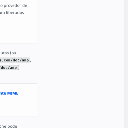
 o provedor de
jam liberados
utas (ou
,
e.com/doc/amp
).
/doc/amp
nte MIME
ache pode