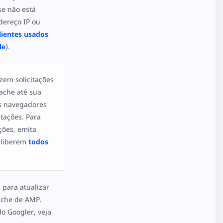
se não está
ereço IP ou
clientes usados
le
).
zem solicitações
ache até sua
os navegadores
tações. Para
ções, emita
liberem
todos
a para atualizar
ache de AMP.
o Googler, veja