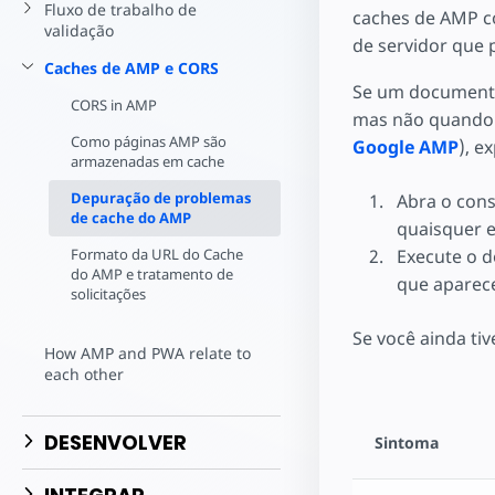
Comece a criar
Fluxo de trabalho de
caches de AMP c
validação
de servidor que 
Caches de AMP e CORS
Se um documento
CORS in AMP
mas não quando v
Como páginas AMP são
Google AMP
), e
armazenadas em cache
Depuração de problemas
Abra o cons
de cache do AMP
quaisquer e
Formato da URL do Cache
Execute o 
do AMP e tratamento de
que aparec
solicitações
Se você ainda tiv
How AMP and PWA relate to
each other
DESENVOLVER
Sintoma