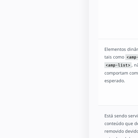
Elementos dinâ
tais como
<amp
, n
<amp-list>
comportam com
esperado.
Está sendo serv
conteúdo que d
removido devid