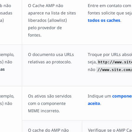
eb não
O Cache AMP não
Entre em contato com
usadas
aparece na lista de sites
fontes solicite que se
a)
liberados (allowlist)
todos os caches
.
pelo provedor de
fontes.
exemplo,
O documento usa URLs
Troque por URLs absol
s) não
relativas ao protocolo.
seja,
http://www.sit
as
não
//www.site.com
exemplo,
Os ativos são servidos
Indique um
compone
s) não
com o componente
aceito
.
MIME incorreto.
O cache do AMP não
Verifique se o AMP C