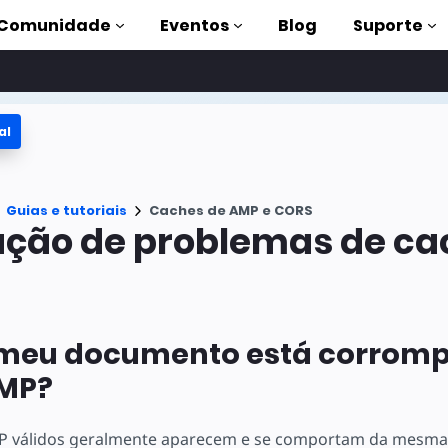
Comunidade
Eventos
Blog
Suporte
al
s
P
Guias e tutoriais
Caches de AMP e CORS
mpleta
ção de problemas de ca
on to AMP
 AMP com
 meu documento está corromp
MP?
válidos geralmente aparecem e se comportam da mesma 