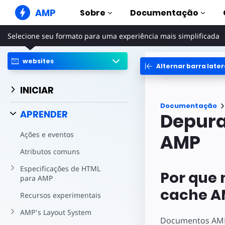
AMP
Sobre
Documentação
Selecione seu formato para uma experiência mais simplificada
Sites em AMP
Crie experiências de web perfeitas
websites
Alternar barra later
Guias e tutoriai
Web Stories
Comece a usar a AM
Histórias em formato reduzido
INICIAR
para todos
Componentes
Documentação
Anúncios em AMP
A biblioteca AMP co
APRENDER
Depura
Anúncios super rápidos na web
Exemplos
Ações e eventos
E-mail AMP
Hands-on introducti
AMP
E-mails de última geração
Atributos comuns
Cursos
Aprenda a utilizar a
Especificações de HTML
cursos gratuitos
Por que
para AMP
Modelos
cache A
Recursos experimentais
Pronto para usar
AMP's Layout System
Ferramentas
Documentos AMP 