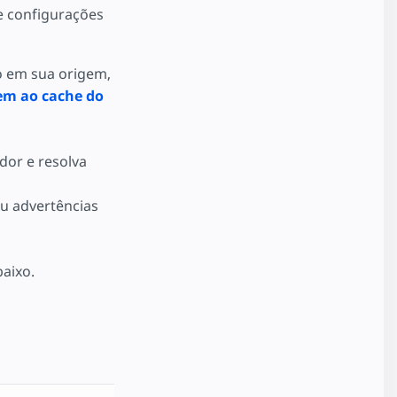
e configurações
o em sua origem,
em ao cache do
dor e resolva
u advertências
baixo.