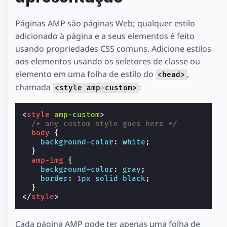
Páginas AMP são páginas Web; qualquer estilo
adicionado à página e a seus elementos é feito
usando propriedades CSS comuns. Adicione estilos
aos elementos usando os seletores de classe ou
elemento em uma folha de estilo do
,
<head>
chamada
:
<style amp-custom>
<
style
amp-custom
>
/* any custom style goes here */
body
{
background-color
:
white
;
}
amp-img
{
background-color
:
gray
;
border
:
1
px
solid
black
;
}
</
style
>
Cada página AMP pode ter apenas uma folha de