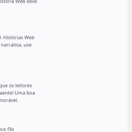
História Web deve
. Histórias Web
narrativa, use
que os leitores
traente! Uma boa
morável.
eus fãs