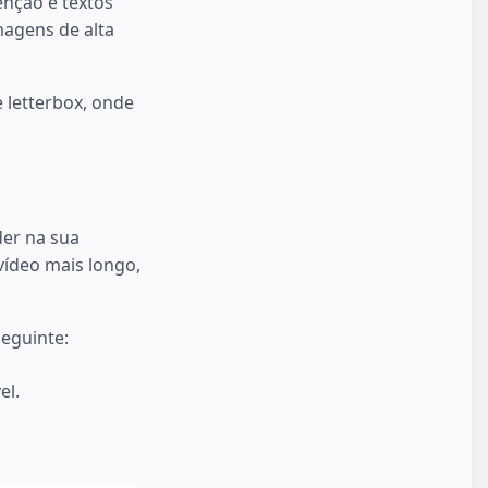
enção e textos
magens de alta
 letterbox, onde
der na sua
vídeo mais longo,
eguinte:
el.