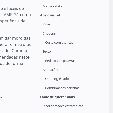
Marca e data
e e fáceis de
rk AMP. São uma
Apelo visual
xperiência de
Vídeo
Imagens
tam dar mordidas
Corte com atenção
perar o metrô ou
sado. Garanta
Texto
omendadas neste
Petiscos de palavras
ida de forma
Animações
O timing é tudo
Combinações perfeitas
Fome de querer mais
:
Incorporações estratégicas