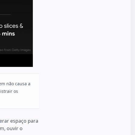
em não causa a
strair os
berar espaço para
m, ouvir o