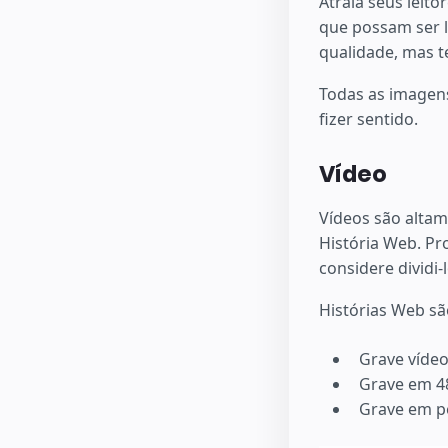
Atraia seus leit
que possam ser l
qualidade, mas 
Todas as imagens
fizer sentido.
Vídeo
Vídeos são altam
História Web. Pr
considere dividi
Histórias Web sã
Grave vídeo
Grave em 4
Grave em p