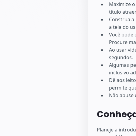
Maximize o 
título atrae
Construa a 
a tela do us
Você pode d
Procure man
Ao usar víd
segundos.
Algumas pe
inclusivo a
Dê aos leit
permite que
Não abuse d
Conheça
Planeje a introd