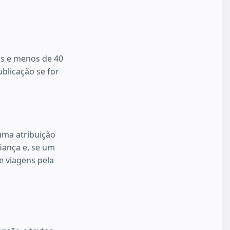
as e menos de 40
blicação se for
uma atribuição
iança e, se um
 viagens pela