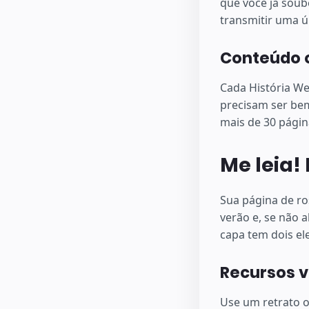
que você já soub
transmitir uma ú
Conteúdo o
Cada História We
precisam ser bem
mais de 30 págin
Me leia
Sua página de ro
verão e, se não 
capa tem dois el
Recursos v
Use um retrato ou