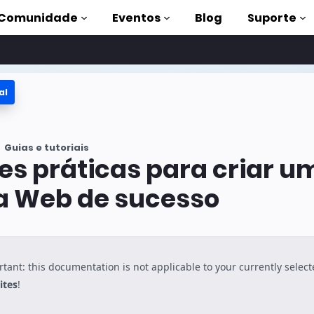
Comunidade
Eventos
Blog
Suporte
al
s
P
Guias e tutoriais
mpleta
es práticas para criar u
on to AMP
ia Web de sucesso
 AMP com
tant: this documentation is not applicable to your currently selec
ites
!