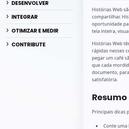
Comece a criar
DESENVOLVER
Histórias Web sã
INTEGRAR
compartilhar. H
oportunidade par
OTIMIZAR E MEDIR
tela inteira, vis
Histórias Web tê
CONTRIBUTE
rápidas nesses 
pegar um café s
que cada mordida
documento, para
satisfatória.
Resumo
Principais dicas 
Conte uma h