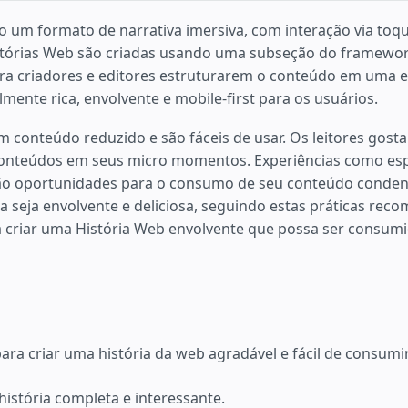
o um formato de narrativa imersiva, com interação via toqu
istórias Web são criadas usando uma subseção do framewo
a criadores e editores estruturarem o conteúdo em uma e
ualmente rica, envolvente e mobile-first para os usuários.
m conteúdo reduzido e são fáceis de usar. Os leitores gos
conteúdos em seus micro momentos. Experiências como es
ão oportunidades para o consumo de seu conteúdo conden
 seja envolvente e deliciosa, seguindo estas práticas rec
 criar uma História Web envolvente que possa ser consum
para criar uma história da web agradável e fácil de consumir
istória completa e interessante.