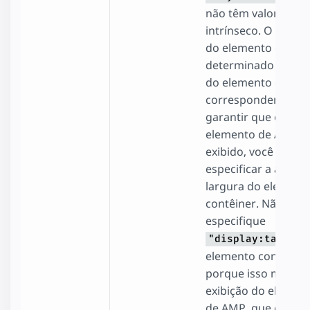
não têm valor
intrínseco. O tama
do elemento é
determinado a part
do elemento contêi
correspondente. Pa
garantir que o
elemento de AMP s
exibido, você precis
especificar a altura 
largura do element
contêiner. Não
especifique
"display:table"
elemento contêiner
porque isso modific
exibição do elemen
de AMP, que é