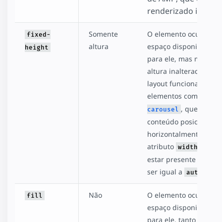
renderizado invisíve
Somente
O elemento ocupa o
fixed-
altura
espaço disponibilizad
height
para ele, mas mantém
altura inalterada. Este
layout funciona bem 
elementos como
amp-
, que envol
carousel
conteúdo posicionado
horizontalmente. O
atributo
não p
width
estar presente ou pre
ser igual a
.
auto
Não
O elemento ocupa o
fill
espaço disponibilizad
para ele, tanto em lar