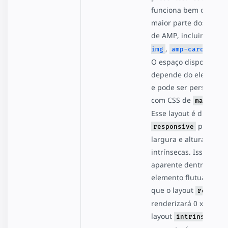
funciona bem com a
maior parte dos elem
de AMP, incluindo
am
,
e
img
amp-carousel
O espaço disponível
depende do elemento 
e pode ser personaliz
com CSS de
max-widt
Esse layout é diferent
porque 
responsive
largura e altura
intrínsecas. Isso fica 
aparente dentro de u
elemento flutuante e
que o layout
respons
renderizará 0 x 0 e u
layout
intrinsic