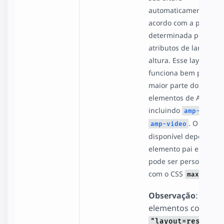
automaticamente de
acordo com a proporç
determinada pelos
atributos de largura e
altura. Esse layout
funciona bem para a
maior parte dos
elementos de AMP,
incluindo
e
amp-img
. O espaço
amp-video
disponível depende d
elemento pai e tamb
pode ser personalizad
com o CSS
max-width
Observação
: os
elementos com
"layout=responsi