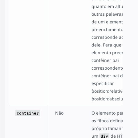
quanto em altura. Em
outras palavras, o lay
de um elemento de
preenchimento
corresponde ao layout
dele. Para que um
elemento preencha o
contêiner pai
correspondente, o
contêiner pai deve
especificar
`position:relative` ou
`position:absolute`.
Não
O elemento permite q
container
os filhos definam o
próprio tamanho, com
um
de HTML nor
div