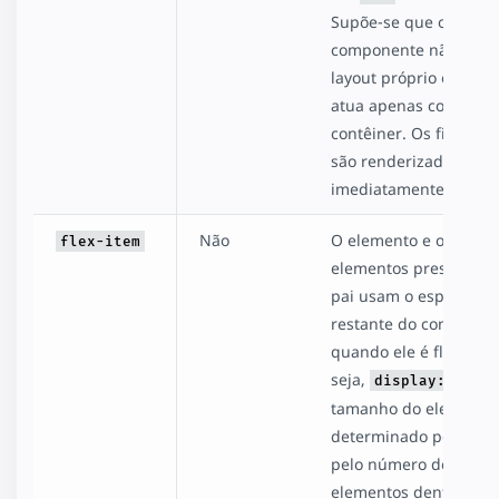
Supõe-se que o
componente não tem
layout próprio específ
atua apenas como um
contêiner. Os filhos de
são renderizados
imediatamente.
Não
O elemento e outros
flex-item
elementos presentes 
pai usam o espaço
restante do contêiner 
quando ele é flexível 
seja,
).
display:flex
tamanho do elemento
determinado pelo pai 
pelo número de outro
elementos dentro do p