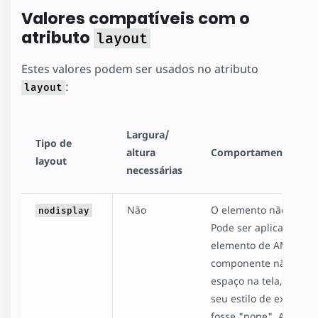
Valores compatíveis com o
atributo
layout
Estes valores podem ser usados no atributo
:
layout
Largura/
Tipo de
altura
Comportamento
layout
necessárias
Não
O elemento não é exib
nodisplay
Pode ser aplicado a c
elemento de AMP. O
componente não ocup
espaço na tela, como 
seu estilo de exibição
fosse "none". A ação