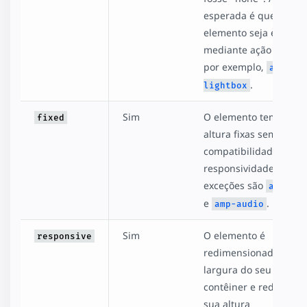
esperada é que o
elemento seja exibido
mediante ação do usuá
por exemplo,
amp-
.
lightbox
Sim
O elemento tem largu
fixed
altura fixas sem
compatibilidade com 
responsividade. As ún
exceções são
amp-pix
e
.
amp-audio
Sim
O elemento é
responsive
redimensionado para 
largura do seu eleme
contêiner e redimens
sua altura