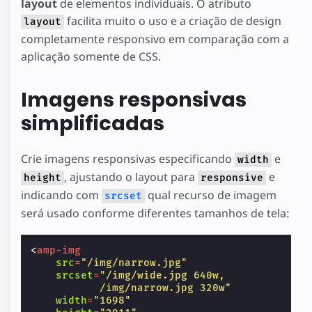
layout
de elementos individuais. O atributo
facilita muito o uso e a criação de design
layout
completamente responsivo em comparação com a
aplicação somente de CSS.
Imagens responsivas
simplificadas
Crie imagens responsivas especificando
e
width
, ajustando o layout para
e
height
responsive
indicando com
qual recurso de imagem
srcset
será usado conforme diferentes tamanhos de tela:
<
amp-img
src
=
"/img/narrow.jpg"
srcset
=
"/img/wide.jpg 640w,
           /img/narrow.jpg 320w"
width
=
"1698"