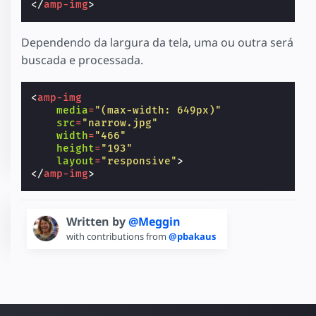
</
amp-img
>
Dependendo da largura da tela, uma ou outra será
buscada e processada.
<
amp-img
media
=
"(max-width: 649px)"
src
=
"narrow.jpg"
width
=
"466"
height
=
"193"
layout
=
"responsive"
>
</
amp-img
>
Written by
@Meggin
with contributions from
@pbakaus