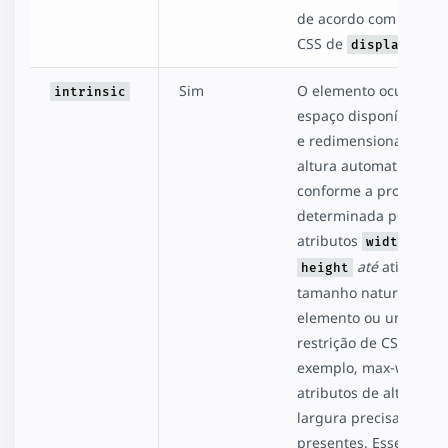
de acordo com o layou
CSS de
display:flex
Sim
O elemento ocupa o
intrinsic
espaço disponível par
e redimensiona a próp
altura automaticamen
conforme a proporção
determinada pelos
atributos
e
width
até
atingir o
height
tamanho natural do
elemento ou uma
restrição de CSS (por
exemplo, max-width).
atributos de altura e
largura precisam esta
presentes. Esse layout