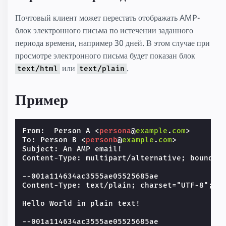
Почтовый клиент может перестать отображать AMP-
блок электронного письма по истечении заданного
периода времени, например 30 дней. В этом случае при
просмотре электронного письма будет показан блок
или
.
text/html
text/plain
Пример
From:  Person A 
<
persona
@
example
.
com
>
To: Person B 
<
personb
@
example
.
com
>
Subject: An AMP email!

Content-Type: multipart/alternative; boundary
--001a114634ac3555ae05525685ae

Content-Type: text/plain; charset="UTF-8"; fo
Hello World in plain text!

--001a114634ac3555ae05525685ae
