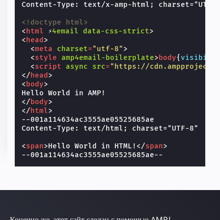
Content-Type: text/x-amp-html; charset="UTF-8
<!doctype html>
<
html
⚡
4email
data-css-strict
>
<
head
>
<
meta
charset
=
"utf-8"
>
<
style
amp4email-boilerplate
>
body
{
visibili
<
script
async
src
=
"https://cdn.ampproject.
</
head
>
<
body
>
</
body
>
</
html
>
--001a114634ac3555ae05525685ae

Content-Type: text/html; charset="UTF-8"

<
span
>
Hello World in HTML!
</
span
>
Конечно же, этот сайт сделан с помощью AMP!