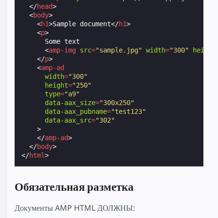
</
head
>
<
body
>
<
h1
>
Sample document
</
h1
>
<
p
>
      Some text

<
amp-img
src
=
"sample.jpg"
width
=
"300"
height
</
p
>
<
amp-ad
width
=
"300"
height
=
"250"
type
=
"a9"
data-aax_size
=
"300x250"
data-aax_pubname
=
"test123"
data-aax_src
=
"302"
>
</
amp-ad
>
</
body
>
</
html
>
Обязательная разметка
Документы AMP HTML ДОЛЖНЫ: