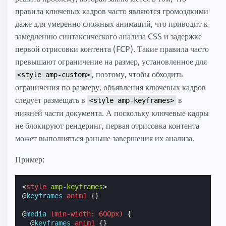
правила ключевых кадров часто являются громоздкими
даже для умеренно сложных анимаций, что приводит к
замедлению синтаксического анализа CSS и задержке
первой отрисовки контента (FCP). Такие правила часто
превышают ограничение на размер, установленное для
, поэтому, чтобы обходить
<style amp-custom>
ограничения по размеру, объявления ключевых кадров
следует размещать в
в
<style amp-keyframes>
нижней части документа. А поскольку ключевые кадры
не блокируют рендеринг, первая отрисовка контента
может выполняться раньше завершения их анализа.
Пример:
<
style
amp-keyframes
>
@
keyframes
anim1
{}
@
media
(
min-width
:
600px
)
{
@
keyframes
anim1
{}