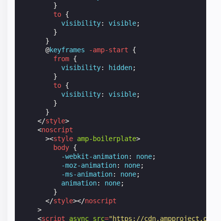
}
to
{
visibility
:
visible
;
}
}
@
keyframes
-amp-start
{
from
{
visibility
:
hidden
;
}
to
{
visibility
:
visible
;
}
}
</
style
>
<
noscript
><
style
amp-boilerplate
>
body
{
-webkit-
animation
:
none
;
-moz-
animation
:
none
;
-ms-
animation
:
none
;
animation
:
none
;
}
</
style
></
noscript
>
<
script
async
src
=
"https://cdn.ampproject.org/