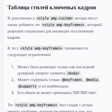
Таблица стилей ключевых кадров
В дополнение к
авторы могут
<style amp-custom>
также добавить тег
, который
<style amp-keyframes>
разрешен специально для анимации по ключевым
кадрам.
К тегу
применяются
<style amp-keyframes>
следующие ограничения:
Может быть размещен только как последний
дочерний элемент элемента
.
<body>
Может содержать только
,
,
@keyframes
@media
и их комбинации.
@supports
Его объем не может превышать 500 000 байт.
Тег
был создан с целью
<style amp-keyframes>
решить проблему, которая заключается в том, что