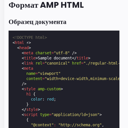
Формат AMP HTML
Образец документа
<!DOCTYPE html>
<
html
⚡
>
<
head
>
<
meta
charset
=
"utf-8"
/>
<
title
>
Sample document
</
title
>
<
link
rel
=
"canonical"
href
=
"./regular-html-ver
<
meta
name
=
"viewport"
content
=
"width=device-width,minimum-scale=1,
/>
<
style
amp-custom
>
h1
{
color
:
red
;
}
</
style
>
<
script
type
=
"application/ld+json"
>
{
"@context"
:
"http://schema.org"
,