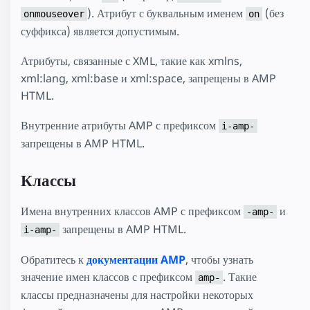
). Атрибут с буквальным именем
(без
onmouseover
on
суффикса) является допустимым.
Атрибуты, связанные с XML, такие как xmlns,
xml:lang, xml:base и xml:space, запрещены в AMP
HTML.
Внутренние атрибуты AMP с префиксом
i-amp-
запрещены в AMP HTML.
Классы
Имена внутренних классов AMP с префиксом
и
-amp-
запрещены в AMP HTML.
i-amp-
Обратитесь к
документации AMP
, чтобы узнать
значение имен классов с префиксом
. Такие
amp-
классы предназначены для настройки некоторых