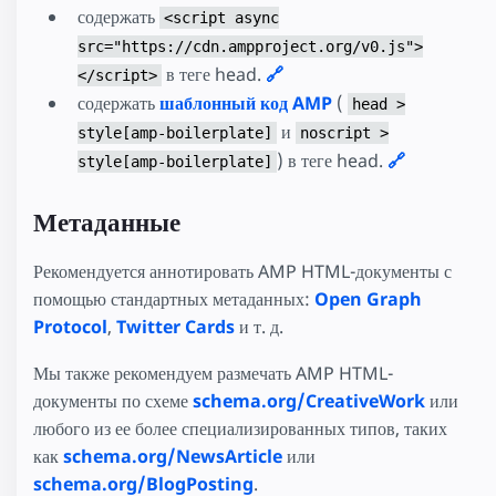
содержать
<script async
src="https://cdn.ampproject.org/v0.js">
в теге head.
🔗
</script>
содержать
шаблонный код AMP
(
head >
и
style[amp-boilerplate]
noscript >
) в теге head.
🔗
style[amp-boilerplate]
Метаданные
Рекомендуется аннотировать AMP HTML-документы с
помощью стандартных метаданных:
Open Graph
Protocol
,
Twitter Cards
и т. д.
Мы также рекомендуем размечать AMP HTML-
документы по схеме
schema.org/CreativeWork
или
любого из ее более специализированных типов, таких
как
schema.org/NewsArticle
или
schema.org/BlogPosting
.