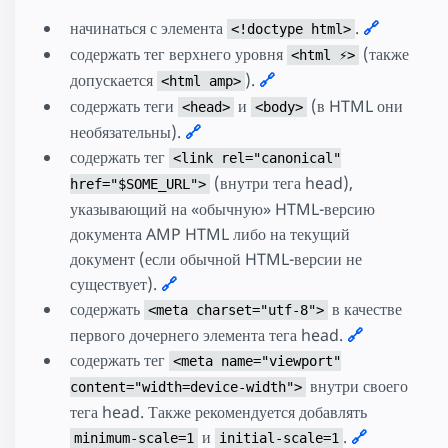
начинаться с элемента
.
🔗
<!doctype html>
содержать тег верхнего уровня
(также
<html ⚡>
допускается
).
🔗
<html amp>
содержать теги
и
(в HTML они
<head>
<body>
необязательны).
🔗
содержать тег
<link rel="canonical"
(внутри тега head),
href="$SOME_URL">
указывающий на «обычную» HTML-версию
документа AMP HTML либо на текущий
документ (если обычной HTML-версии не
существует).
🔗
содержать
в качестве
<meta charset="utf-8">
первого дочернего элемента тега head.
🔗
содержать тег
<meta name="viewport"
внутри своего
content="width=device-width">
тега head. Также рекомендуется добавлять
и
.
🔗
minimum-scale=1
initial-scale=1