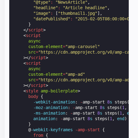
"@type"
:
"NewsArticle"
,
"headline"
:
"Article headline"
,
"image"
:
[
"thumbnail1.jpg"
],
"datePublished"
:
"2015-02-05T08:00:00+08:0
}
</
script
>
<
script
async
custom-element
=
"amp-carousel"
src
=
"https://cdn.ampproject.org/v0/amp-carou
></
script
>
<
script
async
custom-element
=
"amp-ad"
src
=
"https://cdn.ampproject.org/v0/amp-ad-0.
></
script
>
<
style
amp-boilerplate
>
body
{
-webkit-
animation
:
-
amp-start
8
s
steps
(
1
,
-moz-
animation
:
-
amp-start
8
s
steps
(
1
,
end
-ms-
animation
:
-
amp-start
8
s
steps
(
1
,
end
)
animation
:
-
amp-start
8
s
steps
(
1
,
end
)
0
s
}
@
-webkit-keyframes
-amp-start
{
from
{