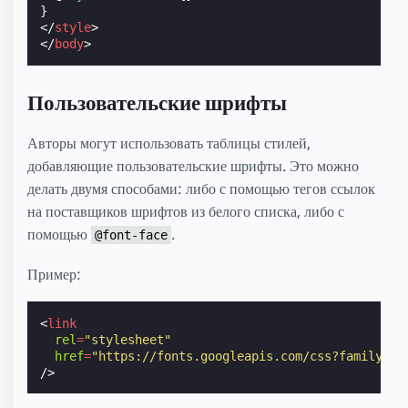
}
</
style
>
</
body
>
Пользовательские шрифты
Авторы могут использовать таблицы стилей,
добавляющие пользовательские шрифты. Это можно
делать двумя способами: либо с помощью тегов ссылок
на поставщиков шрифтов из белого списка, либо с
помощью
.
@font-face
Пример:
<
link
rel
=
"stylesheet"
href
=
"https://fonts.googleapis.com/css?family=Ta
/>