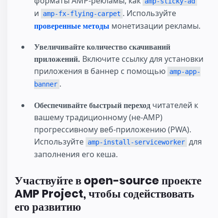
форматы AMP-рекламы, как
amp-sticky-ad
и
. Используйте
amp-fx-flying-carpet
проверенные методы
монетизации рекламы.
Увеличивайте количество скачиваний
приложений.
Включите ссылку для установки
приложения в баннер с помощью
amp-app-
.
banner
Обеспечивайте быстрый переход
читателей к
вашему традиционному (не-AMP)
прогрессивному веб-приложению (PWA).
Используйте
для
amp-install-serviceworker
заполнения его кеша.
Участвуйте в open-source проекте
AMP Project, чтобы содействовать
его развитию