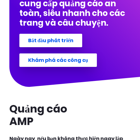
cung cấp quảng cáo an
toàn, siêu nhanh cho các
trang và câu chuyện.
Bắt đầu phát triển
Khám phá các công cụ
Quảng cáo
AMP
Ngày nay, nếu bạn không thực hiện ngay lập