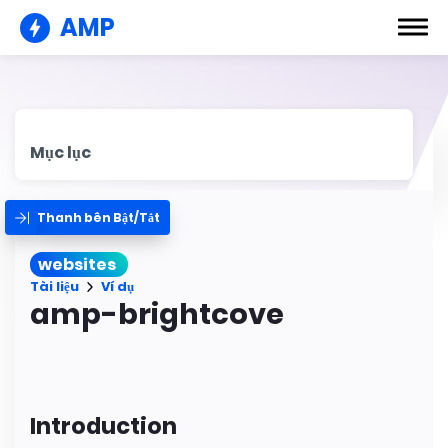
AMP
Mục lục
Thanh bên Bật/Tắt
websites
Tài liệu
Ví dụ
amp-brightcove
Introduction