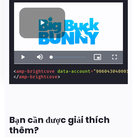
<
amp-brightcove
data-account
=
"906043040001"
</
amp-brightcove
>
Bạn cần được giải thích
thêm?