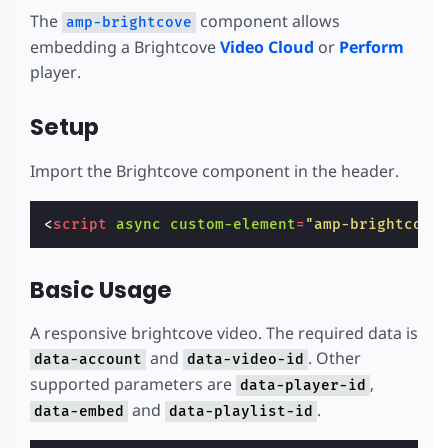
The
component allows
amp-brightcove
embedding a Brightcove
Video Cloud
or
Perform
player.
Setup
Import the Brightcove component in the header.
<
script
async
custom-element
=
"amp-brightcove
Basic Usage
A responsive brightcove video. The required data is
and
. Other
data-account
data-video-id
supported parameters are
,
data-player-id
and
.
data-embed
data-playlist-id