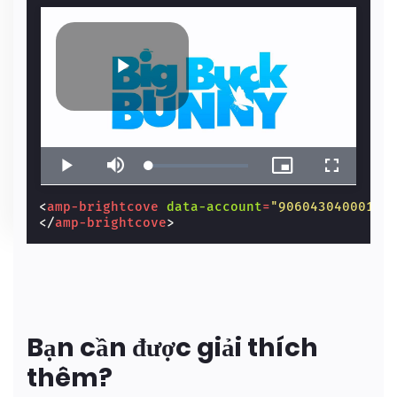
<
amp-brightcove
data-account
=
"906043040001"
</
amp-brightcove
>
Bạn cần được giải thích
thêm?