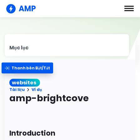
AMP
Mục lục
Thanh bên Bật/Tắt
websites
Tài liệu
Ví dụ
amp-brightcove
Introduction