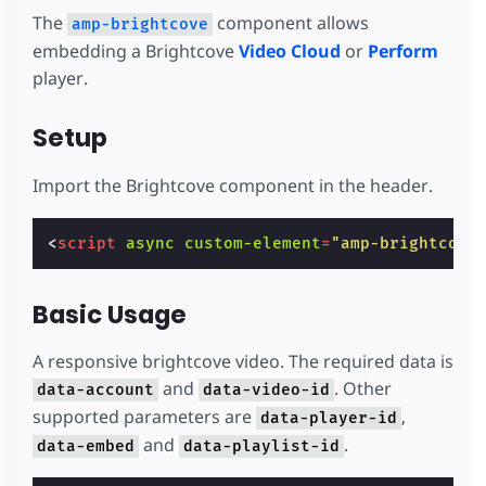
The
component allows
amp-brightcove
embedding a Brightcove
Video Cloud
or
Perform
player.
Setup
Import the Brightcove component in the header.
<
script
async
custom-element
=
"amp-brightcove
Basic Usage
A responsive brightcove video. The required data is
and
. Other
data-account
data-video-id
supported parameters are
,
data-player-id
and
.
data-embed
data-playlist-id