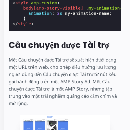
<
style
amp-custom
>
body
[
amp-story-visible
]
.
my-animation-cl
animation
:
2
s
my-animation-name
;
}
</
style
>
Câu chuyện được Tài trợ
Một Câu chuyện được Tài trợ sẽ xuất hiện dưới dạng
một URL trên web, cho phép điều hướng lưu lượng
người dùng đến Câu chuyện được Tài trợ từ nút kêu
gọi hành động trên một AMP Story Ad. Một Câu
chuyện được Tài trợ là một AMP Story, nhưng tập
trung vào một trải nghiệm quảng cáo đắm chìm và
mở rộng.