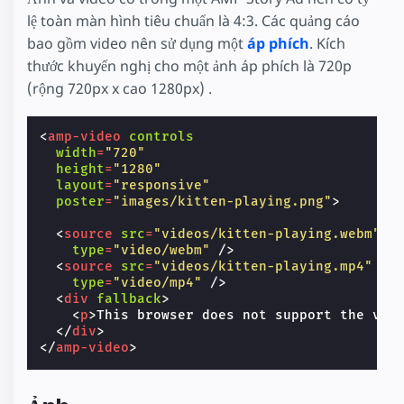
lệ toàn màn hình tiêu chuẩn là 4:3. Các quảng cáo
bao gồm video nên sử dụng một
áp phích
. Kích
thước khuyến nghị cho một ảnh áp phích là 720p
(rộng 720px x cao 1280px) .
<
amp-video
controls
width
=
"720"
height
=
"1280"
layout
=
"responsive"
poster
=
"images/kitten-playing.png"
>
<
source
src
=
"videos/kitten-playing.webm"
type
=
"video/webm"
/>
<
source
src
=
"videos/kitten-playing.mp4"
type
=
"video/mp4"
/>
<
div
fallback
>
<
p
>
This browser does not support the vid
</
div
>
</
amp-video
>