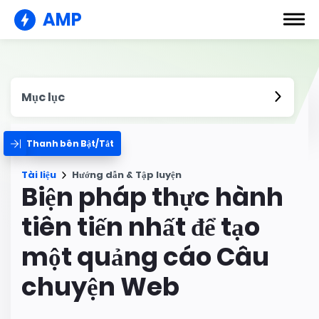
AMP
Mục lục
Thanh bên Bật/Tắt
Tài liệu
Hướng dẫn & Tập luyện
Biện pháp thực hành
tiên tiến nhất để tạo
một quảng cáo Câu
chuyện Web