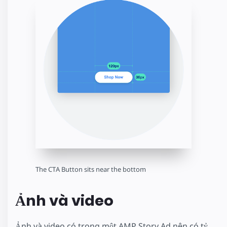
The CTA Button sits near the bottom
Ảnh và video
Ảnh và video có trong một AMP Story Ad nên có tỷ