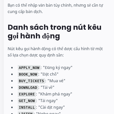
Bạn có thể nhập văn bản tùy chỉnh, nhưng sẽ cần tự
cung cấp bản dịch.
Danh sách trong nút kêu
gọi hành động
Nút kêu gọi hành động có thể được cấu hình từ một
số lựa chọn được quy định sẵn:
: "Đăng ký ngay"
APPLY_NOW
: "Đặt chỗ"
BOOK_NOW
: "Mua vé"
BUY_TICKETS
: "Tải về"
DOWNLOAD
: "Khám phá ngay"
EXPLORE
: "Tải ngay"
GET_NOW
: "Cài đặt ngay"
INSTALL
: "Nghe ngay"