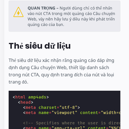
QUAN TRỌNG –
Người dùng chỉ có thể nhấn
vào nút CTA trong một quảng cáo Câu chuyện
Web, vậy nên hãy lưu ý điều này khi phát triển
quảng cáo của bạn.
Thẻ siêu dữ liệu
Thẻ siêu dữ liệu xác nhận rằng quảng cáo đáp ứng
định dạng Câu chuyện Web, thiết lập danh sách
trong nút CTA, quy định trang đích của nút và loại
trang đó.
<
html
amp4ads
>
<
head
>
<
meta
charset
=
"utf-8"
>
<
meta
name
=
"viewport"
content
=
"width=dev
<!-- Specifies where the user is directe
<
meta
name
=
"amp-cta-url"
content
=
"%%CLIC