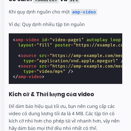
Khi quy định nguồn cho một
amp-video
Ví dụ: Quy định nhiều tập tin nguồn
<
amp-video
id
=
"video-page1"
autoplay
loop
layout
=
"fill"
poster
=
"https://example.com/
<
source
src
=
"https://amp-example.com/media
type
=
"application/vnd.apple.mpegurl"
/>
<
source
src
=
"https://amp-example.com/media
type
=
"video/mp4"
/>
</
amp-video
>
Kích cỡ & Thời lượng của video
Để đảm bảo hiệu quả tối ưu, bạn nên cung cấp các
video có dung lượng tối đa là 4 MB. Các tập tin có
kích cỡ nhỏ hơn cho phép tải về nhanh hơn, vậy nên
hãy đảm bảo mọi thứ đều nhỏ nhất có thể.