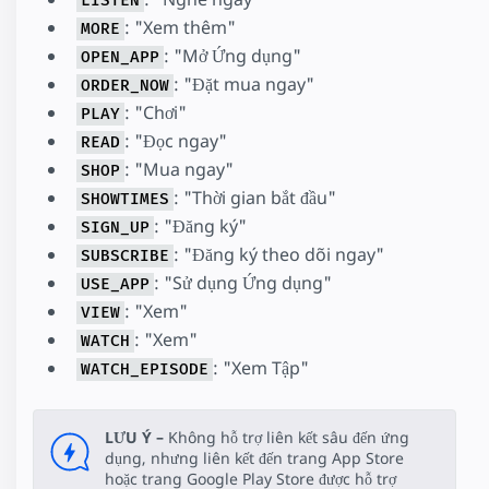
LISTEN
: "Xem thêm"
MORE
: "Mở Ứng dụng"
OPEN_APP
: "Đặt mua ngay"
ORDER_NOW
: "Chơi"
PLAY
: "Đọc ngay"
READ
: "Mua ngay"
SHOP
: "Thời gian bắt đầu"
SHOWTIMES
: "Đăng ký"
SIGN_UP
: "Đăng ký theo dõi ngay"
SUBSCRIBE
: "Sử dụng Ứng dụng"
USE_APP
: "Xem"
VIEW
: "Xem"
WATCH
: "Xem Tập"
WATCH_EPISODE
LƯU Ý –
Không hỗ trợ liên kết sâu đến ứng
dụng, nhưng liên kết đến trang App Store
hoặc trang Google Play Store được hỗ trợ