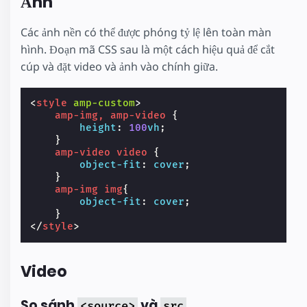
Ảnh
Các ảnh nền có thể được phóng tỷ lệ lên toàn màn
hình. Đoạn mã CSS sau là một cách hiệu quả để cắt
cúp và đặt video và ảnh vào chính giữa.
<
style
amp-custom
>
amp-img
,
amp-video
{
height
:
100
vh
;
}
amp-video
video
{
object-fit
:
cover
;
}
amp-img
img
{
object-fit
:
cover
;
}
</
style
>
Video
So sánh
và
<source>
src