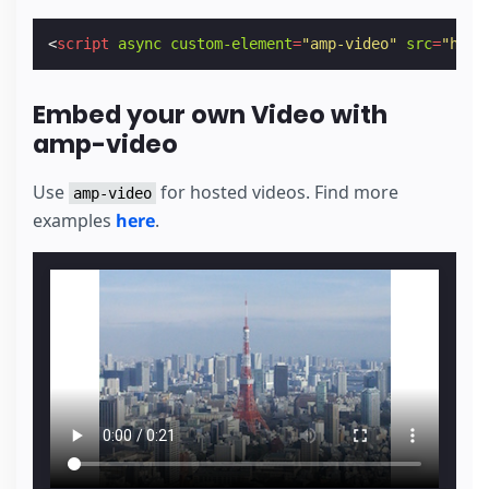
<
script
async
custom-element
=
"amp-video"
src
=
"http
Embed your own Video with
amp-video
Use
for hosted videos. Find more
amp-video
examples
here
.