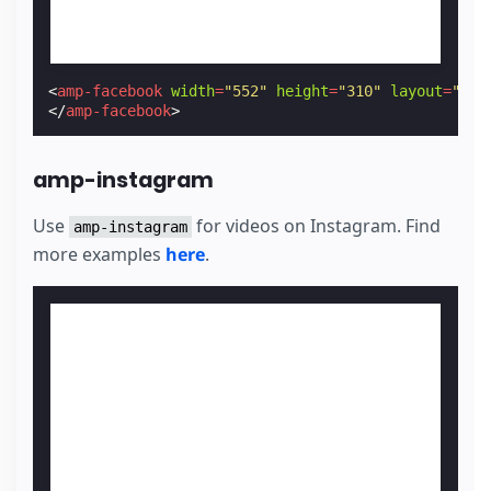
<
amp-facebook
width
=
"552"
height
=
"310"
layout
=
"res
</
amp-facebook
>
amp-instagram
Use
for videos on Instagram. Find
amp-instagram
more examples
here
.