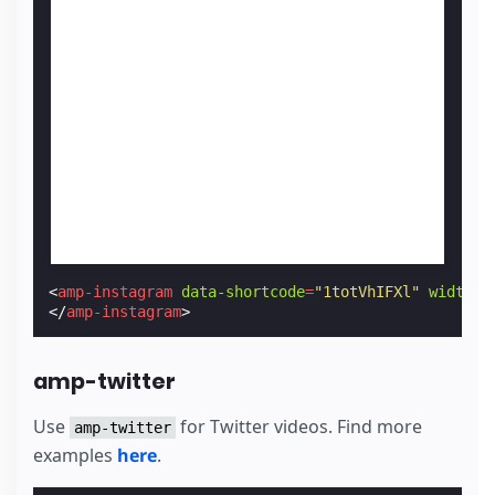
<
amp-instagram
data-shortcode
=
"1totVhIFXl"
width
=
"
</
amp-instagram
>
amp-twitter
Use
for Twitter videos. Find more
amp-twitter
examples
here
.