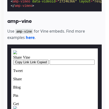
<
amp-vimeo
data-videoid
=
"27246366"
layout
=
"respons
</
amp-vimeo
>
amp-vine
Use
for Vine embeds. Find more
amp-vine
examples
here
.