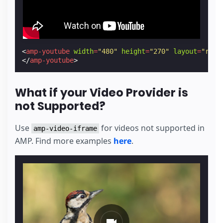
<
amp-youtube
width
=
"480"
height
=
"270"
layout
=
"resp
</
amp-youtube
>
What if your Video Provider is
not Supported?
Use
for videos not supported in
amp-video-iframe
AMP. Find more examples
here
.