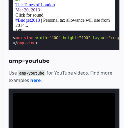
<
amp-vine
width
=
"400"
height
=
"400"
layout
=
"respons
</
amp-vine
>
amp-youtube
Use
for YouTube videos. Find more
amp-youtube
examples
here
.