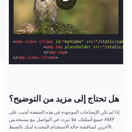
<
amp-video-iframe
id
=
"myVideo"
src
=
"/static/sample
<
amp-img
placeholder
src
=
"/static/sam
</
amp-img
>
</
amp-video-iframe
>
هل تحتاج إلى مزيد من التوضيح؟
إذا لم تكن الإيضاحات الموجودة في هذه الصفحة تُجيب على
جميع أسئلتك، فلا تتردد في التواصل مع مستخدمي AMP
الآخرين لمناقشة حالة الاستخدام المحددة لديك بالضبط.