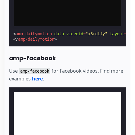
<
amp-dailymotion
data-videoid
=
"x3rdtfy"
layout
=
"re
</
amp-dailymotion
>
amp-facebook
Use
for Facebook videos. Find more
amp-facebook
examples
here
.