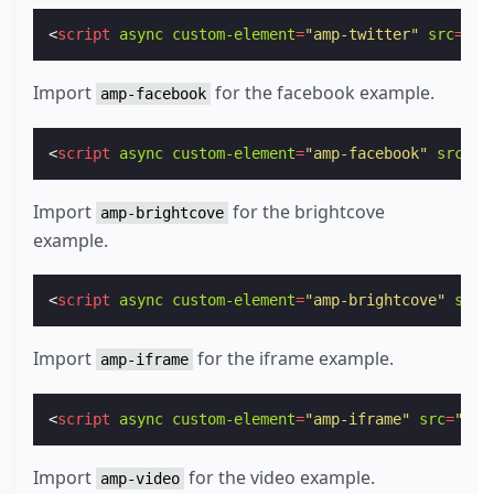
<
script
async
custom-element
=
"amp-twitter"
src
=
"ht
Import
for the facebook example.
amp-facebook
<
script
async
custom-element
=
"amp-facebook"
src
=
"h
Import
for the brightcove
amp-brightcove
example.
<
script
async
custom-element
=
"amp-brightcove"
src
=
Import
for the iframe example.
amp-iframe
<
script
async
custom-element
=
"amp-iframe"
src
=
"htt
Import
for the video example.
amp-video