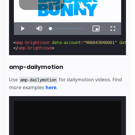
<
amp-brightcove
data-account
=
"906043040001"
data-v
</
amp-brightcove
>
amp-dailymotion
Use
for dailymotion videos. Find
amp-dailymotion
more examples
here
.