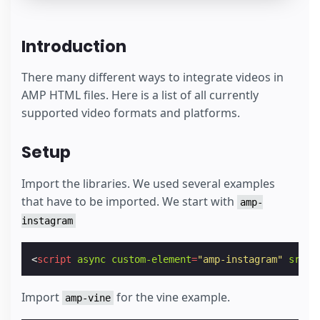
Introduction
There many different ways to integrate videos in
AMP HTML files. Here is a list of all currently
supported video formats and platforms.
Setup
Import the libraries. We used several examples
that have to be imported. We start with
amp-
instagram
<
script
async
custom-element
=
"amp-instagram"
src
=
"
Import
for the vine example.
amp-vine