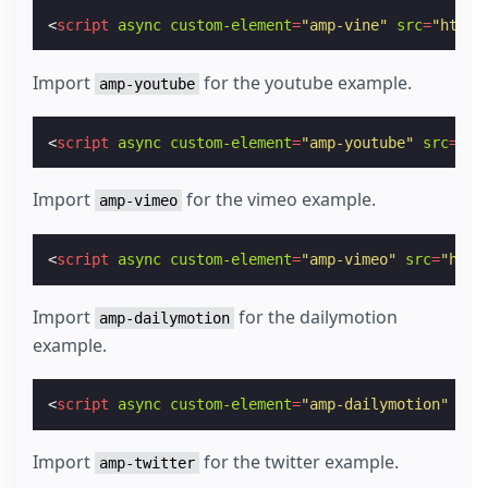
<
script
async
custom-element
=
"amp-vine"
src
=
"https
Import
for the youtube example.
amp-youtube
<
script
async
custom-element
=
"amp-youtube"
src
=
"ht
Import
for the vimeo example.
amp-vimeo
<
script
async
custom-element
=
"amp-vimeo"
src
=
"http
Import
for the dailymotion
amp-dailymotion
example.
<
script
async
custom-element
=
"amp-dailymotion"
src
Import
for the twitter example.
amp-twitter