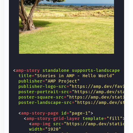
<
amp-story
standalone
supports-landscape
title
=
"Stories in AMP - Hello World"
publisher
=
"AMP Project"
publisher-logo-src
=
"https://amp.dev/favico
poster-portrait-src
=
"https://amp.dev/stati
poster-square-src
=
"https://amp.dev/static/
poster-landscape-src
=
"https://amp.dev/stat
<
amp-story-page
id
=
"page-1"
>
<
amp-story-grid-layer
template
=
"fill"
>
<
amp-img
src
=
"https://amp.dev/static/s
width
=
"1920"