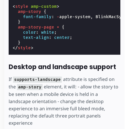
<
style
amp-custom
>
amp-story
{
font-family
:
-
apple-system
,
BlinkMacSyst
}
amp-story-page
*
{
color
:
white
;
text-align
:
center
;
}
</
style
>
Desktop and landscape support
If
attribute is specified on
supports-landscape
the
element, it will: - allow the story to
amp-story
be seen when a mobile device is held in a
landscape orientation - change the desktop
experience to an immersive full bleed mode,
replacing the default three portrait panels
experience