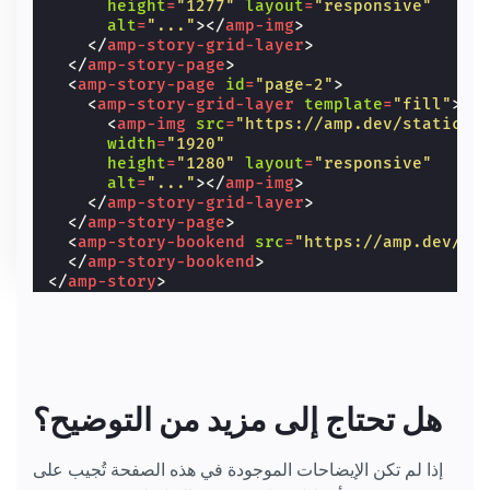
height
=
"1277"
layout
=
"responsive"
alt
=
"..."
></
amp-img
>
</
amp-story-grid-layer
>
</
amp-story-page
>
<
amp-story-page
id
=
"page-2"
>
<
amp-story-grid-layer
template
=
"fill"
>
<
amp-img
src
=
"https://amp.dev/static/s
width
=
"1920"
height
=
"1280"
layout
=
"responsive"
alt
=
"..."
></
amp-img
>
</
amp-story-grid-layer
>
</
amp-story-page
>
<
amp-story-bookend
src
=
"https://amp.dev/st
</
amp-story-bookend
>
</
amp-story
>
هل تحتاج إلى مزيد من التوضيح؟
إذا لم تكن الإيضاحات الموجودة في هذه الصفحة تُجيب على