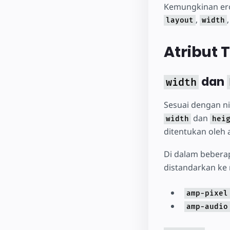
Kemungkinan eror 
,
layout
width
Atribut 
dan
width
Sesuai dengan ni
dan
width
hei
ditentukan oleh 
Di dalam beberap
distandarkan ke ni
amp-pixel
amp-audio