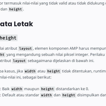
termasuk nilai-nilai yang tidak valid atau tidak didukung d
, dan
.
height
Tata Letak
height
lai atribut
, elemen komponen AMP harus mempuny
layout
yang mengandung sebuah nilai piksel integer. Perilaku t
ght
atribut
sebagaimana dijelaskan di bawah ini.
layout
a kasus, jika
atau
tidak ditentukan, runti
width
height
lai-nilai ini, sebagai berikut:
: Baik
maupun
distandarkan ke 0.
width
height
: Default atau standar
dan
disimpulkan dar
width
height