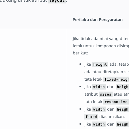
layout
Perilaku dan Persyaratan
Jika tidak ada nilai yang dite
letak untuk komponen disim
berikut:
Jika
ada, teta
height
ada atau ditetapkan s
tata letak
fixed-heig
Jika
dan
width
heigh
atribut
atau at
sizes
tata letak
responsive
Jika
dan
width
heigh
diasumsikan.
fixed
Jika
dan
width
heigh