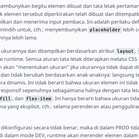
sembunyikan begitu elemen dibuat dan tata letak pertaman
anak elemen tersebut diperkirakan telah dibuat dan ditempa
pilkan dan menerima input pembaca. Ini adalah perilaku def
nindih untuk, cth.: menyembunyikan
lebih c
placeholder
nya lebih lama.
r ukurannya dan ditampilkan berdasarkan atribut
,
layout
i runtime. Semua aturan tata letak diterapkan melalui CSS s
n akan “menentukan ukuran” jika ukurannya tidak dapat d
 dan tidak berubah berdasarkan anak-anaknya: langsung t
a dinamis. Ini tidak berarti bahwa ukuran elemen ini tida
 responsif sepenuhnya sebagaimana halnya dengan tata le
, dan
. Ini hanya berarti bahwa ukuran ti
fill
flex-item
a yang eksplisit, cth.: selama perenderan atau penggulira
h dikonfigurasi secara tidak benar, maka di dalam PROD tid
 di dalam mode DEV, runtime akan merender elemen dalam 