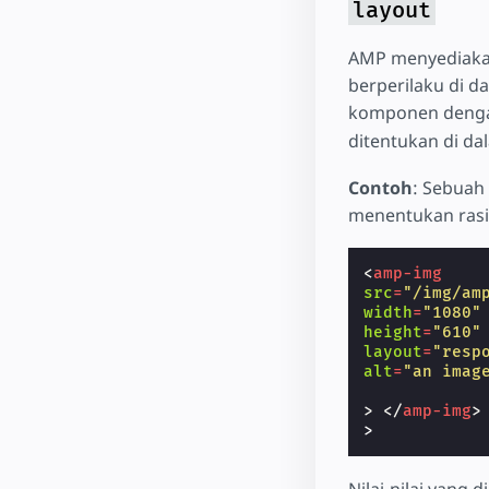
layout
AMP menyediakan
berperilaku di d
komponen deng
ditentukan di dal
Contoh
: Sebuah
menentukan rasi
<
amp-img
src
=
"/img/am
width
=
"1080"
height
=
"610"
layout
=
"resp
alt
=
"an imag
>
</
amp-img
>
Nilai-nilai yang 