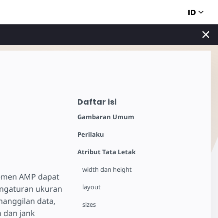
ID
Daftar isi
Gambaran Umum
Perilaku
Atribut Tata Letak
width dan height
lemen AMP dapat
layout
ngaturan ukuran
manggilan data,
sizes
n dan jank