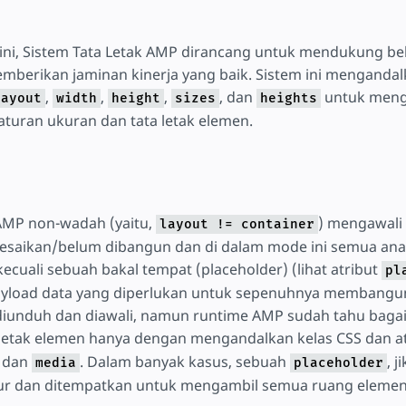
ini, Sistem Tata Letak AMP dirancang untuk mendukung beb
emberikan jaminan kinerja yang baik. Sistem ini menganda
,
,
,
, dan
untuk meng
layout
width
height
sizes
heights
turan ukuran dan tata letak elemen.
MP non-wadah (yaitu,
) mengawali
layout != container
lesaikan/belum dibangun dan di dalam mode ini semua an
ecuali sebuah bakal tempat (placeholder) (lihat atribut
pl
payload data yang diperlukan untuk sepenuhnya membangu
iunduh dan diawali, namun runtime AMP sudah tahu bag
 letak elemen hanya dengan mengandalkan kelas CSS dan a
, dan
. Dalam banyak kasus, sebuah
, j
media
placeholder
kur dan ditempatkan untuk mengambil semua ruang elemen