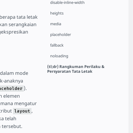
disable-inline-width
heights
erapa tata letak
media
lkan serangkaian
ekspresikan
placeholder
fallback
noloading
(tl;dr) Rangkuman Perilaku &
Persyaratan Tata Letak
 dalam mode
ak-anaknya
).
aceholder
n elemen
aimana mengatur
tribut
,
layout
ika telah
 tersebut.