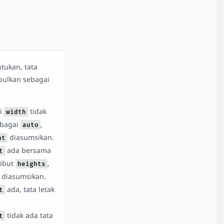
ntukan, tata
pulkan sebagai
pi
tidak
width
ebagai
,
auto
diasumsikan.
ht
ada bersama
t
ribut
,
heights
diasumsikan.
ada, tata letak
t
tidak ada tata
t