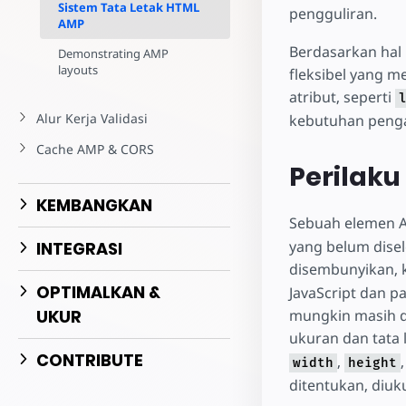
Sistem Tata Letak HTML
pengguliran.
AMP
Berdasarkan hal 
Demonstrating AMP
layouts
fleksibel yang m
atribut, seperti
Alur Kerja Validasi
kebutuhan penga
Cache AMP & CORS
Perilaku
KEMBANGKAN
Sebuah elemen A
yang belum dise
INTEGRASI
disembunyikan, k
OPTIMALKAN &
JavaScript dan 
mungkin masih d
UKUR
ukuran dan tata
CONTRIBUTE
,
width
height
ditentukan, diu