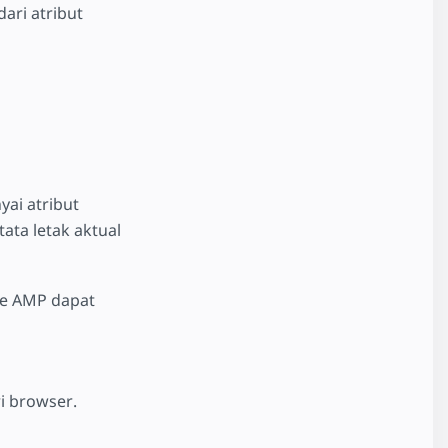
ari atribut
ai atribut
ata letak aktual
me AMP dapat
i browser.