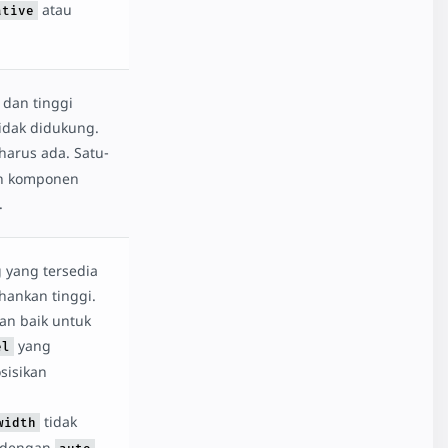
atau
ative
 dan tinggi
idak didukung.
harus ada. Satu-
ah komponen
.
 yang tersedia
ankan tinggi.
gan baik untuk
yang
el
sisikan
tidak
width
a dengan
.