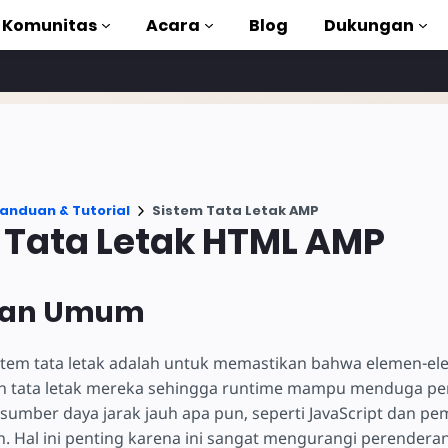
Komunitas
Acara
Blog
Dukungan
torial
akan AMP
anduan & Tutorial
Sistem Tata Letak AMP
MP lengkap
 Tata Letak HTML AMP
uction to AMP
an Umum
gan kursus gratis
stem tata letak adalah untuk memastikan bahwa elemen-e
 tata letak mereka sehingga runtime mampu menduga pe
umber daya jarak jauh apa pun, seperti JavaScript dan pe
an. Hal ini penting karena ini sangat mengurangi perendera