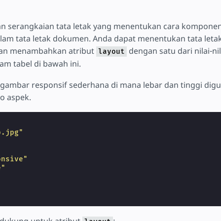
 serangkaian tata letak yang menentukan cara kompone
alam tata letak dokumen. Anda dapat menentukan tata leta
an menambahkan atribut
dengan satu dari nilai-ni
layout
am tabel di bawah ini.
 gambar responsif sederhana di mana lebar dan tinggi dig
o aspek.
p.jpg"
onsive"
e"
didukung untuk atribut
: