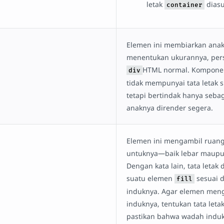
letak
diasu
container
Elemen ini membiarkan anak
menentukan ukurannya, pers
HTML normal. Kompone
div
tidak mempunyai tata letak sp
tetapi bertindak hanya seba
anaknya dirender segera.
Elemen ini mengambil ruang
untuknya—baik lebar maupun
Dengan kata lain, tata letak
suatu elemen
sesuai 
fill
induknya. Agar elemen men
induknya, tentukan tata letak “
pastikan bahwa wadah indu