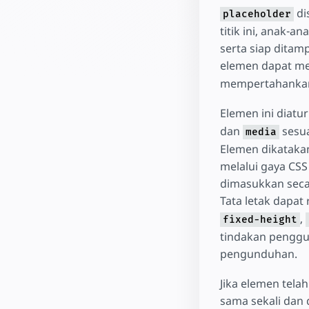
di
placeholder
titik ini, anak-
serta siap ditam
elemen dapat me
mempertahankan
Elemen ini diatu
dan
sesua
media
Elemen dikataka
melalui gaya CSS
dimasukkan secar
Tata letak dapat
,
fixed-height
tindakan penggun
pengunduhan.
Jika elemen tela
sama sekali dan