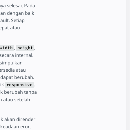
ya selesai. Pada
tkan dengan baik
ault. Setiap
epat atau
,
,
width
height
ecara internal.
isimpulkan
ersedia atau
k dapat berubah.
tak
,
responsive
dak berubah tanpa
n atau setelah
ak akan dirender
keadaan eror.