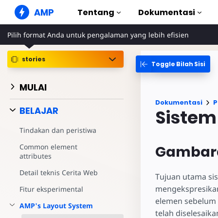
AMP
Tentang
Dokumentasi
Pilih format Anda untuk pengalaman yang lebih efisien
Situs Web AMP
Buat pengalaman web yang
sempurna
stories
Toggle Bilah Sisi
Panduan & Tu
Web Stories
Mulai menggun
MULAI
Cerita yang mudah dicerna
semua orang
Komponen
Dokumentasi
P
Perpustakaan A
BELAJAR
Sistem
Iklan AMP
Iklan supercepat di web
Contoh
Tindakan dan peristiwa
Hands-on introd
Email AMP
Common element
Gambar
Email generasi mendatang
Kursus
attributes
Pelajari AMP den
Detail teknis Cerita Web
Templat
Tujuan utama si
Siap digunakan
mengekspresikan
Fitur eksperimental
elemen sebelum s
Alat
AMP's Layout System
Mulai membuat
telah diselesaik