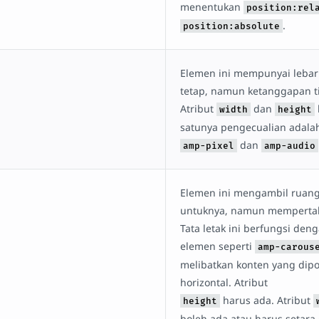
menentukan
position:rel
.
position:absolute
Elemen ini mempunyai lebar
tetap, namun ketanggapan t
Atribut
dan
width
height
satunya pengecualian adal
dan
amp-pixel
amp-audio
Elemen ini mengambil ruang
untuknya, namun mempertah
Tata letak ini berfungsi den
elemen seperti
amp-carous
melibatkan konten yang dipo
horizontal. Atribut
harus ada. Atribut
height
boleh ada atau harus setar