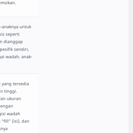
msikan.
-anaknya untuk
is seperti
n dianggap
esifik sendiri,
gai wadah, anak-
 yang tersedia
 tinggi.
 dan ukuran
dengan
gisi wadah
fill” (isi), dan
knya