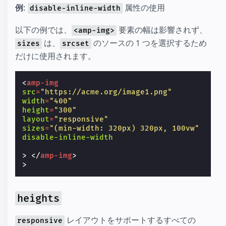
例
:
属性の使用
disable-inline-width
以下の例では、
要素の幅は影響されず、
<amp-img>
は、
のソースの 1 つを選択するため
sizes
srcset
だけに使用されます。
<
amp-img
src
=
"https://acme.org/image1.png"
width
=
"400"
height
=
"300"
layout
=
"responsive"
sizes
=
"(min-width: 320px) 320px, 100vw"
disable-inline-width
>
</
amp-img
>
heights
レイアウトをサポートするすべての
responsive