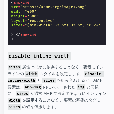
<
amp-img
src
=
"https://acme.org/image1.png"
width
=
"400"
height
=
"300"
layout
=
"responsive"
sizes
=
"(min-width: 320px) 320px, 100vw"
>
</
amp-img
>
disable-inline-width
属性はほかに依存することなく、要素にイン
sizes
ラインの
スタイルを設定します。
width
disable-
と
を組み合わせると、AMP
inline-width
sizes
要素は、
内にネストされた
と同様
amp-img
img
に、
が通常 AMP で設定するようにインライン
sizes
を
設定することなく
、要素の基盤のタグに
width
の値を伝搬します。
sizes