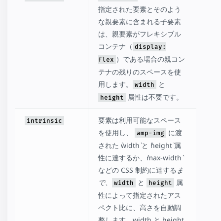
指定された要素とそのよう
な親要素に含まれる子要素
は、親要素がフレキシブル
コンテナ（
display:
）である場合の親コン
flex
テナの残りのスペースを使
用します。
と
width
属性は不要です。
height
要素は利用可能なスペース
intrinsic
を使用し、
に渡
amp-img
された `width` と `height` 属
性に達するか、`max-width`
などの CSS 制約に達する
ま
で
、
と
属
width
height
性によって指定されたアス
ペクト比に、高さを自動調
整します。width と height