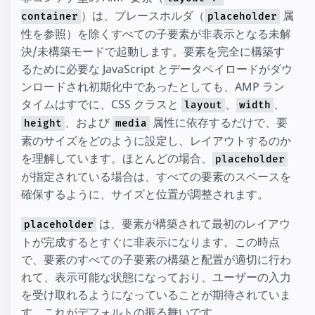
）は、プレースホルダ（
属
container
placeholder
性を参照）を除くすべての子要素が非表示となる未解
決/未構築モードで起動します。要素を完全に構築す
るために必要な JavaScript とデータペイロードがダウ
ンロードされ初期化中であったとしても、AMP ラン
タイムはすでに、CSS クラスと
、
、
layout
width
、および
属性に依存するだけで、要
height
media
素のサイズをどのように設定し、レイアウトするのか
を理解しています。ほとんどの場合、
placeholder
が指定されている場合は、すべての要素のスペースを
確保するように、サイズと位置が調整されます。
は、要素が構築されて最初のレイアウ
placeholder
トが完成するとすぐに非表示になります。この時点
で、要素のすべての子要素の構築と配置が適切に行わ
れて、表示可能な状態になっており、ユーザーの入力
を受け取れるようになっていることが期待されていま
す。これがデフォルトの振る舞いです。