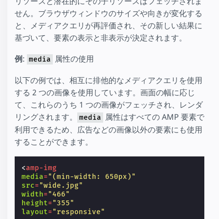
リソースと潜在的にその子リソースはフェッチされま
せん。ブラウザウィンドウのサイズや向きが変化する
と、メディアクエリが再評価され、その新しい結果に
基づいて、要素の表示と非表示が決定されます。
例
:
属性の使用
media
以下の例では、相互に排他的なメディアクエリを使用
する 2 つの画像を使用しています。画面の幅に応じ
て、これらのうち 1 つの画像がフェッチされ、レンダ
リングされます。
属性はすべての AMP 要素で
media
利用できるため、広告などの画像以外の要素にも使用
することができます。
<
amp-img
media
=
"(min-width: 650px)"
src
=
"wide.jpg"
width
=
"466"
height
=
"355"
layout
=
"responsive"