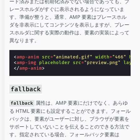
ード済みまたは初期化済みでない場合であっても、プ
レースホルダがすぐに表示されるようになっていま
す。準備が整うと、通常、AMP 要素はプレースホル
ダを非表示にしてコンテンツを表示しますが、プレー
スホルダに関する実際の動作は、要素の実装によって
異なります。
<
amp-anim
src
=
"animated.gif"
width
=
"466"
hei
<
amp-img
placeholder
src
=
"preview.png"
layou
</
amp-anim
>
fallback
属性は、AMP 要素にだけでなく、あらゆ
fallback
る HTML 要素にも設定することができます。フォール
バックは、要素がユーザーに対し、ブラウザが要素を
サポートしていないことを伝えることのできる方法で
す。指定されている場合、フォールバック要素は