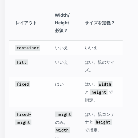
Width/
レイアウト
Height
サイズを定義？
追加
必須？
いいえ
いいえ
なし
container
いいえ
はい。親のサイ
なし
fill
ズ。
はい
はい。
なし
fixed
width
と
で
height
指定。
はい。親コンテ
なし
fixed-
height
ナと
のみ。
height
height
で指定。
width
に