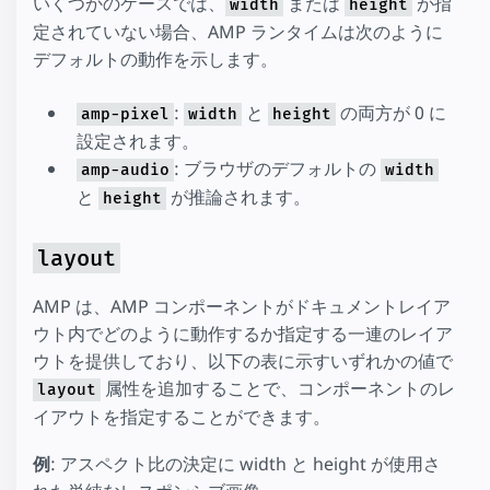
いくつかのケースでは、
または
が指
width
height
定されていない場合、AMP ランタイムは次のように
デフォルトの動作を示します。
:
と
の両方が 0 に
amp-pixel
width
height
設定されます。
: ブラウザのデフォルトの
amp-audio
width
と
が推論されます。
height
layout
AMP は、AMP コンポーネントがドキュメントレイア
ウト内でどのように動作するか指定する一連のレイア
ウトを提供しており、以下の表に示すいずれかの値で
属性を追加することで、コンポーネントのレ
layout
イアウトを指定することができます。
例
: アスペクト比の決定に width と height が使用さ