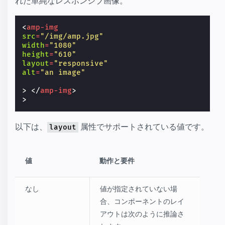
れた単純なレスポンシブ画像。
<
amp-img
src
=
"/img/amp.jpg"
width
=
"1080"
height
=
"610"
layout
=
"responsive"
alt
=
"an image"
>
</
amp-img
>
以下は、
属性でサポートされている値です。
layout
値
動作と要件
なし
値が指定されていない場
合、コンポーネントのレイ
アウトは次のように推論さ