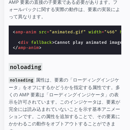
AMP 要素の直接の子要素である必要があります。フ
ォールバックに関する実際の動作は、要素の実装によ
って異なります。
<
amp-anim
src
=
"animated.gif"
width
=
"466"
hei
<
div
fallback
>
Cannot play animated images 
</
amp-anim
>
noloading
属性は、要素の「ローディングインジケ
noloading
ータ」をオフにするかどうかを指定する属性です。多
くの AMP 要素は「ローディングインジケータ」の表
示を許可されています。このインジケータは、要素が
完全には読み込まれていないことを示す基本アニメー
ションです。この属性を追加することで、その要素に
かかわるこの動作をオプトアウトすることができま