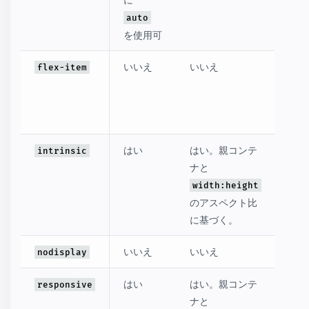
auto
を使用可
いいえ
いいえ
はい
flex-item
コン
に基
く。
はい
はい。親コンテ
はい
intrinsic
ナと
amp
width:height
siz
のアスペクト比
に基づく。
いいえ
いいえ
なし
nodisplay
はい
はい。親コンテ
はい
responsive
ナと
amp