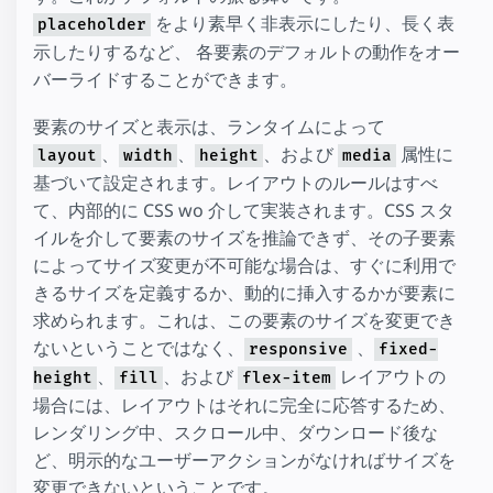
をより素早く非表示にしたり、長く表
placeholder
示したりするなど、 各要素のデフォルトの動作をオー
バーライドすることができます。
要素のサイズと表示は、ランタイムによって
、
、
、および
属性に
layout
width
height
media
基づいて設定されます。レイアウトのルールはすべ
て、内部的に CSS wo 介して実装されます。CSS スタ
イルを介して要素のサイズを推論できず、その子要素
によってサイズ変更が不可能な場合は、すぐに利用で
きるサイズを定義するか、動的に挿入するかが要素に
求められます。これは、この要素のサイズを変更でき
ないということではなく、
、
responsive
fixed-
、
、および
レイアウトの
height
fill
flex-item
場合には、レイアウトはそれに完全に応答するため、
レンダリング中、スクロール中、ダウンロード後な
ど、明示的なユーザーアクションがなければサイズを
変更できないということです。