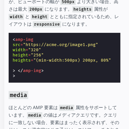
が、ビューポートの幅が
より大きい場合、高
500px
さは最大
になります。
属性が
200px
heights
と
とともに指定されているため、レ
width
height
イアウトは
になります。
responsive
<
amp-img
src
=
"https://acme.org/image1.png"
width
=
"320"
height
=
"256"
heights
=
"(min-width:500px) 200px, 80%"
>
</
amp-img
>
media
ほとんどの AMP 要素は
属性をサポートして
media
います。
の値はメディアクエリです。クエリ
media
に一致しない場合、要素はまったく表示されず、その