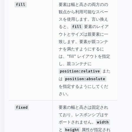
要素は幅と高さの両方のの
fill
観点から利用可能なスペー
スを使用します。言い換え
ると、
要素のレイア
fill
ウトとサイズは親要素に一
致します。要素が親コンテ
ナを満たすようにするに
は、"fill" レイアウトを指定
し、親コンテナに
また
position:relative
は
position:absolute
を指定するようにしてくだ
さい。
要素の幅と高さは固定され
fixed
ており、レスポンシブはサ
ポートされません。
width
と
属性が指定され
height