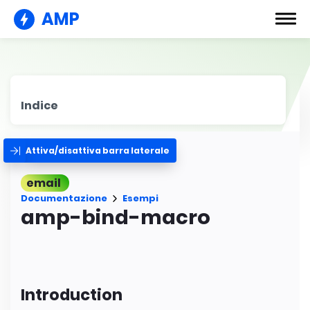
AMP
Indice
Attiva/disattiva barra laterale
email
Documentazione
Esempi
amp-bind-macro
Introduction