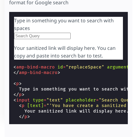
format for Google search
Type in something you want to search with
spaces
Your sanitized link will display here. You can
copy and paste into search bar to test.
<
amp-bind-macro
id
=
"replaceSpace"
arguments
=
</
amp-bind-macro
>
<
p
>
</
p
>
<
input
type
=
"text"
placeholder
=
"Search Query
<
p
[text]
=
"'You have create a sanitized li
    Your sanitized link will display here. Yo
</
p
>