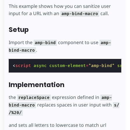
This example shows how you can sanitize user
input for a URL with an
call.
amp-bind-macro
Setup
Import the
component to use
amp-bind
amp-
.
bind-macro
<
script
async
custom-element
=
"amp-bind"
src
=
Implementation
the
expression defined in
replaceSpace
amp-
replaces spaces in user input with
bind-macro
s/
/%20/
and sets all letters to lowercase to match url