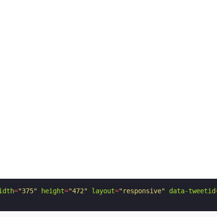
idth
=
"375"
height
=
"472"
layout
=
"responsive"
data-tweetid