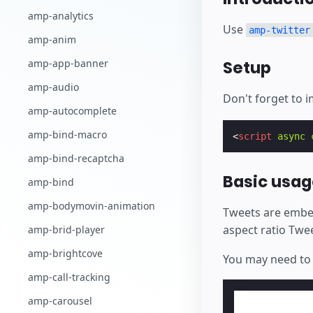
amp-analytics
Use
amp-twitter
amp-anim
amp-app-banner
Setup
amp-audio
Don't forget to 
amp-autocomplete
amp-bind-macro
<
script
async
amp-bind-recaptcha
Basic usag
amp-bind
amp-bodymovin-animation
Tweets are embedd
aspect ratio Twe
amp-brid-player
amp-brightcove
You may need to 
amp-call-tracking
amp-carousel