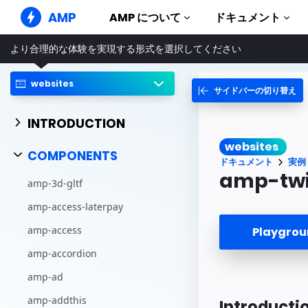
AMP
AMP について
ドキュメント
より合理的な体験を実現する形式を選択してください
AMP ウェブサイト
完璧なウェブ体験をもたらします
websites
サイドバーの切り替え
ガイドとチ
Web Stories
AMP を使
誰もが気軽に楽しめるストーリー
INTRODUCTION
コンポーネ
AMP 広告
websites
AMP ライ
超高速なウェブ広告
COMPONENTS
ドキュメント
実例
実例
AMP メール
amp-twi
amp-3d-gltf
Hands-on in
次世代型メール
amp-access-laterpay
コース
無料の AM
amp-access
Playgro
テンプレー
amp-accordion
すぐに使え
amp-ad
ツール
構築を始め
amp-addthis
Introducti