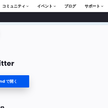
コミュニティ
イベント
ブログ
サポート
ュートリアル
い始める
ント
ブラリ一式
tter
troduction to AMP
P 学習コース
und で開く
ト
ます
ましょう
on