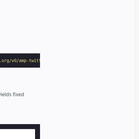
.org/v0/amp-twitter-0.1.js"
></
script
>
ields fixed