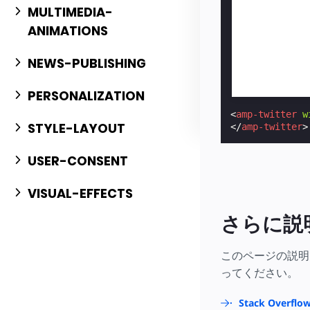
MULTIMEDIA-
ANIMATIONS
NEWS-PUBLISHING
PERSONALIZATION
<
amp-twitter
w
STYLE-LAYOUT
</
amp-twitter
>
USER-CONSENT
VISUAL-EFFECTS
さらに説
このページの説明
ってください。
Stack Over