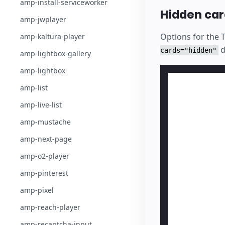
amp-install-serviceworker
Hidden car
amp-jwplayer
Options for the 
amp-kaltura-player
d
cards="hidden"
amp-lightbox-gallery
amp-lightbox
amp-list
amp-live-list
amp-mustache
amp-next-page
amp-o2-player
amp-pinterest
amp-pixel
amp-reach-player
amp-recaptcha-input