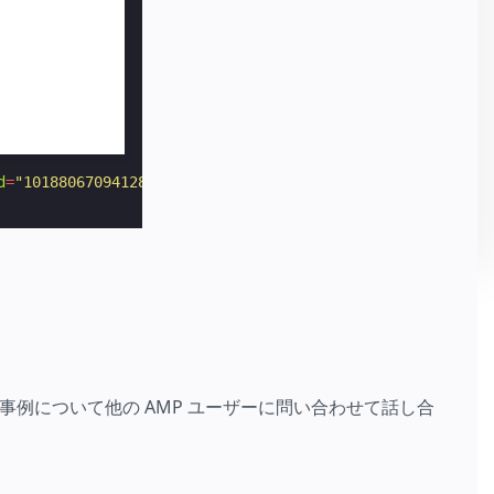
d
=
"1018806709412876288"
>
例について他の AMP ユーザーに問い合わせて話し合