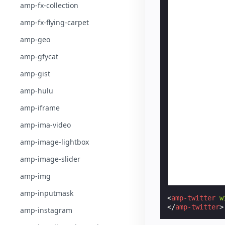
amp-fx-collection
amp-fx-flying-carpet
amp-geo
amp-gfycat
amp-gist
amp-hulu
amp-iframe
amp-ima-video
amp-image-lightbox
amp-image-slider
amp-img
amp-inputmask
<
amp-twitter
w
</
amp-twitter
>
amp-instagram