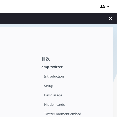
JA
目次
amp-twitter
Introduction
Setup
Basic usage
Hidden cards
Twitter moment embed