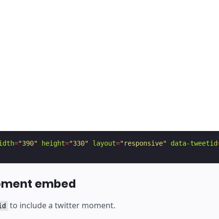
idth
=
"390"
height
=
"330"
layout
=
"responsive"
data-tweetid
oment embed
to include a twitter moment.
id