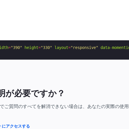
idth
=
"390"
height
=
"330"
layout
=
"responsive"
data-momenti
明が必要ですか？
でご質問のすべてを解消できない場合は、あなたの実際の使用事
flow にアクセスする