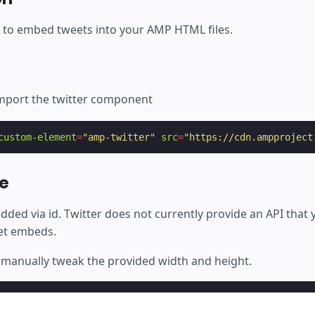
to embed tweets into your AMP HTML files.
import the twitter component
custom-element
=
"amp-twitter"
src
=
"https://cdn.ampproject
e
ed via id. Twitter does not currently provide an API that y
et embeds.
manually tweak the provided width and height.