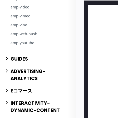
amp-video
amp-vimeo
amp-vine
amp-web-push
amp-youtube
GUIDES
ADVERTISING-
ANALYTICS
Eコマース
INTERACTIVITY-
DYNAMIC-CONTENT