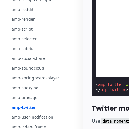
amp-reddit
amp-render
amp-script
amp-selector
amp-sidebar
amp-social-share
amp-soundcloud
amp-springboard-player
<
amp-twitter
w
amp-sticky-ad
</
amp-twitter
>
amp-timeago
Twitter m
amp-twitter
amp-user-notification
Use
data-moment
amp-video-iframe