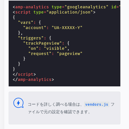
<
amp-analytics
type
=
"googleanalytics"
id
=
"an
<
script
type
=
"application/json"
>
{
"vars"
:
{
"account"
:
"UA-XXXXX-Y"
},
"triggers"
:
{
"trackPageview"
:
{
"on"
:
"visible"
,
"request"
:
"pageview"
}
}
}
</
script
>
</
amp-analytics
>
コードを詳しく調べる場合は、
フ
vendors.js
ァイルで元の設定を確認できます。