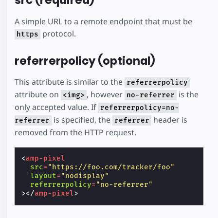
src (required)
A simple URL to a remote endpoint that must be
protocol.
https
referrerpolicy (optional)
This attribute is similar to the
referrerpolicy
attribute on
, however
is the
<img>
no-referrer
only accepted value. If
referrerpolicy=no-
is specified, the
header is
referrer
referrer
removed from the HTTP request.
<
amp-pixel
src
=
"https://foo.com/tracker/foo"
layout
=
"nodisplay"
referrerpolicy
=
"no-referrer"
></
amp-pixel
>