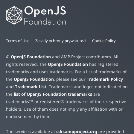
Terms of Use
Zasady ochrony prywatności
Cookie Policy
©
OpenJS Foundation
and AMP Project contributors. All
rights reserved. The
OpenJS Foundation
has registered
trademarks and uses trademarks. For a list of trademarks of
the
OpenJS Foundation
, please see our
Trademark Policy
and
Trademark List
. Trademarks and logos not indicated on
the
list of OpenJS Foundation trademarks
are
trademarks™ or registered® trademarks of their respective
holders. Use of them does not imply any affiliation with or
endorsement by them.
The services available at
cdn.ampproject.org
are provided