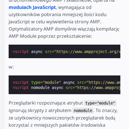
modułach JavaScript
, wymagająca od
użytkowników pobrania mniejszej ilości kodu
JavaScript w celu wyświetlenia strony AMP.
Optymalizatory AMP domyślnie włączają kompilację
AMP Module poprzez przekształcenie:
<script
async
src=
"https://www.ampproject.org/v0.j
w:
<script
type=
"module"
async
src=
"https://www.amppr
<script
nomodule
async
src=
"https://www.ampproject
Przeglądarki rozpoznające atrybut
type="module"
ignorują skrypty z atrybutem
. To znaczy,
nomodule
że użytkownicy nowoczesnych przeglądarek będą
korzystać z mniejszych pakietów środowiska