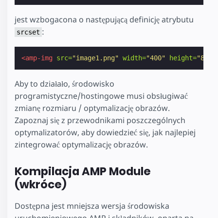
jest wzbogacona o następującą definicję atrybutu
:
srcset
<amp-img
src=
"image1.png"
width=
"400"
height=
"800"
Aby to działało, środowisko
programistyczne/hostingowe musi obsługiwać
zmianę rozmiaru / optymalizację obrazów.
Zapoznaj się z przewodnikami poszczególnych
optymalizatorów, aby dowiedzieć się, jak najlepiej
zintegrować optymalizację obrazów.
Kompilacja AMP Module
(wkróce)
Dostępna jest mniejsza wersja środowiska
uruchomieniowego AMP i składników, oparta na