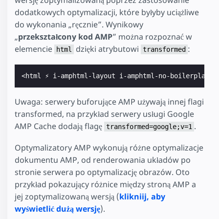
wersję zoptymalizowaną poprzez zastosowanie
dodatkowych optymalizacji, które byłyby uciążliwe
do wykonania „ręcznie”. Wynikowy
„
przekształcony kod AMP
” można rozpoznać w
elemencie
dzięki atrybutowi
:
html
transformed
<html ⚡ i-amphtml-layout i-amphtml-no-boilerplate 
Uwaga: serwery buforujące AMP używają innej flagi
transformed, na przykład serwery usługi Google
AMP Cache dodają flagę
.
transformed=google;v=1
Optymalizatory AMP wykonują różne optymalizacje
dokumentu AMP, od renderowania układów po
stronie serwera po optymalizację obrazów. Oto
przykład pokazujący różnice między stroną AMP a
jej zoptymalizowaną wersją (
klikniij, aby
wyświetlić dużą wersję
).