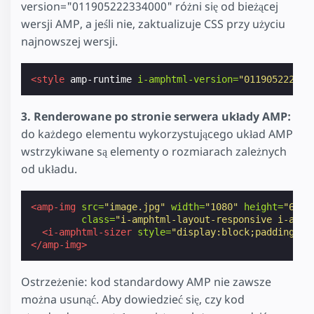
version="011905222334000" różni się od bieżącej
wersji AMP, a jeśli nie, zaktualizuje CSS przy użyciu
najnowszej wersji.
<style
amp-runtime
i-amphtml-version=
"011905222334
3. Renderowane po stronie serwera układy AMP:
do każdego elementu wykorzystującego układ AMP
wstrzykiwane są elementy o rozmiarach zależnych
od układu.
<amp-img
src=
"image.jpg"
width=
"1080"
height=
"610"
class=
"i-amphtml-layout-responsive i-amph
<i-amphtml-sizer
style=
"display:block;padding-to
</amp-img>
Ostrzeżenie: kod standardowy AMP nie zawsze
można usunąć. Aby dowiedzieć się, czy kod