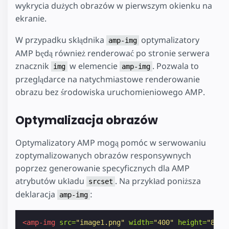
wykrycia dużych obrazów w pierwszym okienku na
ekranie.
W przypadku skłądnika
optymalizatory
amp-img
AMP będą również renderować po stronie serwera
znacznik
w elemencie
. Pozwala to
img
amp-img
przeglądarce na natychmiastowe renderowanie
obrazu bez środowiska uruchomieniowego AMP.
Optymalizacja obrazów
Optymalizatory AMP mogą pomóc w serwowaniu
zoptymalizowanych obrazów responsywnych
poprzez generowanie specyficznych dla AMP
atrybutów układu
. Na przykład poniższa
srcset
deklaracja
:
amp-img
<amp-img
src=
"image1.png"
width=
"400"
height=
"800"