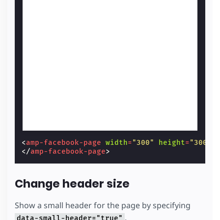
<
amp-facebook-page
width
=
"300"
height
=
"300"
</
amp-facebook-page
>
Change header size
Show a small header for the page by specifying
.
data-small-header="true"