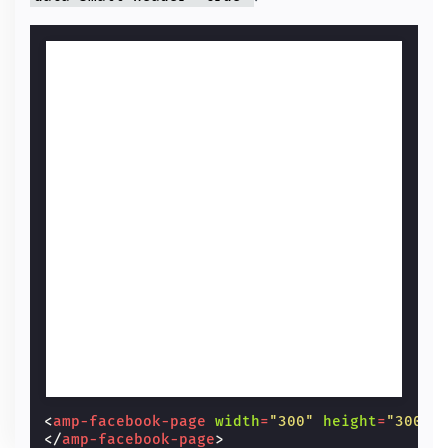
<
amp-facebook-page
width
=
"300"
height
=
"300"
</
amp-facebook-page
>