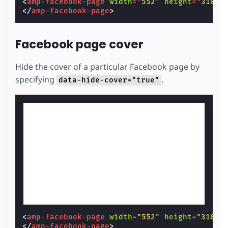
<
amp-facebook-page
width
=
"552"
height
=
"310"
</
amp-facebook-page
>
Facebook page cover
Hide the cover of a particular Facebook page by
specifying
.
data-hide-cover="true"
<
amp-facebook-page
width
=
"552"
height
=
"310"
</
amp-facebook-page
>