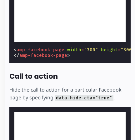
<
amp-facebook-page
width
=
"300"
height
=
"300"
</
amp-facebook-page
>
Call to action
Hide the call to action for a particular Facebook
page by specifying
.
data-hide-cta="true"