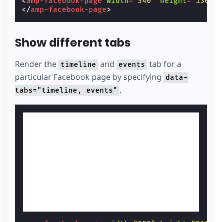
<
amp-facebook-page
width
=
"340"
height
=
"130"
</
amp-facebook-page
>
Show different tabs
Render the
and
tab for a
timeline
events
particular Facebook page by specifying
data-
.
tabs="timeline, events"