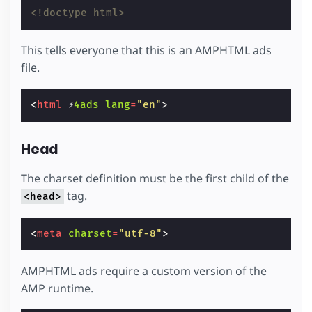
<!doctype html>
This tells everyone that this is an AMPHTML ads
file.
<
html
⚡
4ads
lang
=
"en"
>
Head
The charset definition must be the first child of the
tag.
<head>
<
meta
charset
=
"utf-8"
>
AMPHTML ads require a custom version of the
AMP runtime.