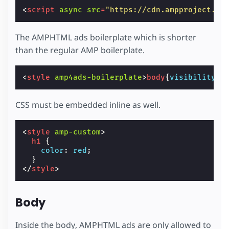
<
script
async
src
=
"https://cdn.ampproject.or
The AMPHTML ads boilerplate which is shorter
than the regular AMP boilerplate.
<
style
amp4ads-boilerplate
>
body
{
visibility
:
h
CSS must be embedded inline as well.
<
style
amp-custom
>
h1
{
color
:
red
;
}
</
style
>
Body
Inside the body, AMPHTML ads are only allowed to