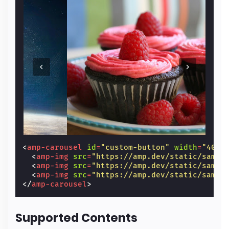
<
amp-carousel
id
=
"custom-button"
width
=
"400"
<
amp-img
src
=
"https://amp.dev/static/sampl
<
amp-img
src
=
"https://amp.dev/static/sampl
<
amp-img
src
=
"https://amp.dev/static/sampl
</
amp-carousel
>
Supported Contents