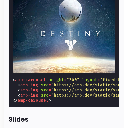
<
amp-carousel
height
=
"300"
layout
=
"fixed-hei
<
amp-img
src
=
"https://amp.dev/static/sampl
<
amp-img
src
=
"https://amp.dev/static/sampl
<
amp-img
src
=
"https://amp.dev/static/sampl
</
amp-carousel
>
Slides