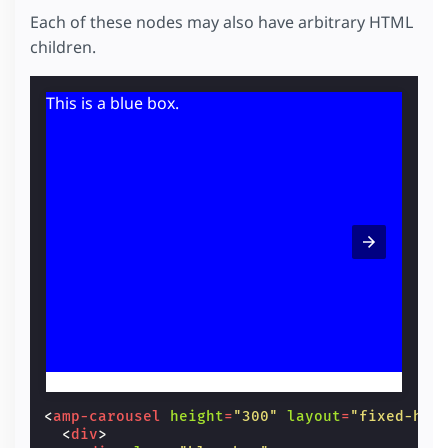
Each of these nodes may also have arbitrary HTML
children.
This is a blue box.
This i
<
amp-carousel
height
=
"300"
layout
=
"fixed-hei
<
div
>