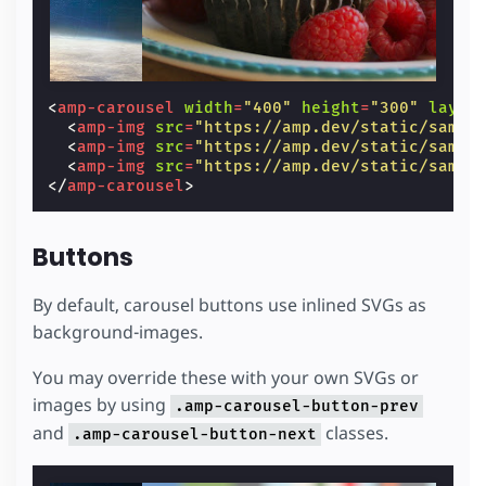
<
amp-carousel
width
=
"400"
height
=
"300"
layou
<
amp-img
src
=
"https://amp.dev/static/sampl
<
amp-img
src
=
"https://amp.dev/static/sampl
<
amp-img
src
=
"https://amp.dev/static/sampl
</
amp-carousel
>
Buttons
By default, carousel buttons use inlined SVGs as
background-images.
You may override these with your own SVGs or
images by using
.amp-carousel-button-prev
and
classes.
.amp-carousel-button-next