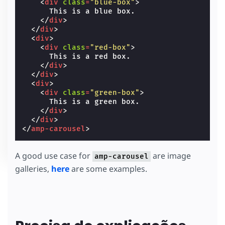
<
div
class
=
"blue-box"
>
      This is a blue box.

</
div
>
</
div
>
<
div
>
<
div
class
=
"red-box"
>
      This is a red box.

</
div
>
</
div
>
<
div
>
<
div
class
=
"green-box"
>
      This is a green box.

</
div
>
</
div
>
</
amp-carousel
>
A good use case for
are image
amp-carousel
galleries,
here
are some examples.