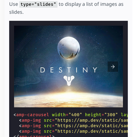
Use
to display a list of images as
type="slides"
slides.
<
amp-carousel
width
=
"400"
height
=
"300"
layou
<
amp-img
src
=
"https://amp.dev/static/sampl
<
amp-img
src
=
"https://amp.dev/static/sampl
<
amp-img
src
=
"https://amp.dev/static/sampl
</
amp-carousel
>