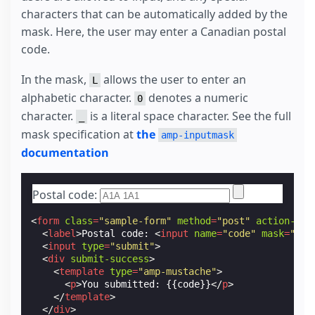
characters that can be automatically added by the
mask. Here, the user may enter a Canadian postal
code.
In the mask,
allows the user to enter an
L
alphabetic character.
denotes a numeric
0
character.
is a literal space character. See the full
_
mask specification at
the
amp-inputmask
documentation
Postal code:
<
form
class
=
"sample-form"
method
=
"post"
action-xhr
<
label
>
Postal code: 
<
input
name
=
"code"
mask
=
"L0L
<
input
type
=
"submit"
>
<
div
submit-success
>
<
template
type
=
"amp-mustache"
>
<
p
>
You submitted: {{code}}
</
p
>
</
template
>
</
div
>