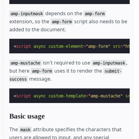
depends on the
amp-inputmask
amp-form
extension, so the
script also needs to be
amp-form
added to the document.
<
script
async
custom-element
=
"amp-form"
src
=
"https
isn't required to use
,
amp-mustache
amp-inputmask
but here
uses it to render the
amp-form
submit-
message.
success
<
script
async
custom-template
=
"amp-mustache"
src
=
"
Basic usage
The
attribute specifies the characters that
mask
users are allowed to input, and any special