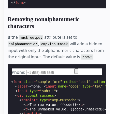
</
form
>
Removing nonalphanumeric
characters
If the
attribute is set to
mask-output
,
will add a hidden
"alphanumeric"
amp-inputmask
input with only the alphanumeric characters from
the original input. The default value is
"raw"
Phone:
<
form
class
=
"sample-form"
method
=
"post"
action-xhr
<
label
>
Phone: 
<
input
name
=
"code"
type
=
"tel"
mask
<
input
type
=
"submit"
>
<
div
submit-success
>
<
template
type
=
"amp-mustache"
>
<
p
>
The raw value: {{code}}
</
p
>
<
p
>
The unmasked value: {{code-unmasked}}
</
p
>
</
template
>