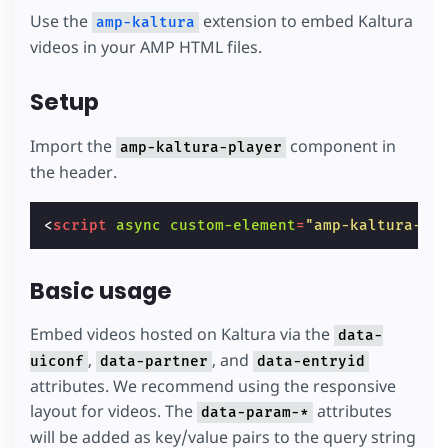
Use the
extension to embed Kaltura
amp-kaltura
videos in your AMP HTML files.
Setup
Import the
component in
amp-kaltura-player
the header.
<
script
async
custom-element
=
"amp-kaltura-pl
Basic usage
Embed videos hosted on Kaltura via the
data-
,
, and
uiconf
data-partner
data-entryid
attributes. We recommend using the responsive
layout for videos. The
attributes
data-param-*
will be added as key/value pairs to the query string