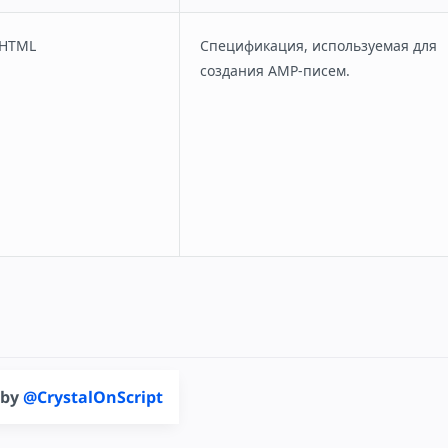
PHTML
Спецификация, используемая для
создания AMP-писем.
 by
@CrystalOnScript