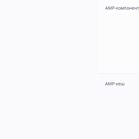
AMP-компонен
AMP-кеш