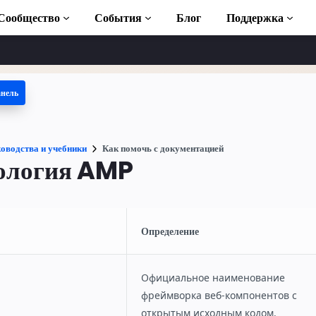
Сообщество
События
Блог
Поддержка
анель
 учебники
ть AMP
оводства и учебники
Как помочь с документацией
отека AMP
ология AMP
duction to AMP
латные курсы по
Определение
Официальное наименование
ользованию
фреймворка веб-компонентов с
открытым исходным кодом.