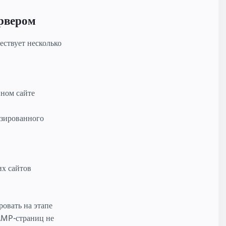
ервером
ствует несколько
ном сайте
изированного
их сайтов
овать на этапе
AMP-страниц не