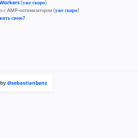
 Workers
(
уже скоро
)
з с AMP-оптимизатором (
уже скоро
)
авить свою?
 by
@sebastianbenz