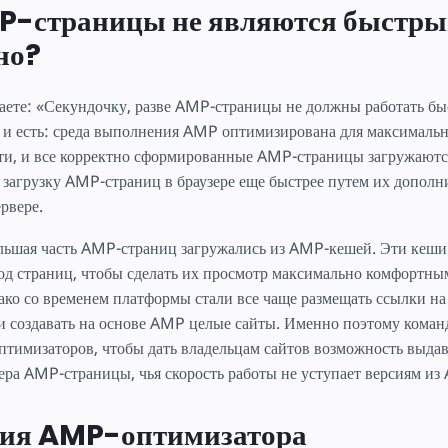
тку
P-страницы не являются быстр
но?
аете: «Секундочку, разве AMP-страницы не должны работать бы
 и есть: среда выполнения AMP оптимизирована для максималь
ти, и все корректно сформированные AMP-страницы загружаютс
 загрузку AMP-страниц в браузере еще быстрее путем их дополн
рвере.
льшая часть AMP-страниц загружались из AMP-кешей. Эти кеши
од страниц, чтобы сделать их просмотр максимально комфортны
ако со временем платформы стали все чаще размещать ссылки н
ли создавать на основе AMP целые сайты. Именно поэтому кома
тимизаторов, чтобы дать владельцам сайтов возможность выдав
ера AMP-страницы, чья скорость работы не уступает версиям из
ия AMP-оптимизатора