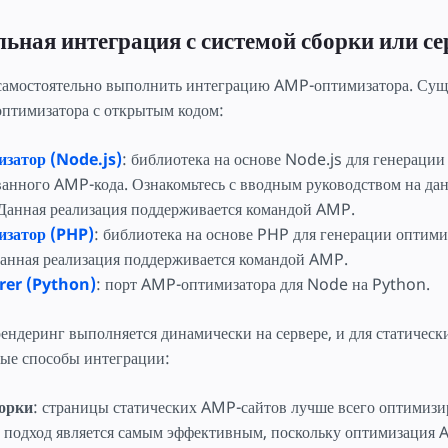
ьная интеграция с системой сборки или с
самостоятельно выполнить интеграцию AMP-оптимизатора. Суще
птимизатора с открытым кодом:
затор (Node.js)
: библиотека на основе Node.js для генерации
анного AMP-кода. Ознакомьтесь с вводным руководством на дан
Данная реализация поддерживается командой AMP.
затор (PHP)
: библиотека на основе PHP для генерации оптим
анная реализация поддерживается командой AMP.
er (Python)
: порт AMP-оптимизатора для Node на Python.
рендеринг выполняется динамически на сервере, и для статическ
ные способы интеграции:
борки
: страницы статических AMP-сайтов лучше всего оптимизир
т подход является самым эффективным, поскольку оптимизация 