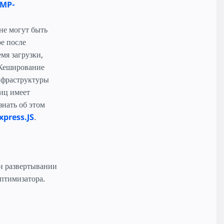
AMP-
не могут быть
е после
мя загрузки,
 Кеширование
нфраструктуры
иц имеет
знать об этом
xpress.JS
.
и развертывании
птимизатора.