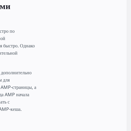
ыми
стро по
ной
я быстро. Однако
ительной
 дополнительно
м для
а AMP-страницы, а
нда AMP начала
ать с
 AMP-кеша.