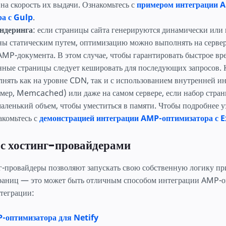
 на скорость их выдачи. Ознакомьтесь с
примером интеграции 
а с Gulp
.
ндеринга
: если страницы сайта генерируются динамически или 
ны статическим путем, оптимизацию можно выполнять на сервер
MP-документа. В этом случае, чтобы гарантировать быстрое вре
нные страницы следует кешировать для последующих запросов.
нять как на уровне CDN, так и с использованием внутренней и
имер, Memcached) или даже на самом сервере, если набор стран
аленький объем, чтобы уместиться в памяти. Чтобы подробнее у
акомьтесь с
демонстрацией интеграции AMP-оптимизатора с E
 с хостинг-провайдерами
г-провайдеры позволяют запускать свою собственную логику пр
траниц — это может быть отличным способом интеграции AMP-о
теграции:
-оптимизатора для Netify