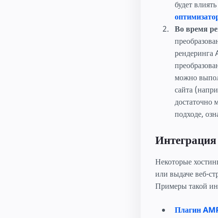
будет влиять
оптимизатор
Во время ре
преобразова
рендеринга A
преобразова
можно выпол
сайта (напр
достаточно м
подходе, озн
Интеграция
Некоторые хостин
или выдаче веб-с
Примеры такой ин
Плагин AMP