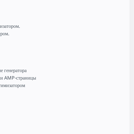
изатором.
ером.
е генератора
аши AMP-страницы
тимизатором