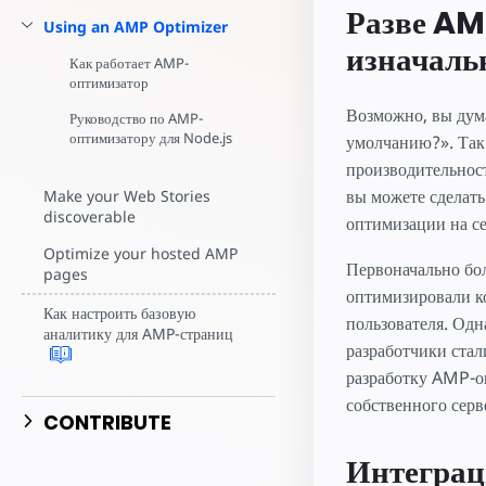
Начните разрабо
Разве AM
Using an AMP Optimizer
изначаль
Как работает AMP-
оптимизатор
Возможно, вы дум
Руководство по AMP-
оптимизатору для Node.js
умолчанию?». Так
производительнос
вы можете сделать
Make your Web Stories
discoverable
оптимизации на се
Optimize your hosted AMP
Первоначально бо
pages
оптимизировали к
Как настроить базовую
пользователя. Одн
аналитику для AMP-страниц
разработчики ста
разработку AMP-оп
собственного серв
CONTRIBUTE
Интеграц