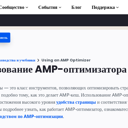
Сообщество
События
Блог
Поддержка
анель
 учебники
ь AMP
оводства и учебники
Using an AMP Optimizer
ека AMP
зование AMP-оптимизатора
duction to AMP
 — это класс инструментов, позволяющих оптимизировать стр
тные курсы по
е подобно тому, как это делает AMP-кеш. Использование AMP-о
достижения высокого уровня
удобства страницы
и соответствия
ы подробнее узнать, как работает AMP-оптимизатор, ознакомьте
ьзованию
одством по AMP-оптимизации
.