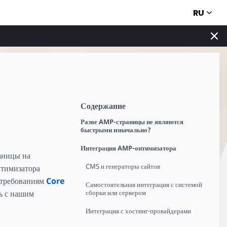
RU
Содержание
Разве AMP-страницы не являются
быстрыми изначально?
Интеграция AMP-оптимизатора
аницы на
CMS и генераторы сайтов
птимизатора
 требованиям
Core
Самостоятельная интеграция с системой
сь с нашим
сборки или сервером
Интеграция с хостинг-провайдерами