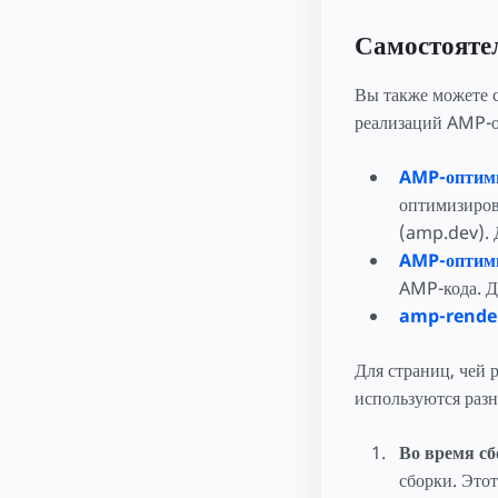
Самостоятел
Вы также можете 
реализаций AMP-о
AMP-оптими
оптимизиров
(amp.dev). 
AMP-оптими
AMP-кода. Д
amp-render
Для страниц, чей 
используются раз
Во время с
сборки. Это