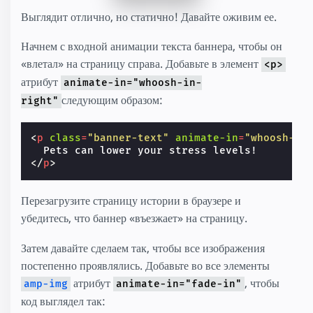
Выглядит отлично, но статично! Давайте оживим ее.
Начнем с входной анимации текста баннера, чтобы он
«влетал» на страницу справа. Добавьте в элемент
<p>
атрибут
animate-in="whoosh-in-
следующим образом:
right"
<
p
class
=
"banner-text"
animate-in
=
"whoosh-in
</
p
>
Перезагрузите страницу истории в браузере и
убедитесь, что баннер «въезжает» на страницу.
Затем давайте сделаем так, чтобы все изображения
постепенно проявлялись. Добавьте во все элементы
атрибут
, чтобы
amp-img
animate-in="fade-in"
код выглядел так: