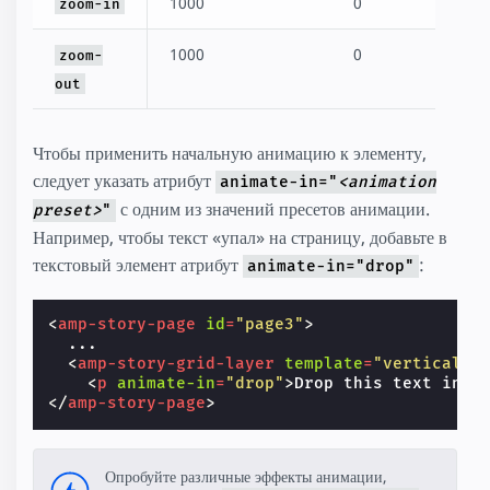
1000
0
zoom-in
1000
0
zoom-
out
Чтобы применить начальную анимацию к элементу,
следует указать атрибут
animate-in="
<animation
с одним из значений пресетов анимации.
preset>
"
Например, чтобы текст «упал» на страницу, добавьте в
текстовый элемент атрибут
:
animate-in="drop"
<
amp-story-page
id
=
"page3"
>
  ...

<
amp-story-grid-layer
template
=
"vertical"
>
<
p
animate-in
=
"drop"
>
Drop this text into
</
amp-story-page
>
Опробуйте различные эффекты анимации,