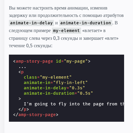
Вы можете настроить время анимации, изменив
задержку или продолжительность с помощью атрибутов
и
. В
animate-in-delay
animate-in-duration
следующем примере
«влетает» в
my-element
страницу слева через 0,3 секунды и завершает «влет»
течение 0,5 секунды:
<
amp-story-page
id
=
"my-page"
>
  ...

<
p
class
=
"my-element"
animate-in
=
"fly-in-left"
animate-in-delay
=
"0.3s"
animate-in-duration
=
"0.5s"
>
    I'm going to fly into the page from the l
</
p
>
</
amp-story-page
>