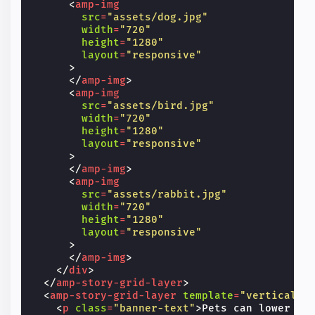
<
amp-img
src
=
"assets/dog.jpg"
width
=
"720"
height
=
"1280"
layout
=
"responsive"
>
</
amp-img
>
<
amp-img
src
=
"assets/bird.jpg"
width
=
"720"
height
=
"1280"
layout
=
"responsive"
>
</
amp-img
>
<
amp-img
src
=
"assets/rabbit.jpg"
width
=
"720"
height
=
"1280"
layout
=
"responsive"
>
</
amp-img
>
</
div
>
</
amp-story-grid-layer
>
<
amp-story-grid-layer
template
=
"vertical"
<
p
class
=
"banner-text"
>
Pets can lower yo