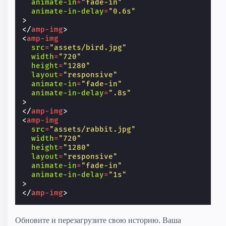
animate-in
=
"fade-in"
animate-in-delay
=
"0.6s"
>
</
amp-img
>
<
amp-img
src
=
"assets/bird.jpg"
width
=
"720"
height
=
"1280"
layout
=
"responsive"
animate-in
=
"fade-in"
animate-in-delay
=
".8s"
>
</
amp-img
>
<
amp-img
src
=
"assets/rabbit.jpg"
width
=
"720"
height
=
"1280"
layout
=
"responsive"
animate-in
=
"fade-in"
animate-in-delay
=
"1s"
>
</
amp-img
>
Обновите и перезагрузите свою историю. Ваша