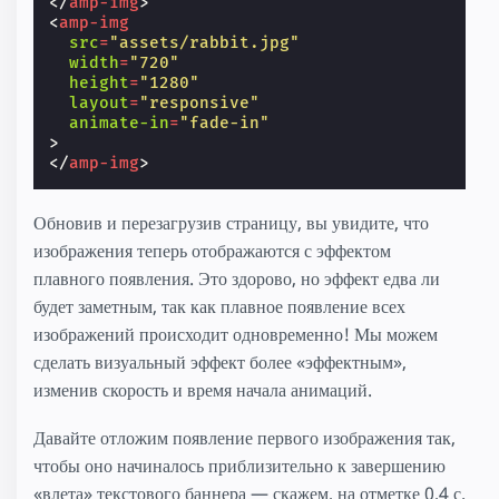
</
amp-img
>
<
amp-img
src
=
"assets/rabbit.jpg"
width
=
"720"
height
=
"1280"
layout
=
"responsive"
animate-in
=
"fade-in"
>
</
amp-img
>
Обновив и перезагрузив страницу, вы увидите, что
изображения теперь отображаются с эффектом
плавного появления. Это здорово, но эффект едва ли
будет заметным, так как плавное появление всех
изображений происходит одновременно! Мы можем
сделать визуальный эффект более «эффектным»,
изменив скорость и время начала анимаций.
Давайте отложим появление первого изображения так,
чтобы оно начиналось приблизительно к завершению
«влета» текстового баннера — скажем, на отметке 0,4 с.