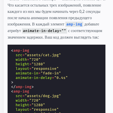
Что касается остальных трех изображений, появление
каждого из них мы будем начинать через 0,2 секунды
после начала анимации появления предыдущего
изображения. В каждый элемент
добавьте
amp-img
атрибут
с соответствующим
animate-in-delay=""
значением задержки. Ваш код должен выглядеть так:
<
amp-img
src
=
"assets/cat.jpg"
width
=
"720"
height
=
"1280"
layout
=
"responsive"
animate-in
=
"fade-in"
animate-in-delay
=
"0.4s"
>
</
amp-img
>
<
amp-img
src
=
"assets/dog.jpg"
width
=
"720"
height
=
"1280"
layout
=
"responsive"