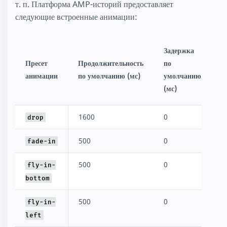
т. п. Платформа AMP-историй предоставляет
следующие встроенные анимации:
Задержка
Пресет
Продолжительность
по
анимации
по умолчанию (мс)
умолчанию
(мс)
1600
0
drop
500
0
fade-in
500
0
fly-in-
bottom
500
0
fly-in-
left