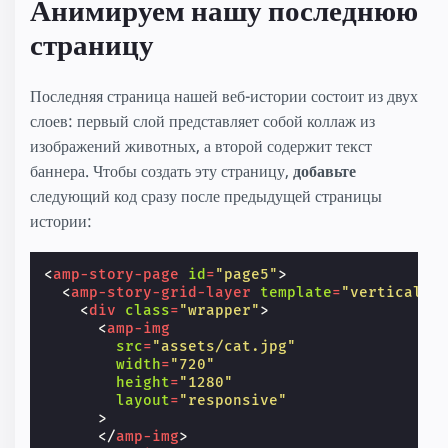
Анимируем нашу последнюю
страницу
Последняя страница нашей веб-истории состоит из двух
слоев: первый слой представляет собой коллаж из
изображений животных, а второй содержит текст
баннера. Чтобы создать эту страницу,
добавьте
следующий код сразу после предыдущей страницы
истории:
<
amp-story-page
id
=
"page5"
>
<
amp-story-grid-layer
template
=
"vertical"
<
div
class
=
"wrapper"
>
<
amp-img
src
=
"assets/cat.jpg"
width
=
"720"
height
=
"1280"
layout
=
"responsive"
>
</
amp-img
>