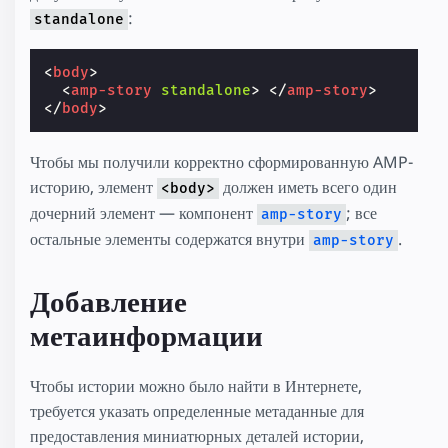
:
standalone
<
body
>
<
amp-story
standalone
>
</
amp-story
>
</
body
>
Чтобы мы получили корректно сформированную AMP-
историю, элемент
должен иметь всего один
<body>
дочерний элемент — компонент
; все
amp-story
остальные элементы содержатся внутри
.
amp-story
Добавление
метаинформации
Чтобы истории можно было найти в Интернете,
требуется указать определенные метаданные для
предоставления миниатюрных деталей истории,