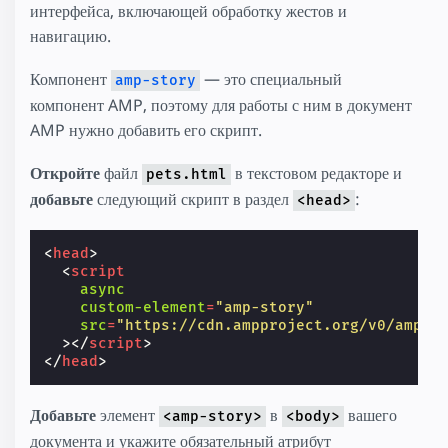
интерфейса, включающей обработку жестов и
навигацию.
Компонент
— это специальный
amp-story
компонент AMP, поэтому для работы с ним в документ
AMP нужно добавить его скрипт.
Откройте
файл
в текстовом редакторе и
pets.html
добавьте
следующий скрипт в раздел
:
<head>
<
head
>
<
script
async
custom-element
=
"amp-story"
src
=
"https://cdn.ampproject.org/v0/amp-s
></
script
>
</
head
>
Добавьте
элемент
в
вашего
<amp-story>
<body>
документа и укажите обязательный атрибут