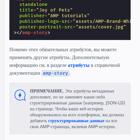
standalone
title
=
"Joy of Pets"
publisher
=
"AMP tutorials"
publisher-logo-src
=
"assets/AMP-Brand-White
poster-portrait-src
=
"assets/cover.jpg"
></
amp-story
>
Помимо этих обязательных атрибутов, вы можете
применять другие атрибуты. Дополнительную
информацию см. в разделе
атрибуты
в справочной
документации
.
amp-story
ПРИМЕЧАНИЕ.
Эти атрибуты метаданных
дополняют, но не заменяют какие-либо
структурированные данные (например, JSON-LD)
на странице. Чтобы ваши веб-истории
обнаруживались на всех платформах, вы должны
добавить
структурированные данные
на все
свои AMP-страницы, включая AMP-истории.