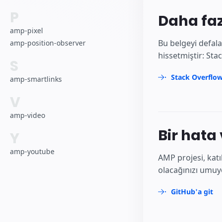
P
Daha faz
amp-pixel
Bu belgeyi defala
amp-position-observer
hissetmiştir: Sta
S
Stack Overflow
amp-smartlinks
V
amp-video
Bir hata
Y
amp-youtube
AMP projesi, katı
olacağınızı umuyo
GitHub'a git