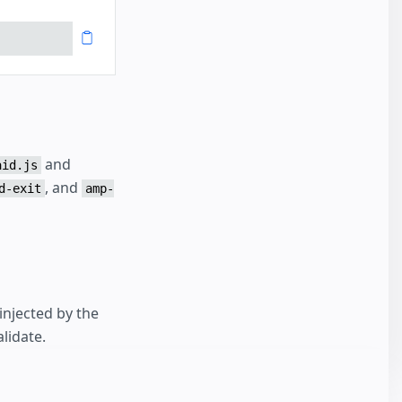
and
aid.js
, and
d-exit
amp-
 injected by the
alidate.