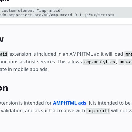
 custom-element="amp-mraid" 
cdn.ampproject.org/v0/amp-mraid-0.1.js"></script>
w
extension is included in an AMPHTML ad it will load
aid
mr
unctions as host services. This allows
,
amp-analytics
amp-a
ate in mobile app ads.
on
tension is intended for
AMPHTML ads
. It is intended to be
validation, and as such a creative with
will not v
amp-mraid