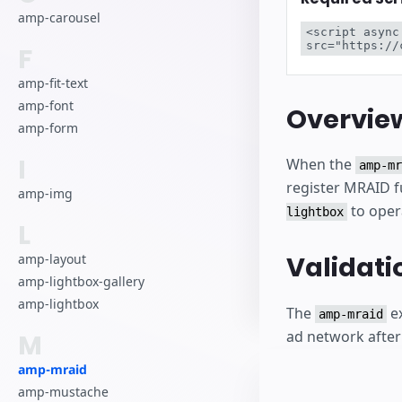
amp-carousel
<script async
src="https://
F
amp-fit-text
amp-font
Overvie
amp-form
I
When the
amp-mr
register MRAID f
amp-img
to oper
lightbox
L
Validati
amp-layout
amp-lightbox-gallery
amp-lightbox
The
ex
amp-mraid
ad network after 
M
amp-mraid
amp-mustache