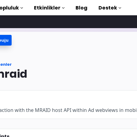
opluluk
Etkinlikler
Blog
Destek
buğu
e Öğreticiler
aya başlayın
şenler
ütüphanesi
raid
duction to AMP
rla AMP öğrenin
action with the MRAID host API within Ad webviews in mobi
şlayın
ipts