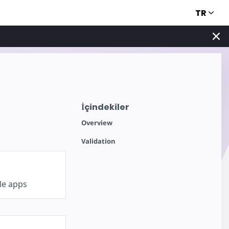
TR
İçindekiler
Overview
Validation
le apps