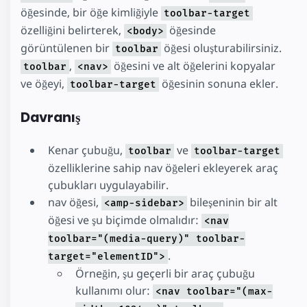
öğesinde, bir öğe kimliğiyle
toolbar-target
özelliğini belirterek,
öğesinde
<body>
görüntülenen bir
öğesi oluşturabilirsiniz.
toolbar
,
öğesini ve alt öğelerini kopyalar
toolbar
<nav>
ve öğeyi,
öğesinin sonuna ekler.
toolbar-target
Davranış
Kenar çubuğu,
ve
toolbar
toolbar-target
özelliklerine sahip nav öğeleri ekleyerek araç
çubukları uygulayabilir.
nav öğesi,
bileşeninin bir alt
<amp-sidebar>
öğesi ve şu biçimde olmalıdır:
<nav
toolbar="(media-query)" toolbar-
.
target="elementID">
Örneğin, şu geçerli bir araç çubuğu
kullanımı olur:
<nav toolbar="(max-