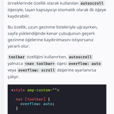
örneklerinde özellik olarak kullanılan
autoscroll
öğesiyle, taşan kapsayıcıyı otomatik olarak ilk öğeye
kaydırabilir.
Bu özellik, uzun gezinme listeleriyle uğraşırken,
sayfa yüklendiğinde kenar çubuğunun geçerli
gezinme öğelerine kaydırılmasını istiyorsanız
yararlı olur.
özelliğini kullanırken,
toolbar
autoscroll
yalnızca
öğesi
<nav toolbar>
overflow: auto
veya
değerine ayarlanırsa
overflow: scroll
çalışır.
<
style
amp-custom
=
""
>
nav
[
toolbar
]
{
overflow
:
auto
;
}