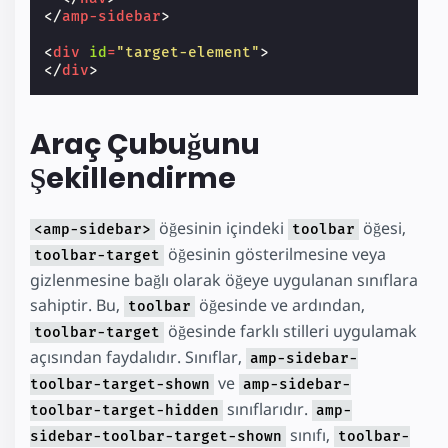
</
amp-sidebar
>
<
div
id
=
"target-element"
>
</
div
>
Araç Çubuğunu
Şekillendirme
öğesinin içindeki
öğesi,
<amp-sidebar>
toolbar
öğesinin gösterilmesine veya
toolbar-target
gizlenmesine bağlı olarak öğeye uygulanan sınıflara
sahiptir. Bu,
öğesinde ve ardından,
toolbar
öğesinde farklı stilleri uygulamak
toolbar-target
açısından faydalıdır. Sınıflar,
amp-sidebar-
ve
toolbar-target-shown
amp-sidebar-
sınıflarıdır.
toolbar-target-hidden
amp-
sınıfı,
sidebar-toolbar-target-shown
toolbar-