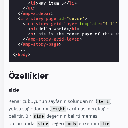
<
li
>
Nav item 3
</
li
>
</
ul
>
</
amp-sidebar
>
<
amp-story-page
id
=
"cover"
>
<
amp-story-grid-layer
template
=
"fill"
>
<
h1
>
Hello World
</
h1
>
<
p
>
This is the cover page of this stor
</
amp-story-grid-layer
>
</
amp-story-page
>
</
body
>
Özellikler
side
Kenar çubuğunun sayfanın solundan mı (
)
left
yoksa sağından mı (
) açılması gerektiğini
right
belirtir. Bir
değerinin belirtilmemesi
side
durumunda,
değeri
etiketinin
side
body
dir