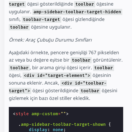
öğesi gösterildiğinde
öğesine
target
toolbar
uygulanır.
amp-sidebar-toolbar-target-hidden
sınıfı,
öğesi gizlendiğinde
toolbar-target
öğesine uygulanır.
toolbar
Örnek: Araç Çubuğu Durumu Sınıfları
Aşağıdaki örnekte, pencere genişliği 767 pikselden
az veya bu değere eşitse bir
görüntülenir.
toolbar
, bir arama girişi öğesi içerir.
toolbar
toolbar
öğesi,
öğesinin
<div id="target-element">
sonuna eklenir. Ancak,
<div id="toolbar-
öğesi gösterildiğinde
öğesini
target">
toolbar
gizlemek için bazı özel stiller ekledik.
<
style
amp-custom
=
""
>
.
amp-sidebar-toolbar-target-shown
{
display
:
none
;