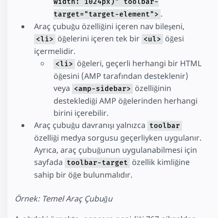
width: 1024px)" toolbar-
.
target="target-element">
Araç çubuğu özelliğini içeren nav bileşeni,
öğelerini içeren tek bir
öğesi
<li>
<ul>
içermelidir.
öğeleri, geçerli herhangi bir HTML
<li>
öğesini (AMP tarafından desteklenir)
veya
özelliğinin
<amp-sidebar>
desteklediği AMP öğelerinden herhangi
birini içerebilir.
Araç çubuğu davranışı yalnızca
toolbar
özelliği medya sorgusu geçerliyken uygulanır.
Ayrıca, araç çubuğunun uygulanabilmesi için
sayfada
özellik kimliğine
toolbar-target
sahip bir öğe bulunmalıdır.
Örnek: Temel Araç Çubuğu