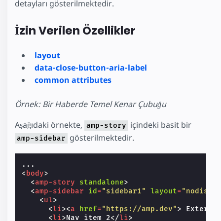
detayları gösterilmektedir.
İzin Verilen Özellikler
layout
data-close-button-aria-label
common attributes
Örnek: Bir Haberde Temel Kenar Çubuğu
Aşağıdaki örnekte,
içindeki basit bir
amp-story
gösterilmektedir.
amp-sidebar
<
body
>
<
amp-story
standalone
>
<
amp-sidebar
id
=
"sidebar1"
layout
=
"nodispl
<
ul
>
<
li
><
a
href
=
"https://amp.dev"
>
 Externa
<
li
>
Nav item 2
</
li
>