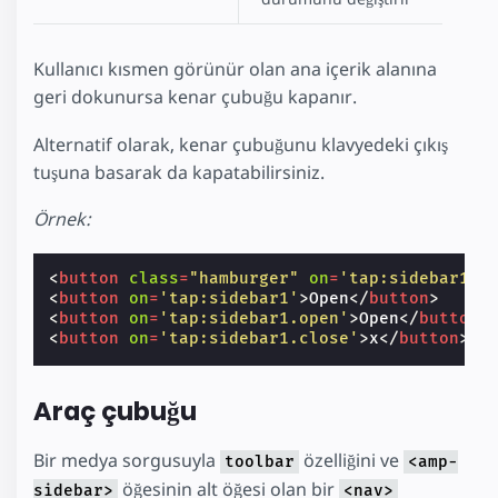
Kullanıcı kısmen görünür olan ana içerik alanına
geri dokunursa kenar çubuğu kapanır.
Alternatif olarak, kenar çubuğunu klavyedeki çıkış
tuşuna basarak da kapatabilirsiniz.
Örnek:
<
button
class
=
"hamburger"
on
=
'tap:sidebar1.t
<
button
on
=
'tap:sidebar1'
>
Open
</
button
>
<
button
on
=
'tap:sidebar1.open'
>
Open
</
button
>
<
button
on
=
'tap:sidebar1.close'
>
x
</
button
>
Araç çubuğu
Bir medya sorgusuyla
özelliğini ve
toolbar
<amp-
öğesinin alt öğesi olan bir
sidebar>
<nav>