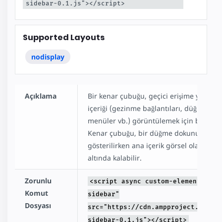
sidebar-0.1.js"></script>
Supported Layouts
nodisplay
Açıklama
Bir kenar çubuğu, geçici erişime yönelik
içeriği (gezinme bağlantıları, düğmeler,
menüler vb.) görüntülemek için bir yol s
Kenar çubuğu, bir düğme dokunuşuyla
gösterilirken ana içerik görsel olarak b
altında kalabilir.
Zorunlu
<script async custom-element="amp
Komut
sidebar"
Dosyası
src="https://cdn.ampproject.org/v
sidebar-0.1.js"></script>