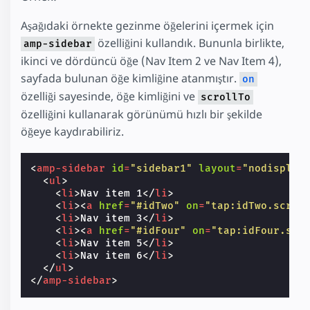
Aşağıdaki örnekte gezinme öğelerini içermek için
özelliğini kullandık. Bununla birlikte,
amp-sidebar
ikinci ve dördüncü öğe (Nav Item 2 ve Nav Item 4),
sayfada bulunan öğe kimliğine atanmıştır.
on
özelliği sayesinde, öğe kimliğini ve
scrollTo
özelliğini kullanarak görünümü hızlı bir şekilde
öğeye kaydırabiliriz.
<
amp-sidebar
id
=
"sidebar1"
layout
=
"nodisplay
<
ul
>
<
li
>
Nav item 1
</
li
>
<
li
><
a
href
=
"#idTwo"
on
=
"tap:idTwo.scrol
<
li
>
Nav item 3
</
li
>
<
li
><
a
href
=
"#idFour"
on
=
"tap:idFour.scr
<
li
>
Nav item 5
</
li
>
<
li
>
Nav item 6
</
li
>
</
ul
>
</
amp-sidebar
>