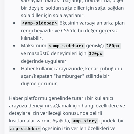
varsayılan olarak "başlangıç noktası"na; diğer
bir deyişle, soldan sağa diller için sağa, sağdan
sola diller için sola ayarlanır.
öğesinin varsayılan arka plan
<amp-sidebar>
rengi beyazdır ve CSS'de bu değer geçersiz
kılınabilir.
Maksimum
genişliği
<amp-sidebar>
280px
ve masaüstü deneyimleri için
320px
değerinde uygulanır.
Haber kullanıcı arayüzünde, kenar çubuğunu
açan/kapatan "hamburger" stilinde bir
düğme görünür.
Haber platformu genelinde tutarlı bir kullanıcı
arayüzü deneyimi sağlamak için hangi özelliklere ve
detaylara izin verileceği konusunda belirli
kısıtlamalar vardır. Aşağıda,
içindeki bir
amp-story
öğesinin izin verilen özellikleri ve
amp-sidebar