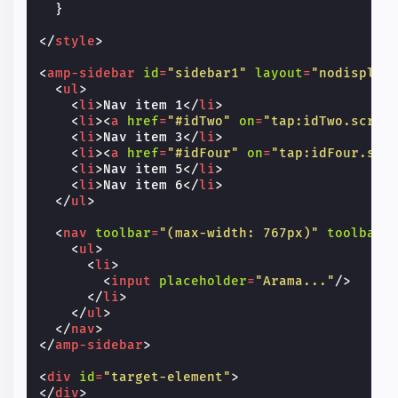
}
</
style
>
<
amp-sidebar
id
=
"sidebar1"
layout
=
"nodisplay
<
ul
>
<
li
>
Nav item 1
</
li
>
<
li
><
a
href
=
"#idTwo"
on
=
"tap:idTwo.scrol
<
li
>
Nav item 3
</
li
>
<
li
><
a
href
=
"#idFour"
on
=
"tap:idFour.scr
<
li
>
Nav item 5
</
li
>
<
li
>
Nav item 6
</
li
>
</
ul
>
<
nav
toolbar
=
"(max-width: 767px)"
toolbar-
<
ul
>
<
li
>
<
input
placeholder
=
"Arama..."
/>
</
li
>
</
ul
>
</
nav
>
</
amp-sidebar
>
<
div
id
=
"target-element"
>
</
div
>