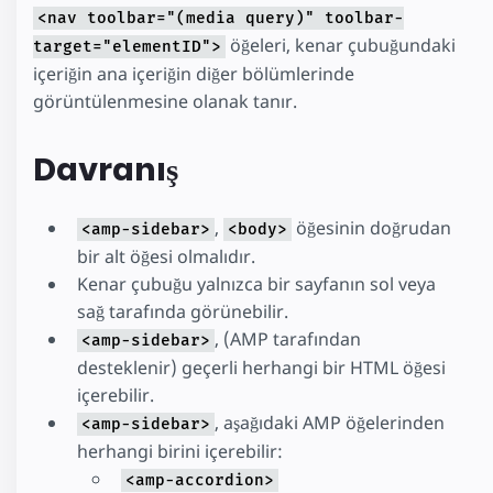
<nav toolbar="(media query)" toolbar-
öğeleri, kenar çubuğundaki
target="elementID">
içeriğin ana içeriğin diğer bölümlerinde
görüntülenmesine olanak tanır.
Davranış
,
öğesinin doğrudan
<amp-sidebar>
<body>
bir alt öğesi olmalıdır.
Kenar çubuğu yalnızca bir sayfanın sol veya
sağ tarafında görünebilir.
, (AMP tarafından
<amp-sidebar>
desteklenir) geçerli herhangi bir HTML öğesi
içerebilir.
, aşağıdaki AMP öğelerinden
<amp-sidebar>
herhangi birini içerebilir:
<amp-accordion>