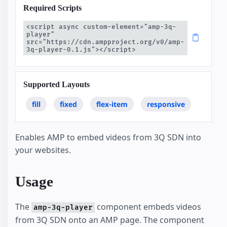
Required Scripts
<script async custom-element="amp-3q-
player" 
src="https://cdn.ampproject.org/v0/amp-
3q-player-0.1.js"></script>
Supported Layouts
fill
fixed
flex-item
responsive
Enables AMP to embed videos from 3Q SDN into
your websites.
Usage
The
component embeds videos
amp-3q-player
from 3Q SDN onto an AMP page. The component