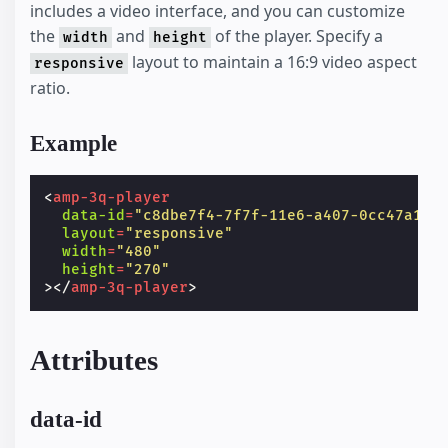
includes a video interface, and you can customize
the
and
of the player. Specify a
width
height
layout to maintain a 16:9 video aspect
responsive
ratio.
Example
<
amp-3q-player
data-id
=
"c8dbe7f4-7f7f-11e6-a407-0cc47a188
layout
=
"responsive"
width
=
"480"
height
=
"270"
></
amp-3q-player
>
Attributes
data-id