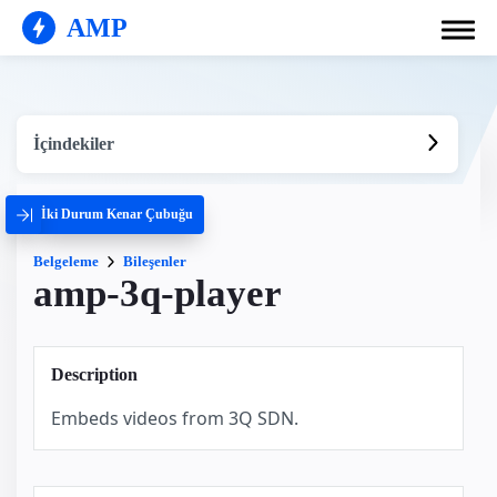
AMP
İçindekiler
İki Durum Kenar Çubuğu
Belgeleme
Bileşenler
amp-3q-player
Description
Embeds videos from 3Q SDN.