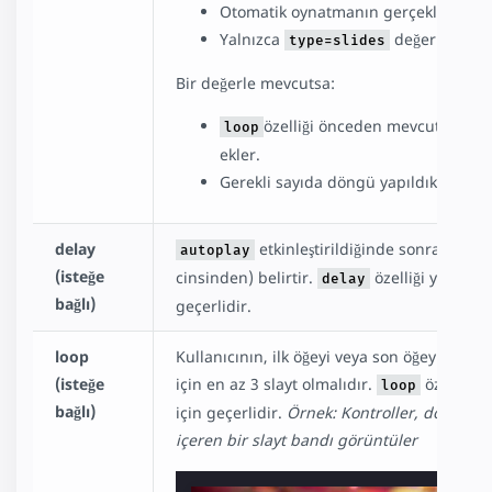
Otomatik oynatmanın gerçekleşmesi iç
Yalnızca
değerine sahi
type=slides
Bir değerle mevcutsa:
özelliği önceden mevcut değil
loop
ekler.
Gerekli sayıda döngü yapıldıktan so
delay
etkinleştirildiğinde sonraki slay
autoplay
(isteğe
cinsinden) belirtir.
özelliği yalnızc
delay
bağlı)
geçerlidir.
loop
Kullanıcının, ilk öğeyi veya son öğeyi geç
(isteğe
için en az 3 slayt olmalıdır.
özelliği 
loop
bağlı)
için geçerlidir.
Örnek: Kontroller, döngü o
içeren bir slayt bandı görüntüler