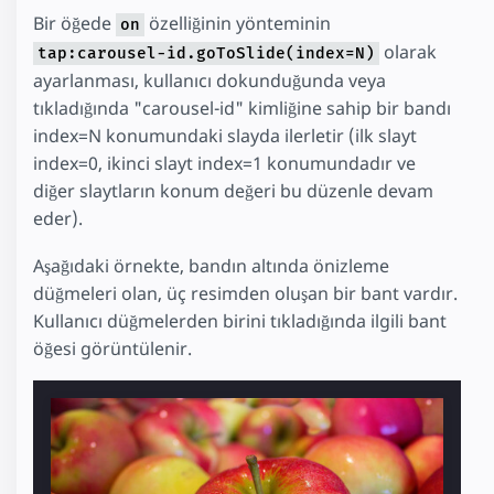
Bir öğede
özelliğinin yönteminin
on
olarak
tap:carousel-id.goToSlide(index=N)
ayarlanması, kullanıcı dokunduğunda veya
tıkladığında "carousel-id" kimliğine sahip bir bandı
index=N konumundaki slayda ilerletir (ilk slayt
index=0, ikinci slayt index=1 konumundadır ve
diğer slaytların konum değeri bu düzenle devam
eder).
Aşağıdaki örnekte, bandın altında önizleme
düğmeleri olan, üç resimden oluşan bir bant vardır.
Kullanıcı düğmelerden birini tıkladığında ilgili bant
öğesi görüntülenir.