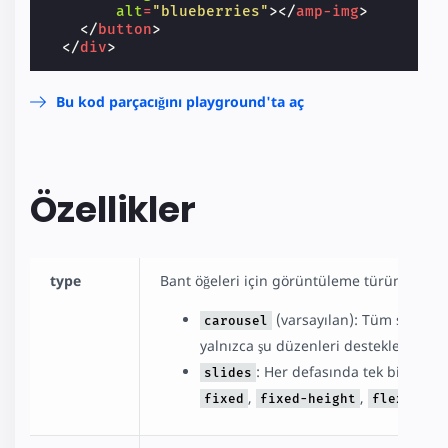
alt
=
"blueberries"
></
amp-img
>
</
button
>
</
div
>
Bu kod parçacığını playground'ta aç
Özellikler
type
Bant öğeleri için görüntüleme türünü belirti
(varsayılan): Tüm slaytlar 
carousel
yalnızca şu düzenleri destekler:
fix
: Her defasında tek bir slayt
slides
,
,
fixed
fixed-height
flex-item