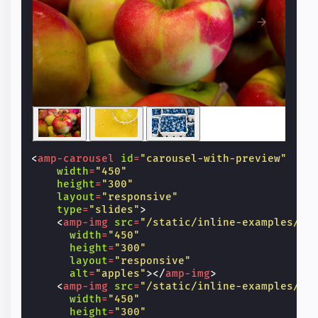
<
amp-carousel
id
=
"carousel-with-preview"
width
=
"450"
height
=
"300"
layout
=
"responsive"
type
=
"slides"
>
<
amp-img
src
=
"/static/inline-examples/im
width
=
"450"
height
=
"300"
layout
=
"responsive"
alt
=
"apples"
></
amp-img
>
<
amp-img
src
=
"/static/inline-examples/im
width
=
"450"
height
=
"300"