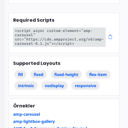
Required Scripts
<script async custom-element="amp-
carousel" 
src="https://cdn.ampproject.org/v0/amp-
carousel-0.1.js"></script>
Supported Layouts
fill
fixed
fixed-height
flex-item
intrinsic
nodisplay
responsive
Örnekler
amp-carousel
amp-lightbox-gallery