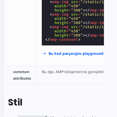
<
amp-img
src
=
"/static/inline
width
=
"450"
height
=
"300"
></
amp-img
>
<
amp-img
src
=
"/static/inline
width
=
"450"
height
=
"300"
></
amp-img
>
<
amp-img
src
=
"/static/inline
width
=
"450"
height
=
"300"
></
amp-img
>
</
amp-carousel
>
Bu kod parçacığını playground'ta aç
common
Bu öğe, AMP bileşenlerine genişletilmiş
ort
attributes
Stil