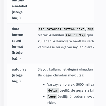
button-
aria-label
(isteğe
bağlı)
data-
/
amp-carousel-button-next
amp-carou
button-
olarak kullanılan
gibi görünen
(%s of %s)
count-
kullanan kullanıcılara banttaki ilerlemeler
format
verilmezse bu öğe varsayılan olarak "(%s o
(isteğe
bağlı)
autoplay
Slaydı, kullanıcı etkileşimi olmadan bir sonra
(isteğe
Bir değer olmadan mevcutsa:
bağlı)
Varsayılan olarak, 5000 milisaniyelik (
özelliğiyle geçersiz kılınabilir.
delay
özelliği önceden mevcut değil
loop
ekler.