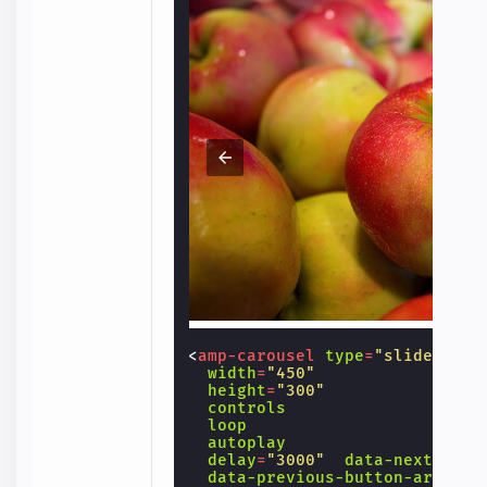
<
amp-carousel
type
=
"slides"
width
=
"450"
height
=
"300"
controls
loop
autoplay
delay
=
"3000"
data-next-butt
data-previous-button-aria-la