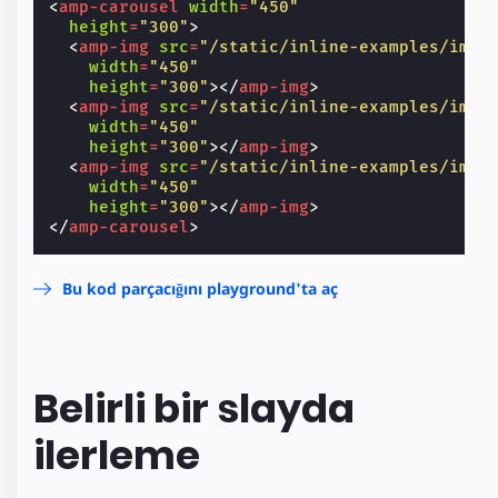
<
amp-carousel
width
=
"450"
height
=
"300"
>
<
amp-img
src
=
"/static/inline-examples/imag
width
=
"450"
height
=
"300"
></
amp-img
>
<
amp-img
src
=
"/static/inline-examples/imag
width
=
"450"
height
=
"300"
></
amp-img
>
<
amp-img
src
=
"/static/inline-examples/imag
width
=
"450"
height
=
"300"
></
amp-img
>
</
amp-carousel
>
Bu kod parçacığını playground'ta aç
Belirli bir slayda
ilerleme