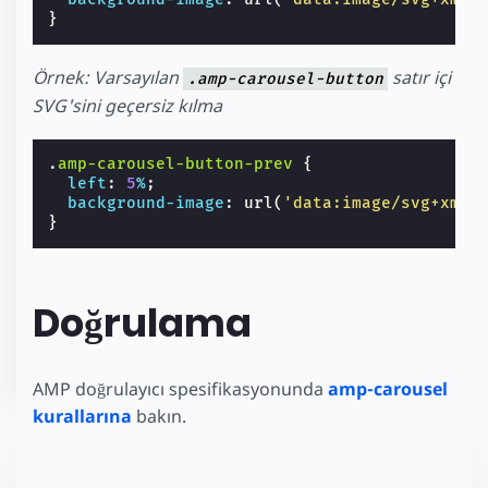
}
Örnek: Varsayılan
satır içi
.amp-carousel-button
SVG'sini geçersiz kılma
.
amp-carousel-button-prev
{
left
:
5
%
;
background-image
:
url
(
'data:image/svg+xml;
}
Doğrulama
AMP doğrulayıcı spesifikasyonunda
amp-carousel
kurallarına
bakın.