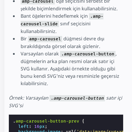
öğe seçicisini serbest bir
amp-carousel
şekilde biçimlendirmek için kullanabilirsiniz.
Bant öğelerini hedeflemek için
.amp-
sınıf seçicisini
carousel-slide
kullanabilirsiniz.
Bir
düğmesi devre dışı
amp-carousel
bırakıldığında görsel olarak gizlenir.
Varsayılan olarak
,
.amp-carousel-button
düğmelerin arka plan resmi olarak satır içi
SVG kullanır. Aşağıdaki örnekte olduğu gibi
bunu kendi SVG'niz veya resminizle geçersiz
kılabilirsiniz.
Örnek: Varsayılan
satır içi
.amp-carousel-button
SVG'si
.
amp-carousel-button-prev
{
left
:
16
px
;
background-image
:
url
(
'data:image/svg+xml;