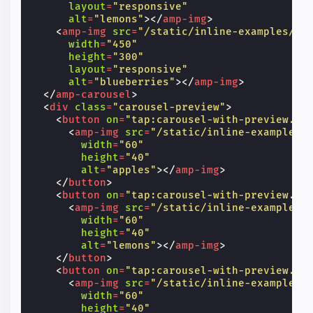
layout
=
"responsive"
alt
=
"lemons"
></
amp-img
>
<
amp-img
src
=
"/static/inline-examples/im
width
=
"450"
height
=
"300"
layout
=
"responsive"
alt
=
"blueberries"
></
amp-img
>
</
amp-carousel
>
<
div
class
=
"carousel-preview"
>
<
button
on
=
"tap:carousel-with-preview.go
<
amp-img
src
=
"/static/inline-examples/
width
=
"60"
height
=
"40"
alt
=
"apples"
></
amp-img
>
</
button
>
<
button
on
=
"tap:carousel-with-preview.go
<
amp-img
src
=
"/static/inline-examples/
width
=
"60"
height
=
"40"
alt
=
"lemons"
></
amp-img
>
</
button
>
<
button
on
=
"tap:carousel-with-preview.go
<
amp-img
src
=
"/static/inline-examples/
width
=
"60"
height
=
"40"