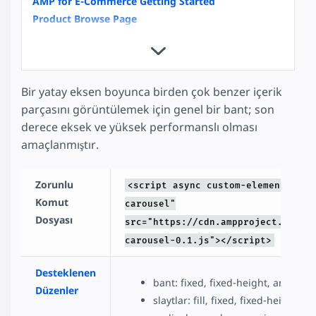
AMP for E-Commerce Getting Started
Product Browse Page
Product Page
Image Galleries with amp-carousel
Video Carousels with amp-carousel
News Article
Bir yatay eksen boyunca birden çok benzer içerik
Recipe
parçasını görüntülemek için genel bir bant; son
How to support Images with unknown Dimensions
derece eksek ve yüksek performanslı olması
Basics of scrollbound effects
amaçlanmıştır.
amp-analytics
Housing
Zorunlu
<script async custom-element="amp
Komut
carousel"
Dosyası
src="https://cdn.ampproject.org/v
carousel-0.1.js"></script>
Desteklenen
bant: fixed, fixed-height, and nodi
Düzenler
slaytlar: fill, fixed, fixed-height, fl