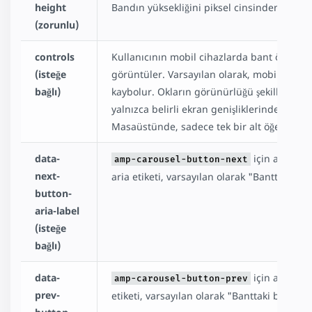
height
Bandın yüksekliğini piksel cinsinden belirti
(zorunlu)
controls
Kullanıcının mobil cihazlarda bant öğelerind
(isteğe
görüntüler. Varsayılan olarak, mobil cihaz
bağlı)
kaybolur. Okların görünürlüğü şekillendirme 
yalnızca belirli ekran genişliklerinde görü
Masaüstünde, sadece tek bir alt öğe olmad
data-
için aria eti
amp-carousel-button-next
next-
aria etiketi, varsayılan olarak "Banttaki bir
button-
aria-label
(isteğe
bağlı)
data-
için aria eti
amp-carousel-button-prev
prev-
etiketi, varsayılan olarak "Banttaki bir önc