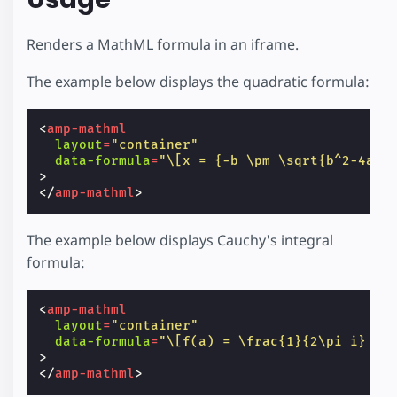
Renders a MathML formula in an iframe.
The example below displays the quadratic formula:
<
amp-mathml
layout
=
"container"
data-formula
=
"\[x = {-b \pm \sqrt{b^2-4ac}
>
</
amp-mathml
>
The example below displays Cauchy's integral
formula:
<
amp-mathml
layout
=
"container"
data-formula
=
"\[f(a) = \frac{1}{2\pi i} \o
>
</
amp-mathml
>