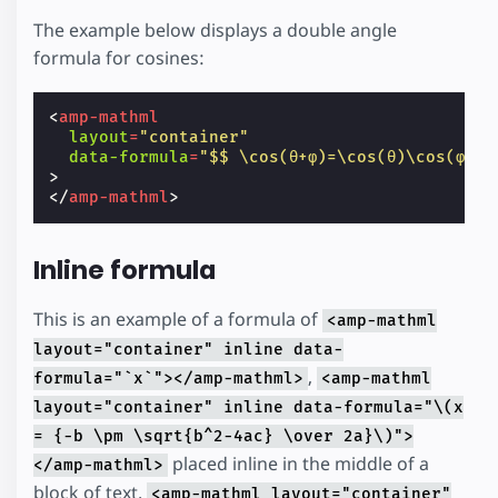
The example below displays a double angle
formula for cosines:
<
amp-mathml
layout
=
"container"
data-formula
=
"$$ \cos(θ+φ)=\cos(θ)\cos(φ)−\
>
</
amp-mathml
>
Inline formula
This is an example of a formula of
<amp-mathml
layout="container" inline data-
,
formula="`x`"></amp-mathml>
<amp-mathml
layout="container" inline data-formula="\(x
= {-b \pm \sqrt{b^2-4ac} \over 2a}\)">
placed inline in the middle of a
</amp-mathml>
block of text.
<amp-mathml layout="container"