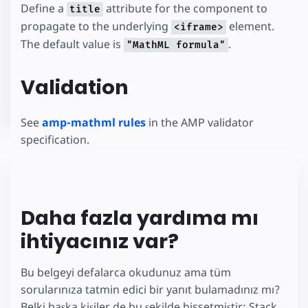
Define a
attribute for the component to
title
propagate to the underlying
element.
<iframe>
The default value is
.
"MathML formula"
Validation
See
amp-mathml rules
in the AMP validator
specification.
Daha fazla yardıma mı
ihtiyacınız var?
Bu belgeyi defalarca okudunuz ama tüm
sorularınıza tatmin edici bir yanıt bulamadınız mı?
Belki başka kişiler de bu şekilde hissetmiştir: Stack