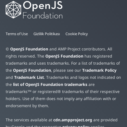
Terms of Use
Gizlilik Politikası
Cookie Policy
©
OpenJS Foundation
and AMP Project contributors. All
rights reserved. The
OpenJS Foundation
has registered
trademarks and uses trademarks. For a list of trademarks of
the
OpenJS Foundation
, please see our
Trademark Policy
and
Trademark List
. Trademarks and logos not indicated on
the
list of OpenJS Foundation trademarks
are
trademarks™ or registered® trademarks of their respective
holders. Use of them does not imply any affiliation with or
endorsement by them.
The services available at
cdn.ampproject.org
are provided
by Google and the respective
privacy policy
applies.