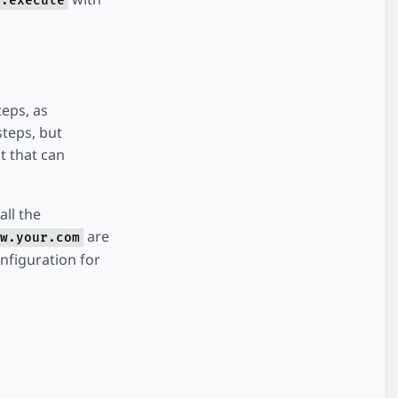
a.execute
eps, as
steps, but
t that can
all the
are
w.your.com
onfiguration for