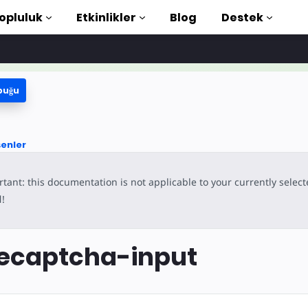
opluluk
Etkinlikler
Blog
Destek
buğu
e Öğreticiler
aya başlayın
şenler
ütüphanesi
tant: this documentation is not applicable to your currently selec
duction to AMP
l
!
rla AMP öğrenin
ecaptcha-input
şlayın