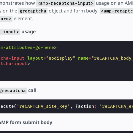
emonstrates how
usage on an AM
<amp-recaptcha-input>
ls on the
object and form body.
grecaptcha
<amp-recaptc
element.
form>
usage
a-input>
rm-attributes-go-here
>
tcha-input
layout
=
"nodisplay"
name
=
"reCAPTCHA_body
ptcha-input
>
call
grecaptcha
xecute
(
'reCAPTCHA_site_key'
,
{
action
:
'reCAPTCHA_e
AMP form submit body