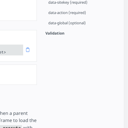
data-sitekey (required)
data-action (required)
data-global (optional)
Validation
pt>
hen a parent
frame to load the
with