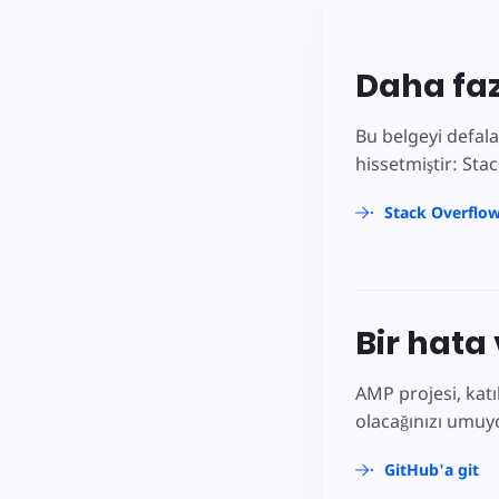
Daha faz
Bu belgeyi defala
hissetmiştir: Sta
Stack Overflow
Bir hata
AMP projesi, katı
olacağınızı umuyo
GitHub'a git