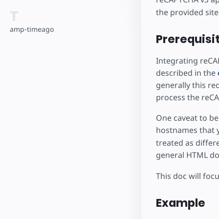
T
the provided site
amp-timeago
Prerequisi
Integrating reCA
described in the
generally this re
process the reC
One caveat to be 
hostnames that yo
treated as differ
general HTML do
This doc will fo
Example