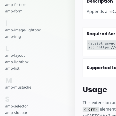
Description
amp-fit-text
Appends a reC
amp-form
I
amp-image-lightbox
Required Scr
amp-img
<script async
L
src="https://
amp-layout
amp-lightbox
Supported L
amp-list
M
Usage
amp-mustache
S
This extension 
amp-selector
element
<form>
amp-sidebar
reCAPTCHA v3 api 