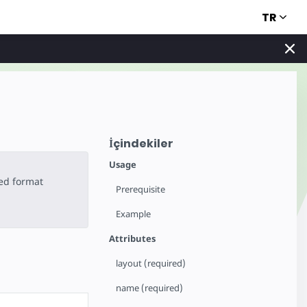
TR
İçindekiler
Usage
ted format
Prerequisite
Example
Attributes
layout (required)
name (required)