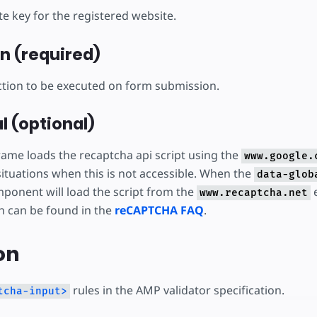
te key for the registered website.
n (required)
tion to be executed on form submission.
l (optional)
frame loads the recaptcha api script using the
www.google.
ituations when this is not accessible. When the
data-glob
mponent will load the script from the
e
www.recaptcha.net
n can be found in the
reCAPTCHA FAQ
.
on
rules in the AMP validator specification.
tcha-input>