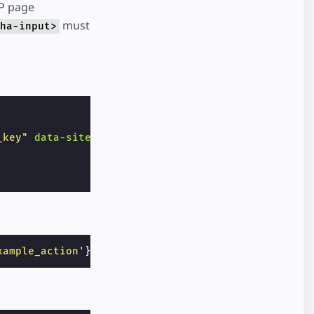
P page
must
ha-input>
_key"
data-sitekey
=
"reCAPTCHA_site_key"
data-actio
xample_action'
});