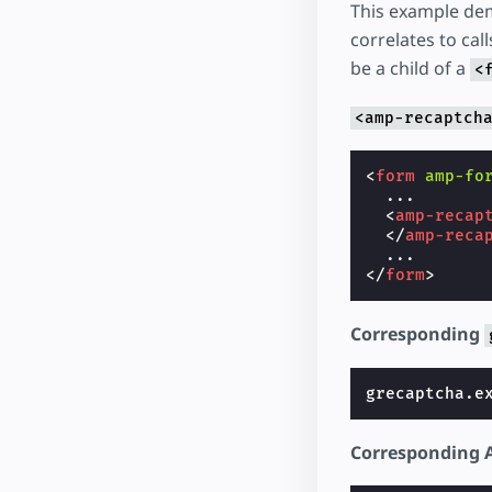
This example d
correlates to cal
be a child of a
<
<amp-recaptch
<
form
amp-fo
  ...

<
amp-recap
</
amp-reca
</
form
>
Corresponding
grecaptcha
.
e
Corresponding 