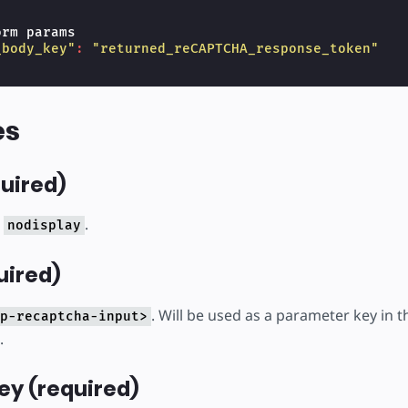
orm
params
_body_key"
:
"returned_reCAPTCHA_response_token"
es
quired)
s
.
nodisplay
uired)
. Will be used as a parameter key in
p-recaptcha-input>
.
ey (required)