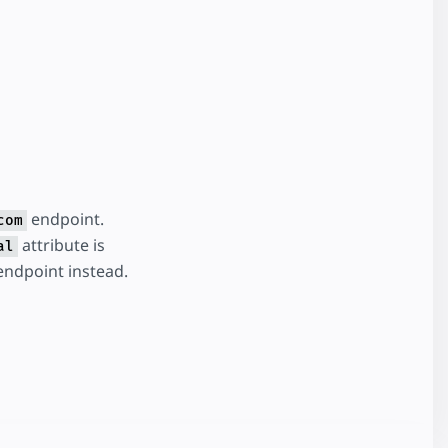
endpoint.
com
attribute is
al
ndpoint instead.