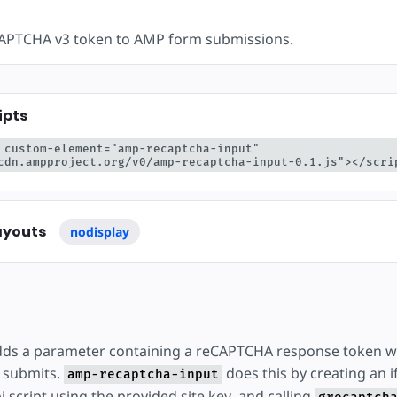
APTCHA v3 token to AMP form submissions.
ipts
 custom-element="amp-recaptcha-input" 
cdn.ampproject.org/v0/amp-recaptcha-input-0.1.js"></scri
ayouts
nodisplay
adds a parameter containing a reCAPTCHA response token w
 submits.
does this by creating an i
amp-recaptcha-input
script using the provided site key, and calling