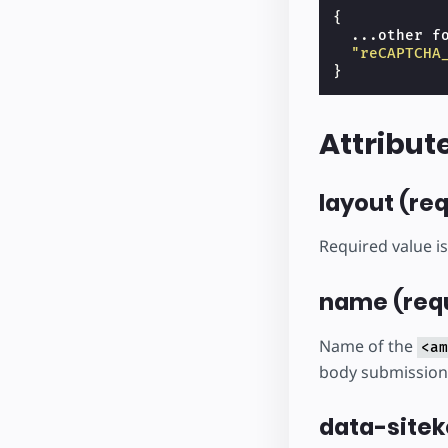
{
...
other
f
"reCAPTCHA
}
Attribut
layout (re
Required value i
name (req
Name of the
<am
body submission
data-sitek