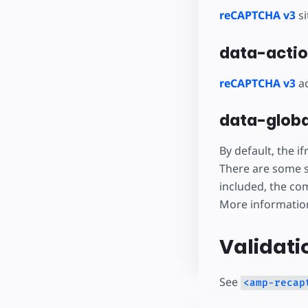
reCAPTCHA v3
si
data-actio
reCAPTCHA v3
ac
data-globa
By default, the i
There are some s
included, the co
More informatio
Validati
See
<amp-recap