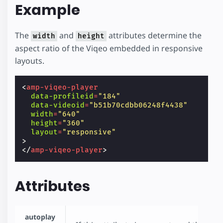
Example
The
and
attributes determine the
width
height
aspect ratio of the Viqeo embedded in responsive
layouts.
<
amp-viqeo-player
data-profileid
=
"184"
data-videoid
=
"b51b70cdbb06248f4438"
width
=
"640"
height
=
"360"
layout
=
"responsive"
>
</
amp-viqeo-player
>
Attributes
autoplay