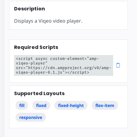
Description
Displays a Viqeo video player.
Required Scripts
<script async custom-element="amp-
viqeo-player" 
src="https://cdn.ampproject.org/v0/amp-
viqeo-player-0.1.js"></script>
Supported Layouts
fill
fixed
fixed-height
flex-item
responsive