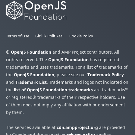
Terms of Use
Gizlilik Politikası
Cookie Policy
©
OpenJS Foundation
and AMP Project contributors. All
rights reserved. The
OpenJS Foundation
has registered
trademarks and uses trademarks. For a list of trademarks of
the
OpenJS Foundation
, please see our
Trademark Policy
and
Trademark List
. Trademarks and logos not indicated on
the
list of OpenJS Foundation trademarks
are trademarks™
or registered® trademarks of their respective holders. Use
of them does not imply any affiliation with or endorsement
by them.
The services available at
cdn.ampproject.org
are provided
by Google and the respective
privacy policy
applies.