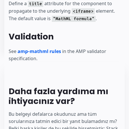
Define a
attribute for the component to
title
propagate to the underlying
element.
<iframe>
The default value is
.
"MathML formula"
Validation
See
amp-mathml rules
in the AMP validator
specification.
Daha fazla yardıma mı
ihtiyacınız var?
Bu belgeyi defalarca okudunuz ama tüm
sorularınıza tatmin edici bir yanıt bulamadınız mı?
Belki başka kişiler de bu şekilde hissetmiştir: Stack