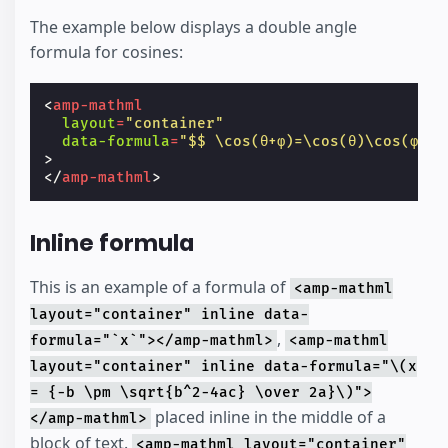
The example below displays a double angle
formula for cosines:
<
amp-mathml
layout
=
"container"
data-formula
=
"$$ \cos(θ+φ)=\cos(θ)\cos(φ)−\
>
</
amp-mathml
>
Inline formula
This is an example of a formula of
<amp-mathml
layout="container" inline data-
,
formula="`x`"></amp-mathml>
<amp-mathml
layout="container" inline data-formula="\(x
= {-b \pm \sqrt{b^2-4ac} \over 2a}\)">
placed inline in the middle of a
</amp-mathml>
block of text.
<amp-mathml layout="container"