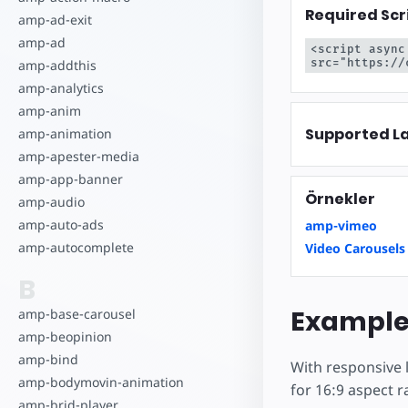
Required Scr
amp-ad-exit
amp-ad
<script async
src="https://
amp-addthis
amp-analytics
amp-anim
Supported L
amp-animation
amp-apester-media
amp-app-banner
Örnekler
amp-audio
amp-auto-ads
amp-vimeo
amp-autocomplete
Video Carousels
B
Exampl
amp-base-carousel
amp-beopinion
amp-bind
With responsive 
amp-bodymovin-animation
for 16:9 aspect r
amp-brid-player