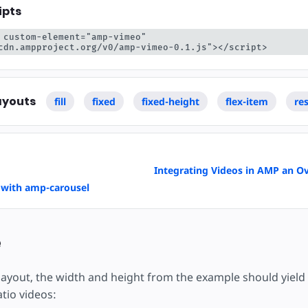
ipts
 custom-element="amp-vimeo" 
cdn.ampproject.org/v0/amp-vimeo-0.1.js"></script>
ayouts
fill
fixed
fixed-height
flex-item
re
Integrating Videos in AMP an O
 with amp-carousel
e
layout, the width and height from the example should yield 
atio videos: