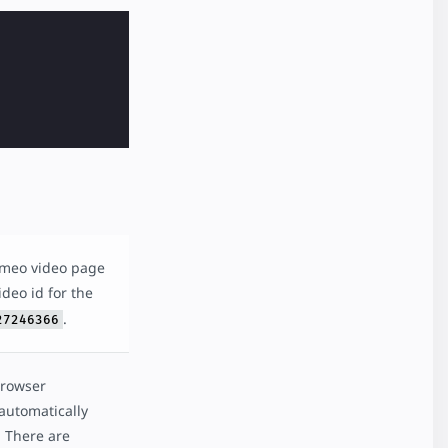
imeo video page
ideo id for the
.
27246366
 browser
 automatically
. There are