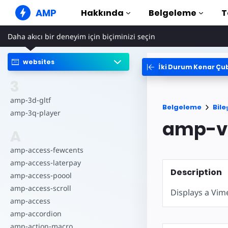
AMP
Hakkında
Belgeleme
T
Daha akıcı bir deneyim için biçiminizi seçin
AMP Web Siteleri
Kusursuz web deneyimleri
oluşturun
websites
İki Durum Kenar Çu
Kılavuzlar v
Web Stories
AMP'yi kullanm
3
Herkes için Pratik Hikayeler
Bileşenler
amp-3d-gltf
Belgeleme
Bile
AMP Reklamları
Eksiksiz AMP k
amp-3q-player
Web'de süper hızlı reklamlar
amp-v
Örnekler
A
AMP E-postası
Hands-on intro
Yeni nesil e-posta
amp-access-fewcents
Kurslar
amp-access-laterpay
Ücretsiz kursla
Description
amp-access-poool
Şablonlar
amp-access-scroll
Displays a Vim
Kullanıma hazır
amp-access
Araçlar
amp-accordion
Oluşturmaya ba
amp-action-macro