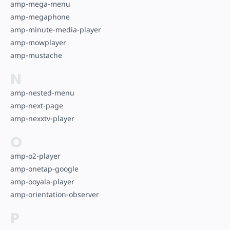
amp-mega-menu
amp-megaphone
amp-minute-media-player
amp-mowplayer
amp-mustache
N
amp-nested-menu
amp-next-page
amp-nexxtv-player
O
amp-o2-player
amp-onetap-google
amp-ooyala-player
amp-orientation-observer
P