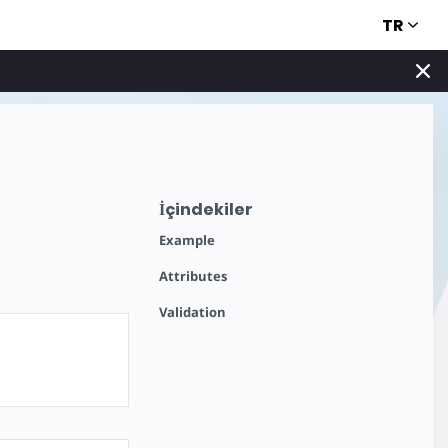
TR
İçindekiler
Example
Attributes
Validation