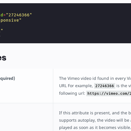
id
=
"27246366"
sponsive"
"
1"
>
es
equired)
The Vimeo video id found in every V
URL For example,
is the v
27246366
following url:
https://vimeo.com/
If this attribute is present, and the
supports autoplay, the video will be
played as soon as it becomes visible