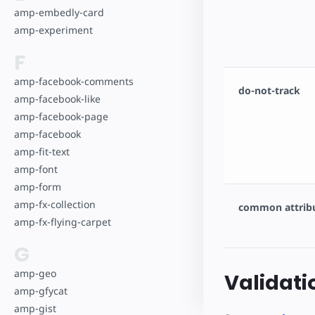
amp-embedly-card
amp-experiment
F
amp-facebook-comments
do-not-track
amp-facebook-like
amp-facebook-page
amp-facebook
amp-fit-text
amp-font
amp-form
amp-fx-collection
common attrib
amp-fx-flying-carpet
G
amp-geo
Validati
amp-gfycat
amp-gist