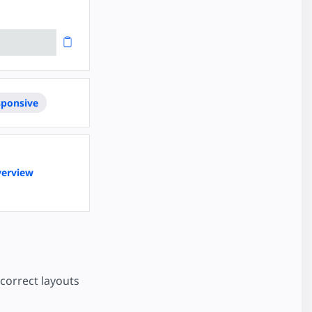
sponsive
verview
correct layouts