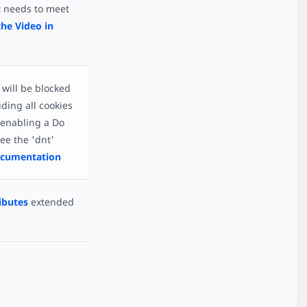
 needs to meet
the Video in
r will be blocked
ding all cookies
s enabling a Do
ee the 'dnt'
cumentation
ibutes
extended