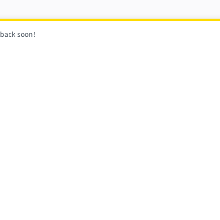
k back soon!
Bizi takip
Topluluk
Platform ve Tedarikçi İş Or
r ve Öğreticiler
Katkı Sağlama