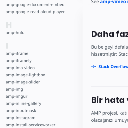
See
amp-vimeo 
amp-google-document-embed
amp-google-read-aloud-player
H
Daha faz
amp-hulu
I
Bu belgeyi defala
amp-iframe
hissetmiştir: Sta
amp-iframely
Stack Overflow
amp-ima-video
amp-image-lightbox
amp-image-slider
amp-img
amp-imgur
Bir hata
amp-inline-gallery
amp-inputmask
AMP projesi, katı
amp-instagram
olacağınızı umuyo
amp-install-serviceworker