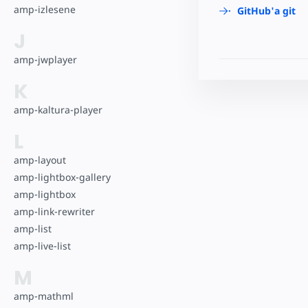
amp-izlesene
GitHub'a git
J
amp-jwplayer
K
amp-kaltura-player
L
amp-layout
amp-lightbox-gallery
amp-lightbox
amp-link-rewriter
amp-list
amp-live-list
M
amp-mathml