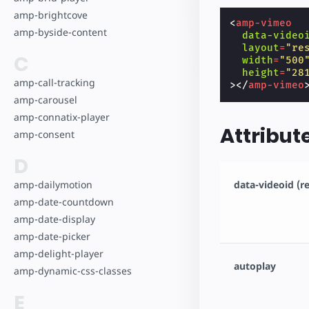
amp-brightcove
<
amp-vimeo
amp-byside-content
data-video
layout
=
"re
C
width
=
"500
height
=
"28
amp-call-tracking
></
amp-vimeo
amp-carousel
amp-connatix-player
Attribut
amp-consent
D
amp-dailymotion
data-videoid (r
amp-date-countdown
amp-date-display
amp-date-picker
amp-delight-player
autoplay
amp-dynamic-css-classes
E