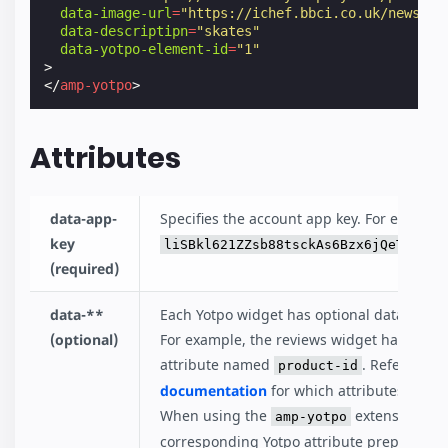
data-image-url
=
"https://ichef.bbci.co.uk/news/32
data-descriptipn
=
"skates"
data-yotpo-element-id
=
"1"
>
</
amp-yotpo
>
Attributes
data-app-
Specifies the account app key. For example
key
liSBkl621ZZsb88tsckAs6Bzx6jQeTJTv8C
(required)
data-**
Each Yotpo widget has optional data attrib
(optional)
For example, the reviews widget has an op
attribute named
. Refer to
Yo
product-id
documentation
for which attributes to spe
When using the
extension, fo
amp-yotpo
corresponding Yotpo attribute prepend
d