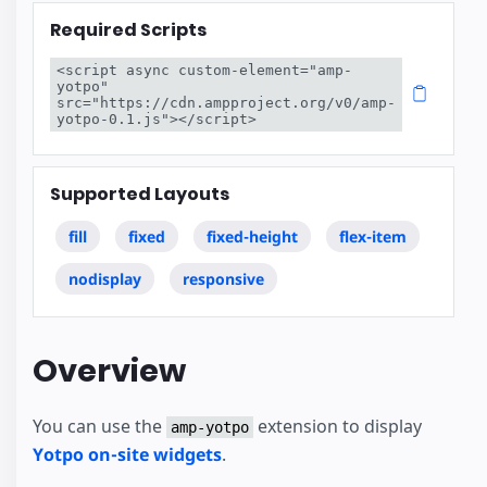
Required Scripts
<script async custom-element="amp-
yotpo" 
src="https://cdn.ampproject.org/v0/amp-
yotpo-0.1.js"></script>
Supported Layouts
fill
fixed
fixed-height
flex-item
nodisplay
responsive
Overview
You can use the
extension to display
amp-yotpo
Yotpo on-site widgets
.