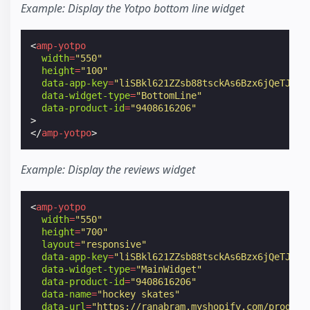
Example: Display the Yotpo bottom line widget
<
amp-yotpo
width
=
"550"
height
=
"100"
data-app-key
=
"liSBkl621ZZsb88tsckAs6Bzx6jQeTJTv8
data-widget-type
=
"BottomLine"
data-product-id
=
"9408616206"
>
</
amp-yotpo
>
Example: Display the reviews widget
<
amp-yotpo
width
=
"550"
height
=
"700"
layout
=
"responsive"
data-app-key
=
"liSBkl621ZZsb88tsckAs6Bzx6jQeTJTv8
data-widget-type
=
"MainWidget"
data-product-id
=
"9408616206"
data-name
=
"hockey skates"
data-url
=
"https://ranabram.myshopify.com/product