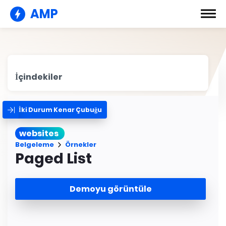
AMP
İçindekiler
İki Durum Kenar Çubuğu
websites
Belgeleme
Örnekler
Paged List
Demoyu görüntüle