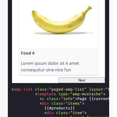
Food 4
Lorem ipsum dolor sit 4 amet
consequitur sine nice fun
Next
<
amp-list
class
=
"paged-amp-list"
layout
=
"fix
<
template
type
=
"amp-mustache"
>
<
p
class
=
"info"
>
Page {{currentPa
<
div
class
=
"items"
>
              {{#products}}

<
div
class
=
"item"
>