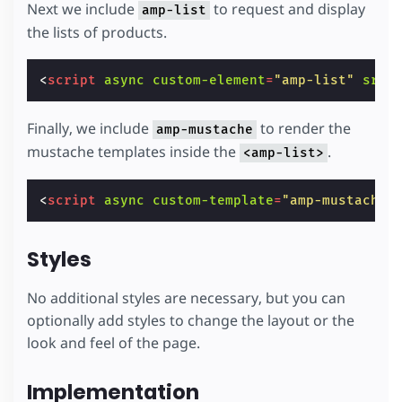
Next we include
to request and display
amp-list
the lists of products.
<
script
async
custom-element
=
"amp-list"
src
=
Finally, we include
to render the
amp-mustache
mustache templates inside the
.
<amp-list>
<
script
async
custom-template
=
"amp-mustache"
Styles
No additional styles are necessary, but you can
optionally add styles to change the layout or the
look and feel of the page.
Implementation