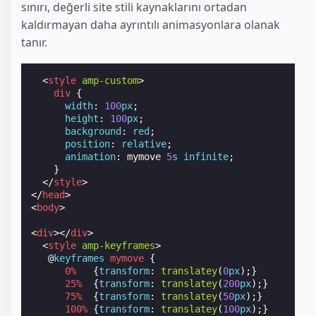
sınırı, değerli site stili kaynaklarını ortadan
kaldırmayan daha ayrıntılı animasyonlara olanak
tanır.
<
style
amp-custom
>
div
{
width
:
100
px
;
height
:
100
px
;
background
:
red
;
position
:
relative
;
animation
:
mymove
5
s
infinite
;
}
</
style
>
</
head
>
<
body
>
<
div
></
div
>
<
style
amp-keyframes
>
@
keyframes
mymove
{
0
%
{
transform
:
translatey
(
0
px
);}
25
%
{
transform
:
translatey
(
200
px
);}
75
%
{
transform
:
translatey
(
50
px
);}
100
%
{
transform
:
translatey
(
100
px
);}