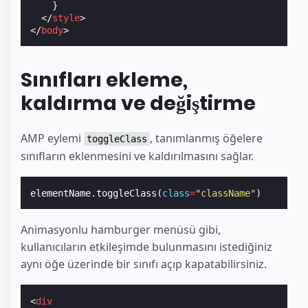
}
</
style
>
</
body
>
Sınıfları ekleme,
kaldırma ve değiştirme
AMP eylemi
, tanımlanmış öğelere
toggleClass
sınıfların eklenmesini ve kaldırılmasını sağlar.
elementName
.
toggleClass
(
class
=
"className"
)
Animasyonlu hamburger menüsü gibi,
kullanıcıların etkileşimde bulunmasını istediğiniz
aynı öğe üzerinde bir sınıfı açıp kapatabilirsiniz.
<
div