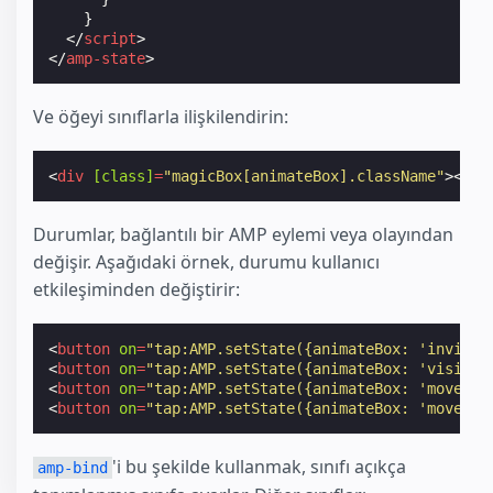
}
</
script
>
</
amp-state
>
Ve öğeyi sınıflarla ilişkilendirin:
<
div
[class]
=
"magicBox[animateBox].className"
></
di
Durumlar, bağlantılı bir AMP eylemi veya olayından
değişir. Aşağıdaki örnek, durumu kullanıcı
etkileşiminden değiştirir:
<
button
on
=
"tap:AMP.setState({animateBox: 'invisib
<
button
on
=
"tap:AMP.setState({animateBox: 'visible
<
button
on
=
"tap:AMP.setState({animateBox: 'moveLef
<
button
on
=
"tap:AMP.setState({animateBox: 'moveRig
'i bu şekilde kullanmak, sınıfı açıkça
amp-bind