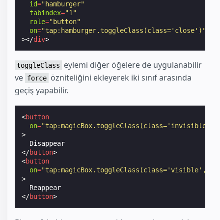
id
=
"hamburger"
tabindex
=
"1"
role
=
"button"
on
=
"tap:hamburger.toggleClass(class='close')"
></
div
>
eylemi diğer öğelere de uygulanabilir
toggleClass
ve
özniteliğini ekleyerek iki sınıf arasında
force
geçiş yapabilir.
<
button
on
=
"tap:magicBox.toggleClass(class='invisible', 
>
</
button
>
<
button
on
=
"tap:magicBox.toggleClass(class='visible', fo
>
</
button
>