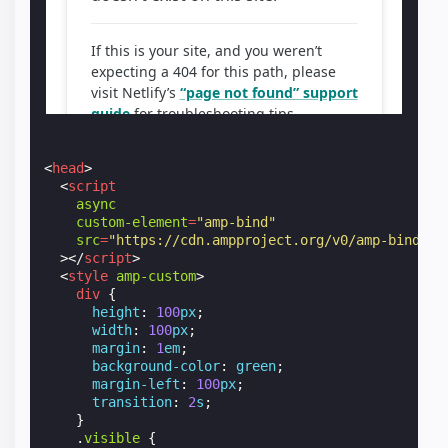
<
head
>
<
script
async
custom-element
=
"amp-bind"
src
=
"https://cdn.ampproject.org/v0/amp-bind-0.
></
script
>
<
style
amp-custom
>
div
{
height
:
100
px
;
width
:
100
px
;
margin
:
1
em
;
background-color
:
green
;
margin-left
:
100
px
;
transition
:
2
s
;
}
.
visible
{