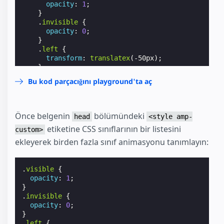
opacity
:
1
;
}
.
invisible
{
opacity
:
0
;
}
.
left
{
transform
:
translatex
(
-50px
);
}
.
right
{
Bu kod parçacığını playground'ta aç
transform
:
translatex
(
50
px
);
}
button
{
margin-top
:
1
rem
;
Önce belgenin
bölümündeki
head
<style amp-
margin-left
:
1
rem
;
etiketine CSS sınıflarının bir listesini
custom>
}
</
style
>
ekleyerek birden fazla sınıf animasyonu tanımlayın:
</
head
>
<
body
>
<
amp-state
id
=
"magicBox"
>
.
visible
{
<
script
type
=
"application/json"
>
opacity
:
1
;
{
}
"visibleBox"
:
{
.
invisible
{
"className"
:
"visible"
opacity
:
0
;
},
}
"invisibleBox"
:
{
.
left
{