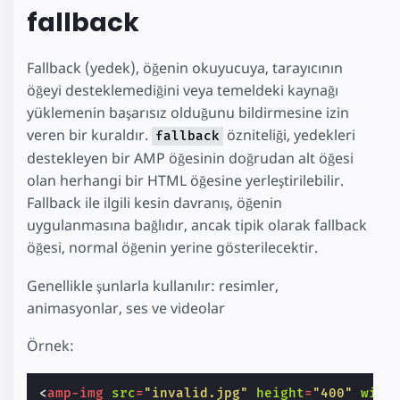
fallback
Fallback (yedek), öğenin okuyucuya, tarayıcının
öğeyi desteklemediğini veya temeldeki kaynağı
yüklemenin başarısız olduğunu bildirmesine izin
veren bir kuraldır.
özniteliği, yedekleri
fallback
destekleyen bir AMP öğesinin doğrudan alt öğesi
olan herhangi bir HTML öğesine yerleştirilebilir.
Fallback ile ilgili kesin davranış, öğenin
uygulanmasına bağlıdır, ancak tipik olarak fallback
öğesi, normal öğenin yerine gösterilecektir.
Genellikle şunlarla kullanılır: resimler,
animasyonlar, ses ve videolar
Örnek:
<
amp-img
src
=
"invalid.jpg"
height
=
"400"
widt