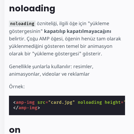
noloading
özniteliği, ilgili öğe için "yükleme
noloading
göstergesinin"
kapatılıp kapatılmayacağını
belirtir. Çoğu AMP öğesi, öğenin henüz tam olarak
yüklenmediğini gösteren temel bir animasyon
olarak bir "yükleme göstergesi" gösterir.
Genellikle şunlarla kullanılır: resimler,
animasyonlar, videolar ve reklamlar
Örnek:
<
amp-img
src
=
"card.jpg"
noloading
height
=
"19
</
amp-img
>
on