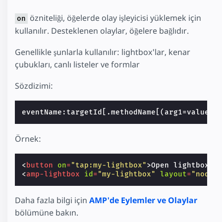
özniteliği, öğelerde olay işleyicisi yüklemek için
on
kullanılır. Desteklenen olaylar, öğelere bağlıdır.
Genellikle şunlarla kullanılır: lightbox'lar, kenar
çubukları, canlı listeler ve formlar
Sözdizimi:
Örnek:
<
button
on
=
"tap:my-lightbox"
>
Open lightbox
</
<
amp-lightbox
id
=
"my-lightbox"
layout
=
"nodis
Daha fazla bilgi için
AMP'de Eylemler ve Olaylar
bölümüne bakın.