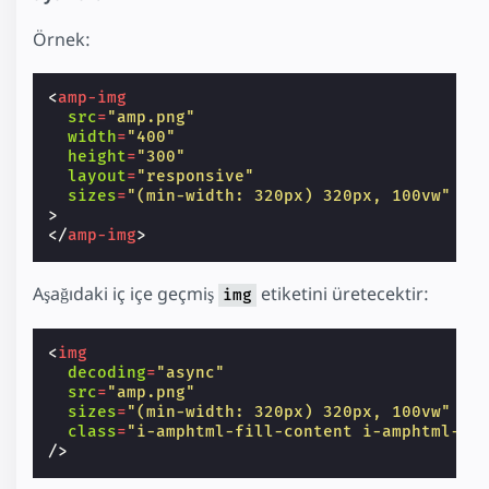
Örnek:
<
amp-img
src
=
"amp.png"
width
=
"400"
height
=
"300"
layout
=
"responsive"
sizes
=
"(min-width: 320px) 320px, 100vw"
>
</
amp-img
>
Aşağıdaki iç içe geçmiş
etiketini üretecektir:
img
<
img
decoding
=
"async"
src
=
"amp.png"
sizes
=
"(min-width: 320px) 320px, 100vw"
class
=
"i-amphtml-fill-content i-amphtml-re
/>