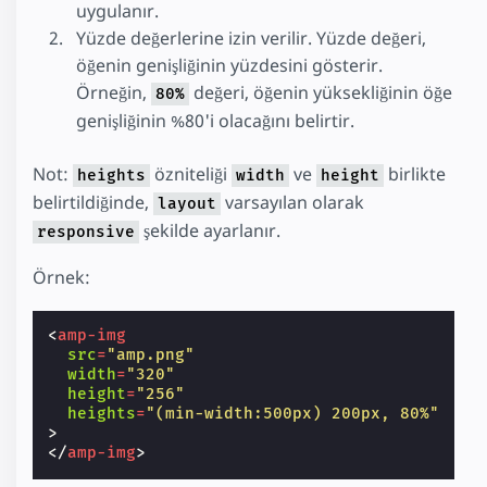
uygulanır.
Yüzde değerlerine izin verilir. Yüzde değeri,
öğenin genişliğinin yüzdesini gösterir.
Örneğin,
değeri, öğenin yüksekliğinin öğe
80%
genişliğinin %80'i olacağını belirtir.
Not:
özniteliği
ve
birlikte
heights
width
height
belirtildiğinde,
varsayılan olarak
layout
şekilde ayarlanır.
responsive
Örnek:
<
amp-img
src
=
"amp.png"
width
=
"320"
height
=
"256"
heights
=
"(min-width:500px) 200px, 80%"
>
</
amp-img
>