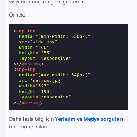
ve yeni sonuçlara göre gösterilir.
Örnek:
<
amp-img
media
=
"(min-width: 650px)"
src
=
"wide.jpg"
width
=
"466"
height
=
"355"
layout
=
"responsive"
></
amp-img
>
<
amp-img
media
=
"(max-width: 649px)"
src
=
"narrow.jpg"
width
=
"527"
height
=
"193"
layout
=
"responsive"
></
amp-img
>
Daha fazla bilgi için
Yerleşim ve Medya sorguları
bölümüne bakın.