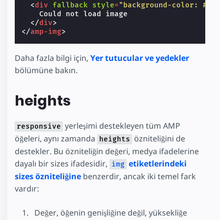
<
div
fallback
style
=
"background-color: #cc
    Could not load image

</
div
>
</
amp-img
>
Daha fazla bilgi için,
Yer tutucular ve yedekler
bölümüne bakın.
heights
yerleşimi destekleyen tüm AMP
responsive
öğeleri, aynı zamanda
özniteliğini de
heights
destekler. Bu özniteliğin değeri, medya ifadelerine
dayalı bir sizes ifadesidir,
etiketlerindeki
img
sizes özniteliğine
benzerdir, ancak iki temel fark
vardır:
Değer, öğenin genişliğine değil, yüksekliğe