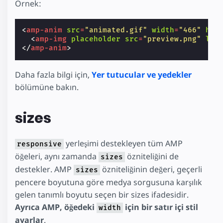
Örnek:
<
amp-anim
src
=
"animated.gif"
width
=
"466"
hei
<
amp-img
placeholder
src
=
"preview.png"
lay
</
amp-anim
>
Daha fazla bilgi için,
Yer tutucular ve yedekler
bölümüne bakın.
sizes
yerleşimi destekleyen tüm AMP
responsive
öğeleri, aynı zamanda
özniteliğini de
sizes
destekler. AMP
özniteliğinin değeri, geçerli
sizes
pencere boyutuna göre medya sorgusuna karşılık
gelen tanımlı boyutu seçen bir sizes ifadesidir.
Ayrıca AMP, öğedeki
için bir satır içi stil
width
ayarlar
.