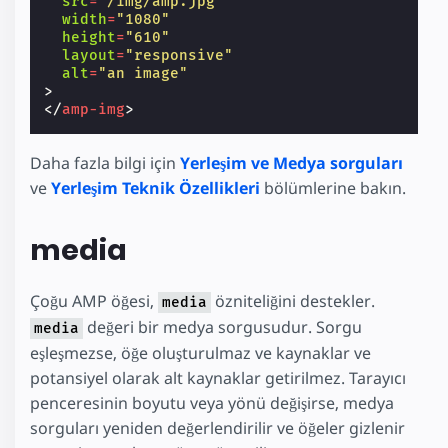
src
=
"/img/amp.jpg"
width
=
"1080"
height
=
"610"
layout
=
"responsive"
alt
=
"an image"
>
</
amp-img
>
Daha fazla bilgi için
Yerleşim ve Medya sorguları
ve
Yerleşim Teknik Özellikleri
bölümlerine bakın.
media
Çoğu AMP öğesi,
özniteliğini destekler.
media
değeri bir medya sorgusudur. Sorgu
media
eşleşmezse, öğe oluşturulmaz ve kaynaklar ve
potansiyel olarak alt kaynaklar getirilmez. Tarayıcı
penceresinin boyutu veya yönü değişirse, medya
sorguları yeniden değerlendirilir ve öğeler gizlenir