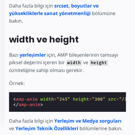
Daha fazla bilgi için
srcset, boyutlar ve
yüksekliklerle sanat yönetmenliği
bölümüne
bakın.
width ve height
Bazı
yerleşimler
için, AMP bileşenlerinin tamsayı
piksel değerini içeren bir
ve
width
height
özniteliğine sahip olması gerekir.
Örnek:
<
amp-anim
width
=
"245"
height
=
"300"
src
=
"/img
</
amp-anim
>
Daha fazla bilgi için
Yerleşim ve Medya sorguları
ve
Yerleşim Teknik Özellikleri
bölümlerine bakın.