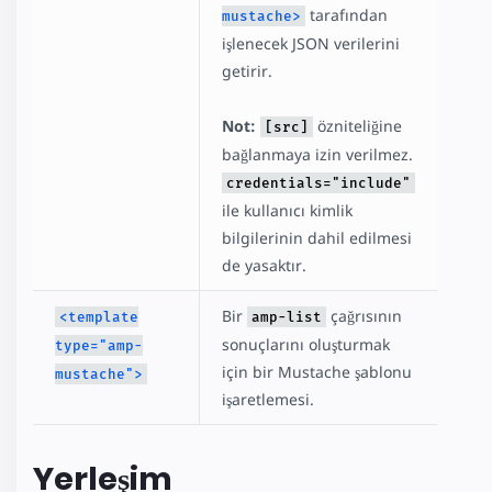
tarafından
mustache>
işlenecek JSON verilerini
getirir.
Not:
özniteliğine
[src]
bağlanmaya izin verilmez.
credentials="include"
ile kullanıcı kimlik
bilgilerinin dahil edilmesi
de yasaktır.
Bir
çağrısının
<template
amp-list
sonuçlarını oluşturmak
type="amp-
için bir Mustache şablonu
mustache">
işaretlemesi.
Yerleşim