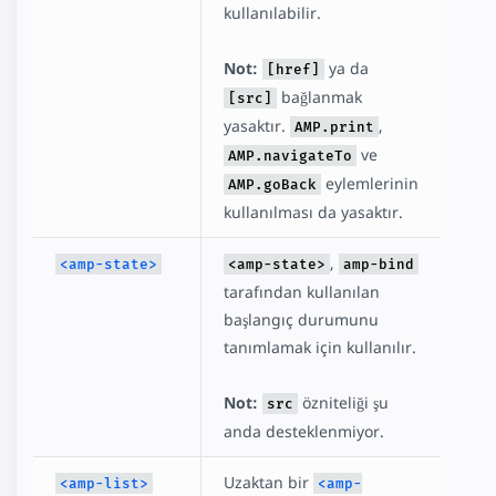
kullanılabilir.
Not:
ya da
[href]
bağlanmak
[src]
yasaktır.
,
AMP.print
ve
AMP.navigateTo
eylemlerinin
AMP.goBack
kullanılması da yasaktır.
,
<amp-state>
<amp-state>
amp-bind
tarafından kullanılan
başlangıç durumunu
tanımlamak için kullanılır.
Not:
özniteliği şu
src
anda desteklenmiyor.
Uzaktan bir
<amp-list>
<amp-