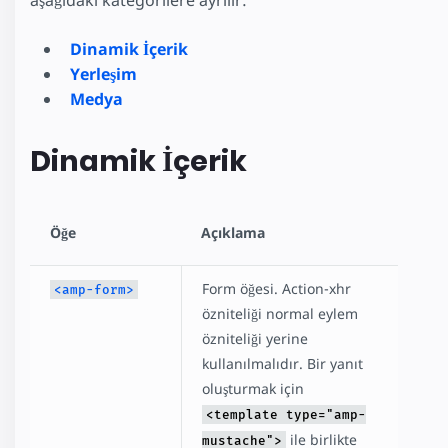
aşağıdaki kategorilere ayrılır:
Dinamik İçerik
Yerleşim
Medya
Dinamik İçerik
Öğe
Açıklama
Form öğesi. Action-xhr
<amp-form>
özniteliği normal eylem
özniteliği yerine
kullanılmalıdır. Bir yanıt
oluşturmak için
<template type="amp-
ile birlikte
mustache">