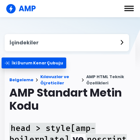
AMP
İçindekiler
İki Durum Kenar Çubuğu
Kılavuzlar ve
AMP HTML Teknik
Belgeleme
Öğreticiler
Özellikleri
AMP Standart Metin
Kodu
head > style[amp-
ve
boilerplate]
noscript