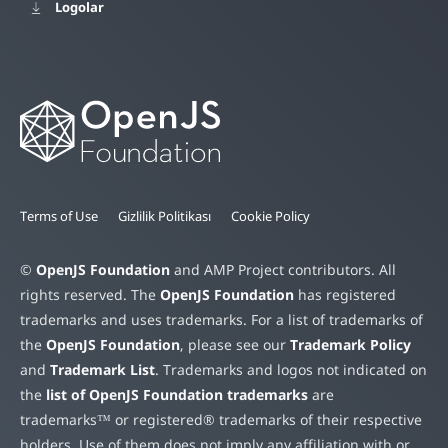
Logolar
Terms of Use
Gizlilik Politikası
Cookie Policy
©
OpenJS Foundation
and AMP Project contributors. All
rights reserved. The
OpenJS Foundation
has registered
trademarks and uses trademarks. For a list of trademarks of
the
OpenJS Foundation
, please see our
Trademark Policy
and
Trademark List
. Trademarks and logos not indicated on
the
list of OpenJS Foundation trademarks
are
trademarks™ or registered® trademarks of their respective
holders. Use of them does not imply any affiliation with or