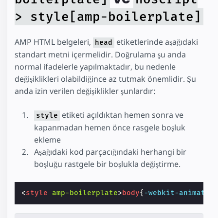
> style[amp-boilerplate]
AMP HTML belgeleri,
etiketlerinde aşağıdaki
head
standart metni içermelidir. Doğrulama şu anda
normal ifadelerle yapılmaktadır, bu nedenle
değişiklikleri olabildiğince az tutmak önemlidir. Şu
anda izin verilen değişiklikler şunlardır:
etiketi açıldıktan hemen sonra ve
style
kapanmadan hemen önce rasgele boşluk
ekleme
Aşağıdaki kod parçacığındaki herhangi bir
boşluğu rastgele bir boşlukla değiştirme.
<
style
amp-boilerplate
>
body
{
-webkit-
animatio