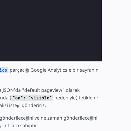
parçacığı Google Analytics'e bir sayfanın
ics
a JSON'da "default pageview" olarak
unda (
nedeniyle) tetiklenir
"on": "visible"
lizi isteği göndeririz.
in gönderileceğini ve ne zaman gönderileceğini
yrıntılara sahiptir.