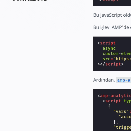
Bu JavaScript old
Bu işlevi AMP'de
<
script
async
custom-ele
src
=
"https
></
script
>
Ardından,
amp-a
<
amp-analyti
<
script
ty
{
"vars"
"acc
},
"trigg