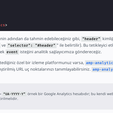
ics
>
cinin adından da tahmin edebileceğiniz gibi,
kimliğ
"header"
ve
" ile belirtilir). Bu tetikleyici
"selector": "#header"
rek
isteğini analitik sağlayıcımıza göndereceğiz.
event
tediğiniz özel bir izleme platformunuz varsa,
amp-analyti
leştirilmiş URL uç noktalarınızı tanımlayabilirsiniz.
amp-analy
–
örnek bir Google Analytics hesabıdır; bu kendi web
“UA-YYYY-Y”
irilmelidir.