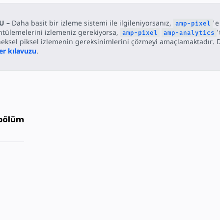
U –
Daha basit bir izleme sistemi ile ilgileniyorsanız,
'e
amp-pixel
tülemelerini izlemeniz gerekiyorsa,
'
amp-pixel
amp-analytics
eksel piksel izlemenin gereksinimlerini çözmeyi amaçlamaktadır. D
ler kılavuzu
.
bölüm