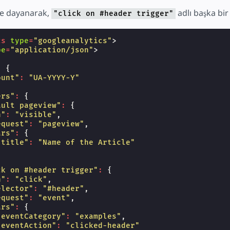
ğe dayanarak,
adlı başka bir 
"click on #header trigger"
cs
type
=
"googleanalytics"
>
pe
=
"application/json"
>
:
{
ount"
:
"UA-YYYY-Y"
ers"
:
{
ault pageview"
:
{
n"
:
"visible"
,
equest"
:
"pageview"
,
ars"
:
{
"title"
:
"Name of the Article"
ck on #header trigger"
:
{
n"
:
"click"
,
elector"
:
"#header"
,
equest"
:
"event"
,
ars"
:
{
"eventCategory"
:
"examples"
,
"eventAction"
:
"clicked-header"