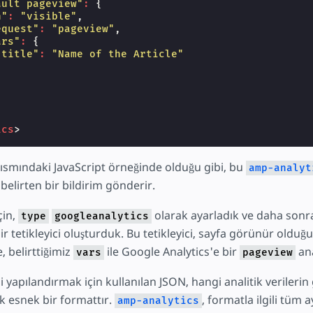
ault pageview"
:
{
n"
:
"visible"
,
equest"
:
"pageview"
,
ars"
:
{
"title"
:
"Name of the Article"
ics
>
kısmındaki JavaScript örneğinde olduğu gibi, bu
amp-analyt
belirten bir bildirim gönderir.
çin,
olarak ayarladık ve daha sonr
type
googleanalytics
ir tetikleyici oluşturduk. Bu tetikleyici, sayfa görünür olduğ
, belirttiğimiz
ile Google Analytics'e bir
ana
vars
pageview
'i yapılandırmak için kullanılan JSON, hangi analitik veriler
k esnek bir formattır.
, formatla ilgili tüm a
amp-analytics