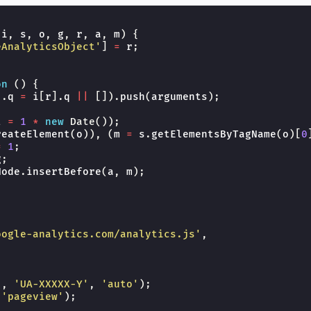
(
i
,
s
,
o
,
g
,
r
,
a
,
m
)
{
eAnalyticsObject'
]
=
r
;
|
on
()
{
].
q
=
i
[
r
].
q
||
[]).
push
(
arguments
);
l
=
1
*
new
Date
());
reateElement
(
o
)),
(
m
=
s
.
getElementsByTagName
(
o
)[
0
=
1
;
g
;
Node
.
insertBefore
(
a
,
m
);
,
,
oogle-analytics.com/analytics.js'
,
'
,
'UA-XXXXX-Y'
,
'auto'
);
'pageview'
);