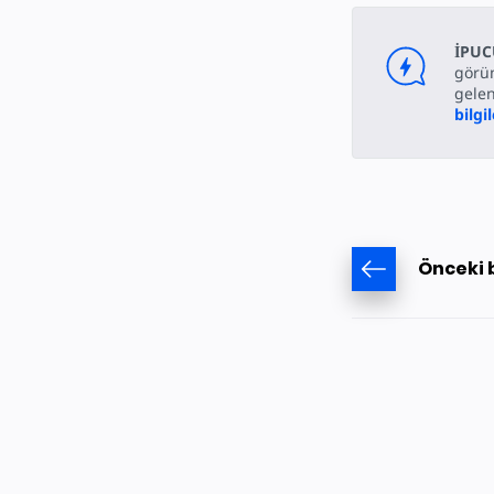
İPUC
görün
gelen
bilgi
Önceki 