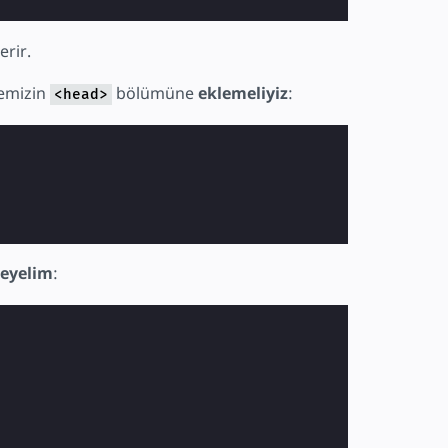
erir.
gemizin
bölümüne
eklemeliyiz
:
<head>
leyelim
: