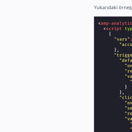
Yukarıdaki örne
<
amp-analyti
<
script
ty
{
"vars"
"acc
},
"trigg
"def
"o
"r
"v
}
},
"cli
"o
"s
"r
"v