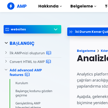
AMP
Hakkında
Belgeleme
T
AMP Web Siteleri
Kusursuz web deneyimleri
oluşturun
websites
İki Durum Kenar Çu
Kılavuzlar v
Web Stories
AMP'yi kullanm
BAŞLANGIÇ
Herkes için Pratik Hikayeler
Bileşenler
Belgeleme
Kıla
AMP Reklamları
Eksiksiz AMP k
İlk AMP›nizi
oluşturun
Analizl
Web'de süper hızlı reklamlar
Örnekler
Convert HTML to
AMP
AMP E-postası
Hands-on intro
Yeni nesil e-posta
Add advanced AMP
Kurslar
Analytics platform
features
Ücretsiz kursla
çağrıları aracılığ
Kurulum
yapılandırma sözd
Şablonlar
Başlangıç kodunu gözden
Kullanıma hazır
geçirme
Aşağıda, geleneks
Araçlar
biçimine yeniden
Genişletilmiş AMP
Oluşturmaya ba
bileşenleri ekleme