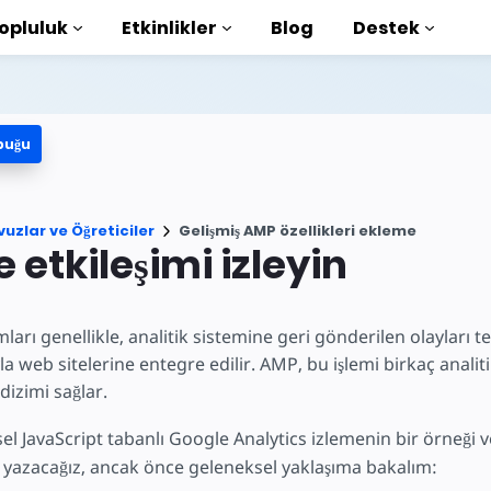
opluluk
Etkinlikler
Blog
Destek
buğu
e Öğreticiler
aya başlayın
vuzlar ve Öğreticiler
Gelişmiş AMP özellikleri ekleme
ütüphanesi
e etkileşimi izleyin
duction to AMP
ları genellikle, analitik sistemine geri gönderilen olayları tet
rla AMP öğrenin
ıyla web sitelerine entegre edilir. AMP, bu işlemi birkaç analit
izimi sağlar.
el JavaScript tabanlı Google Analytics izlemenin bir örneği v
 yazacağız, ancak önce geleneksel yaklaşıma bakalım:
şlayın