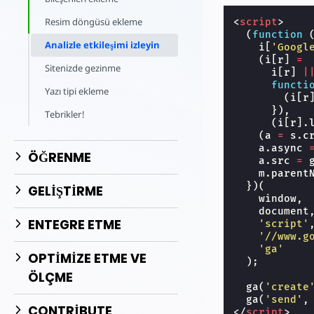
Resim döngüsü ekleme
<
script
>
(
function
Analizle etkileşimi izleyin
i
[
'Googl
(
i
[
r
]
=
Sitenizde gezinme
i
[
r
]
|
functi
Yazı tipi ekleme
(
i
[
r
}),
Tebrikler!
(
i
[
r
].
(
a
=
s
.
c
a
.
async
ÖĞRENME
a
.
src
=
m
.
parent
})(
GELIŞTIRME
window
,
document
ENTEGRE ETME
'script'
'//www.g
'ga'
OPTİMİZE ETME VE
);
ÖLÇME
ga
(
'create
ga
(
'send'
,
CONTRIBUTE
</
script
>