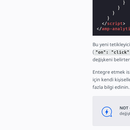
}
}
}
}
</
script
>
</
amp-analyt
Bu yeni tetikleyi
(
"on": "click"
değişkeni belirte
Entegre etmek is
için kendi kişisel
fazla bilgi edinin.
NOT 
değişt