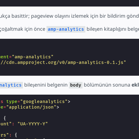
ukça basittir; pageview olayını izlemek için bir bildirim gönd
 çoğaltmak için önce
bileşen kitaplığını bel
amp-analytics
ment
=
"amp-analytics"
://cdn.ampproject.org/v0/amp-analytics-0.1.js"
bileşenini belgenin
bölümünün sonuna
ek
nalytics
body
cs
type
=
"googleanalytics"
>
pe
=
"application/json"
>
:
{
ount"
:
"UA-YYYY-Y"
ers"
:
{