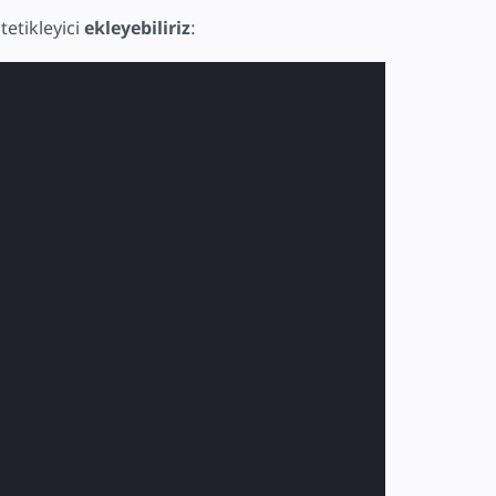
tetikleyici
ekleyebiliriz
: