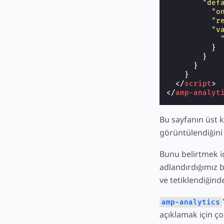
"def
"o
"r
"v
}
}
}
}
</
script
>
</
amp-analyt
Bu sayfanın üst 
görüntülendiğini 
Bunu belirtmek i
adlandırdığımız b
ve tetiklendiğinde
amp-analytics
açıklamak için ço